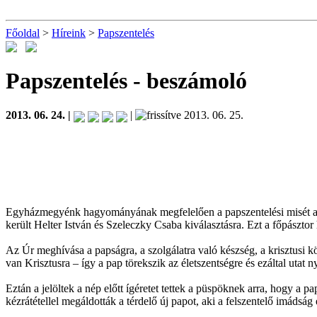
Főoldal
>
Híreink
>
Papszentelés
Papszentelés
- beszámoló
2013. 06. 24. |
|
2013. 06. 25.
Egyházmegyénk hagyományának megfelelően a papszentelési misét a Sz
került Helter István és Szeleczky Csaba kiválasztásra. Ezt a főpászto
Az Úr meghívása a papságra, a szolgálatra való készség, a krisztusi 
van Krisztusra – így a pap törekszik az életszentségre és ezáltal utat n
Eztán a jelöltek a nép előtt ígéretet tettek a püspöknek arra, hogy a 
kézrátétellel megáldották a térdelő új papot, aki a felszentelő imádsá