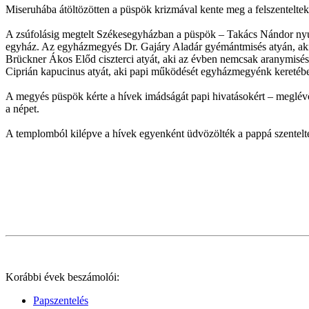
Miseruhába átöltözötten a püspök krizmával kente meg a felszenteltek
A zsúfolásig megtelt Székesegyházban a püspök – Takács Nándor nyugal
egyház. Az egyházmegyés Dr. Gajáry Aladár gyémántmisés atyán, aki 
Brückner Ákos Előd ciszterci atyát, aki az évben nemcsak aranymisés
Ciprián kapucinus atyát, aki papi működését egyházmegyénk keretéb
A megyés püspök kérte a hívek imádságát papi hivatásokért – meglévők
a népet.
A templomból kilépve a hívek egyenként üdvözölték a pappá szentelt
Korábbi évek beszámolói:
Papszentelés