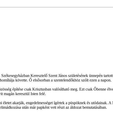
ékesegyházban Keresztelő Szent János születésének ünnepén tartottuk
r homíliája követte. Ő elsősorban a szentelendőkhöz szólt ezen a napon.
közösség építése csak Krisztusban valósítható meg. Ezt csak Őbenne élv
yit magán keresztül Isten felé.
papi életet akarják, engedelmességet ígértek a püspöknek és utódainak. A
g elimádkozása után már papként vett részt az áldozat bemutatásában.