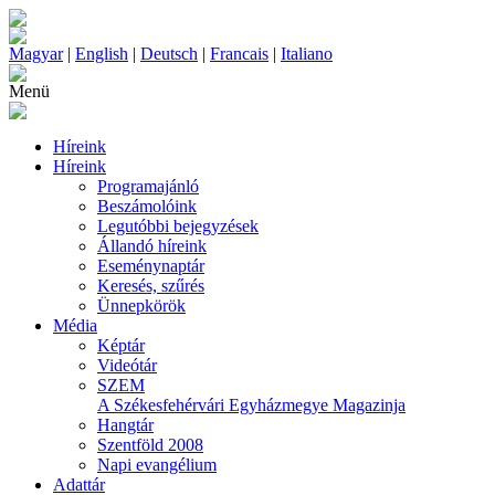
Magyar
|
English
|
Deutsch
|
Francais
|
Italiano
Menü
Híreink
Híreink
Programajánló
Beszámolóink
Legutóbbi bejegyzések
Állandó híreink
Eseménynaptár
Keresés, szűrés
Ünnepkörök
Média
Képtár
Videótár
SZEM
A Székesfehérvári Egyházmegye Magazinja
Hangtár
Szentföld 2008
Napi evangélium
Adattár