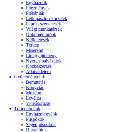
Egyházunk
Intézmények
Plébániák
Lelkipásztori körzetek
Papok, szerzetesek
Világi munkatársak
Dokumentumok
Kitüntetések
Térkép
Miserend
Linkgyűjtemény
Nyertes pályázatok
Közbeszerzés
Adatvédelem
Gyűjteményeink
Bemutatás
Könyvtár
Múzeum
Levéltár
Videósorozat
Történelmünk
Egyházmegyénk
Püspökök
Segédpüspökök
Hitvallóink