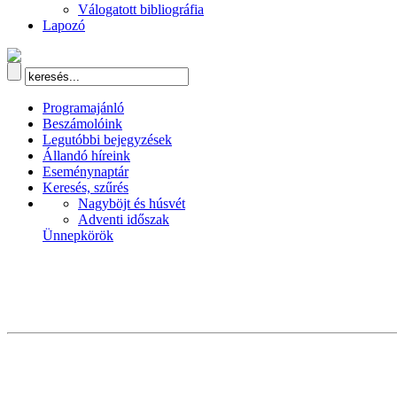
Válogatott bibliográfia
Lapozó
Programajánló
Beszámolóink
Legutóbbi bejegyzések
Állandó híreink
Eseménynaptár
Keresés, szűrés
Nagyböjt és húsvét
Adventi időszak
Ünnepkörök