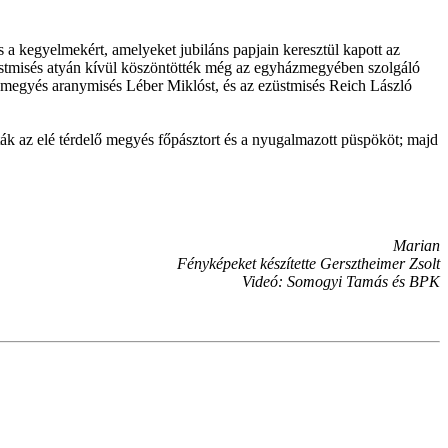
 a kegyelmekért, amelyeket jubiláns papjain keresztül kapott az
üstmisés atyán kívül köszöntötték még az egyházmegyében szolgáló
zmegyés aranymisés Léber Miklóst, és az ezüstmisés Reich László
ák az elé térdelő megyés főpásztort és a nyugalmazott püspököt; majd
Marian
Fényképeket készítette Gersztheimer Zsolt
Videó: Somogyi Tamás és BPK