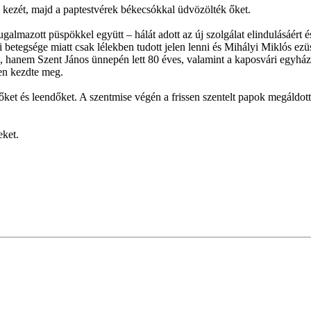
 kezét, majd a paptestvérek békecsókkal üdvözölték őket.
mazott püspökkel együtt – hálát adott az új szolgálat elindulásáért és
betegsége miatt csak lélekben tudott jelen lenni és Mihályi Miklós ez
, hanem Szent János ünnepén lett 80 éves, valamint a kaposvári egyhá
en kezdte meg.
et és leendőket. A szentmise végén a frissen szentelt papok megáldott
eket.