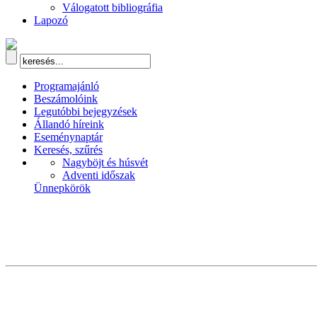
Válogatott bibliográfia
Lapozó
Programajánló
Beszámolóink
Legutóbbi bejegyzések
Állandó híreink
Eseménynaptár
Keresés, szűrés
Nagyböjt és húsvét
Adventi időszak
Ünnepkörök