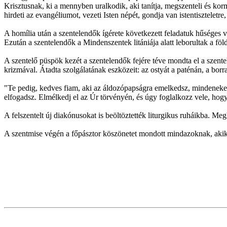
Krisztusnak, ki a mennyben uralkodik, aki tanítja, megszenteli és kor
hirdeti az evangéliumot, vezeti Isten népét, gondja van istentisztele
A homília után a szentelendők ígérete következett feladatuk hűséges vá
Ezután a szentelendők a Mindenszentek litániája alatt leborultak a fö
A szentelő püspök kezét a szentelendők fejére téve mondta el a szente
krizmával. Átadta szolgálatának eszközeit: az ostyát a paténán, a borra
"Te pedig, kedves fiam, aki az áldozópapságra emelkedsz, mindenekel
elfogadsz. Elmélkedj el az Úr törvényén, és úgy foglalkozz vele, hogy am
A felszentelt új diakónusokat is beöltöztették liturgikus ruháikba. M
A szentmise végén a főpásztor köszönetet mondott mindazoknak, akik a 