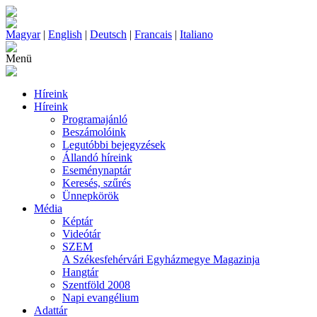
Magyar
|
English
|
Deutsch
|
Francais
|
Italiano
Menü
Híreink
Híreink
Programajánló
Beszámolóink
Legutóbbi bejegyzések
Állandó híreink
Eseménynaptár
Keresés, szűrés
Ünnepkörök
Média
Képtár
Videótár
SZEM
A Székesfehérvári Egyházmegye Magazinja
Hangtár
Szentföld 2008
Napi evangélium
Adattár