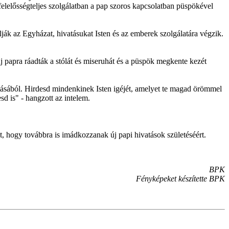
felelősségteljes szolgálatban a pap szoros kapcsolatban püspökével
lják az Egyházat, hivatásukat Isten és az emberek szolgálatára végzik.
új papra ráadták a stólát és miseruhát és a püspök megkente kezét
tásából. Hirdesd mindenkinek Isten igéjét, amelyet te magad örömmel
sd is" - hangzott az intelem.
t, hogy továbbra is imádkozzanak új papi hivatások születéséért.
BPK
Fényképeket készítette BPK