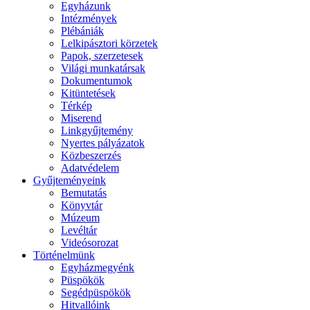
Egyházunk
Intézmények
Plébániák
Lelkipásztori körzetek
Papok, szerzetesek
Világi munkatársak
Dokumentumok
Kitüntetések
Térkép
Miserend
Linkgyűjtemény
Nyertes pályázatok
Közbeszerzés
Adatvédelem
Gyűjteményeink
Bemutatás
Könyvtár
Múzeum
Levéltár
Videósorozat
Történelmünk
Egyházmegyénk
Püspökök
Segédpüspökök
Hitvallóink