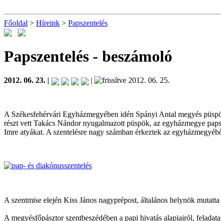
Főoldal
>
Híreink
>
Papszentelés
Papszentelés
- beszámoló
2012. 06. 23. |
|
2012. 06. 25.
A Székesfehérvári Egyházmegyében idén Spányi Antal megyés püspök p
részt vett Takács Nándor nyugalmazott püspök, az egyházmegye paps
Imre atyákat. A szentelésre nagy számban érkeztek az egyházmegyébő
A szentmise elején Kiss János nagyprépost, általános helynök mutatta b
A megyésfőpásztor szentbeszédében a papi hivatás alapjairól, feladata