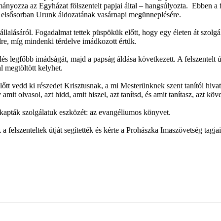
mányozza az Egyházat fölszentelt papjai által – hangsúlyozta. Ebben a 
tre, elsősorban Urunk áldozatának vasárnapi megünneplésére.
llalásáról. Fogadalmat tettek püspökük előtt, hogy egy életen át szolgá
ldre, míg mindenki térdelve imádkozott értük.
lés legfőbb imádságát, majd a papság áldása következett. A felszentelt 
l megtöltött kelyhet.
őtt vedd ki részedet Krisztusnak, a mi Mesterünknek szent tanítói hiva
it olvasol, azt hidd, amit hiszel, azt tanítsd, és amit tanítasz, azt köve
egkapták szolgálatuk eszközét: az evangéliumos könyvet.
felszenteltek útját segítették és kérte a Prohászka Imaszövetség tagjai