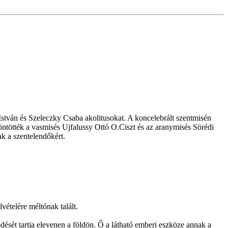
tván és Szeleczky Csaba akolitusokat. A koncelebrált szentmisén
ötték a vasmisés Ujfalussy Ottó O.Ciszt és az aranymisés Sörédi
k a szentelendőkért.
vételére méltónak talált.
dését tartja elevenen a földön. Ő a látható emberi eszköze annak a