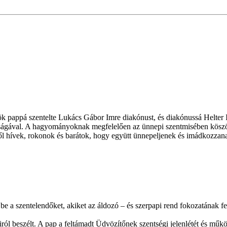
appá szentelte Lukács Gábor Imre diakónust, és diakónussá Helter Is
ágával. A hagyományoknak megfelelően az ünnepi szentmisében köszönt
l hívek, rokonok és barátok, hogy együtt ünnepeljenek és imádkozzana
e a szentelendőket, akiket az áldozó – és szerpapi rend fokozatának fel
iról beszélt. A pap a feltámadt Üdvözítőnek szentségi jelenlétét és műkö