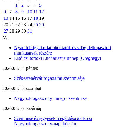
1
2
3
4
5
6
7
8
9
10
11
12
13
14
15
16
17
18
19
20
21
22
23
24
25
26
27
28
29
30
31
Ma
Nyári lelkigyakorlat hitoktatók és világi lelkipásztori
munkatársak részére
Első csütörtöki Eucharisztia ünnep (Öreghegy)
2026.08.14. péntek
Székesfehérvár fogadalmi szentmiséje
2026.08.15. szombat
Nagyboldogasszony ünnep - szentmise
2026.08.16. vasárnap
Szentmise és jegyesek megáldása az Ercsi
Nagyboldogasszony-napi búcsún