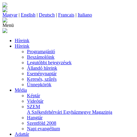
Magyar
|
English
|
Deutsch
|
Francais
|
Italiano
Menü
Híreink
Híreink
Programajánló
Beszámolóink
Legutóbbi bejegyzések
Állandó híreink
Eseménynaptár
Keresés, szűrés
Ünnepkörök
Média
Képtár
Videótár
SZEM
A Székesfehérvári Egyházmegye Magazinja
Hangtár
Szentföld 2008
Napi evangélium
Adattár