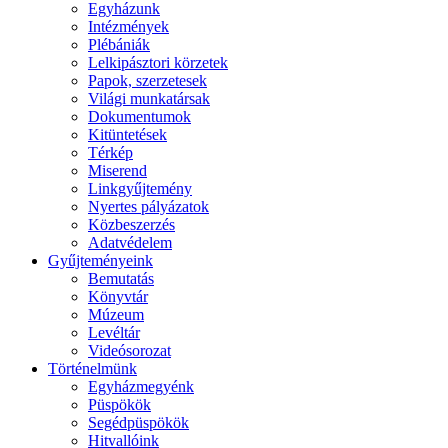
Egyházunk
Intézmények
Plébániák
Lelkipásztori körzetek
Papok, szerzetesek
Világi munkatársak
Dokumentumok
Kitüntetések
Térkép
Miserend
Linkgyűjtemény
Nyertes pályázatok
Közbeszerzés
Adatvédelem
Gyűjteményeink
Bemutatás
Könyvtár
Múzeum
Levéltár
Videósorozat
Történelmünk
Egyházmegyénk
Püspökök
Segédpüspökök
Hitvallóink