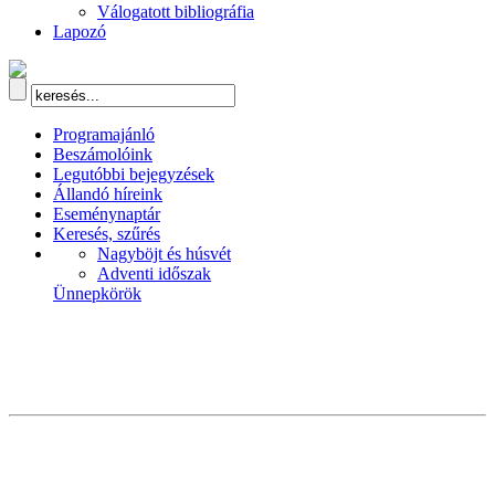
Válogatott bibliográfia
Lapozó
Programajánló
Beszámolóink
Legutóbbi bejegyzések
Állandó híreink
Eseménynaptár
Keresés, szűrés
Nagyböjt és húsvét
Adventi időszak
Ünnepkörök