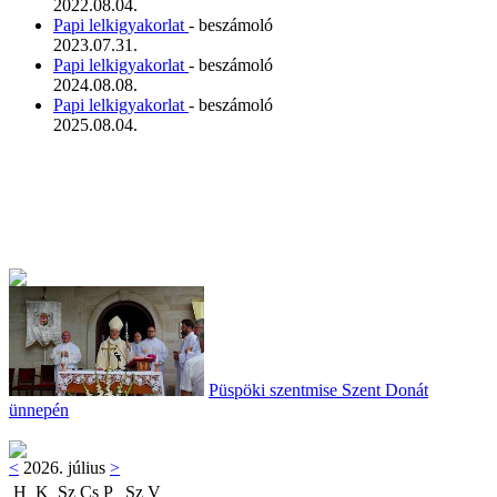
2022.08.04.
Papi lelkigyakorlat
- beszámoló
2023.07.31.
Papi lelkigyakorlat
- beszámoló
2024.08.08.
Papi lelkigyakorlat
- beszámoló
2025.08.04.
Püspöki szentmise Szent Donát
ünnepén
<
2026. július
>
H
K
Sz
Cs
P
Sz
V