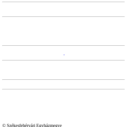
© Székesfehérvári Egyházmegye