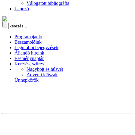
Válogatott bibliográfia
Lapozó
Programajánló
Beszámolóink
Legutóbbi bejegyzések
Állandó híreink
Eseménynaptár
Keresés, szűrés
Nagyböjt és húsvét
Adventi időszak
Ünnepkörök