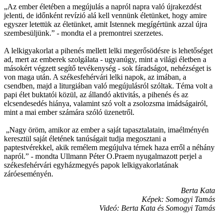
„Az ember életében a megújulás a napról napra való újrakezdést
jelenti, de időnként revízió alá kell vennünk életünket, hogy amire
egyszer letettük az életünket, amit Istennek megígértünk azzal újra
szembesüljünk.” - mondta el a premontrei szerzetes.
A lelkigyakorlat a pihenés mellett lelki megerősödésre is lehetőséget
ad, mert az emberek szolgálata - ugyanúgy, mint a világi életben a
másokért végzett segítő tevékenység - sok fáradságot, nehézséget is
von maga után. A székesfehérvári lelki napok, az imában, a
csendben, majd a liturgiában való megújulásról szóltak. Téma volt a
papi élet buktatói közül, az állandó aktivitás, a pihenés és az
elcsendesedés hiánya, valamint szó volt a zsolozsma imádságairól,
mint a mai ember számára szóló üzenetről.
„Nagy öröm, amikor az ember a saját tapasztalatain, imaélményén
keresztül saját életének tanúságait tudja megosztani a
paptestvérekkel, akik remélem megújulva térnek haza erről a néhány
napról.” - mondta Ullmann Péter O.Praem nyugalmazott perjel a
székesfehérvári egyházmegyés papok lelkigyakorlatának
záróeseményén.
Berta Kata
Képek: Somogyi Tamás
Videó: Berta Kata és Somogyi Tamás