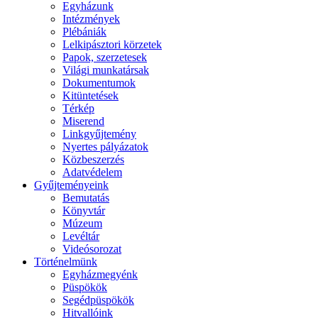
Egyházunk
Intézmények
Plébániák
Lelkipásztori körzetek
Papok, szerzetesek
Világi munkatársak
Dokumentumok
Kitüntetések
Térkép
Miserend
Linkgyűjtemény
Nyertes pályázatok
Közbeszerzés
Adatvédelem
Gyűjteményeink
Bemutatás
Könyvtár
Múzeum
Levéltár
Videósorozat
Történelmünk
Egyházmegyénk
Püspökök
Segédpüspökök
Hitvallóink