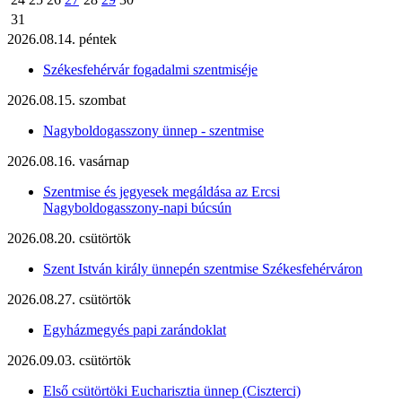
31
2026.08.14. péntek
Székesfehérvár fogadalmi szentmiséje
2026.08.15. szombat
Nagyboldogasszony ünnep - szentmise
2026.08.16. vasárnap
Szentmise és jegyesek megáldása az Ercsi
Nagyboldogasszony-napi búcsún
2026.08.20. csütörtök
Szent István király ünnepén szentmise Székesfehérváron
2026.08.27. csütörtök
Egyházmegyés papi zarándoklat
2026.09.03. csütörtök
Első csütörtöki Eucharisztia ünnep (Ciszterci)