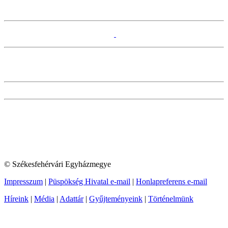
© Székesfehérvári Egyházmegye
Impresszum
|
Püspökség Hivatal e-mail
|
Honlapreferens e-mail
Híreink
|
Média
|
Adattár
|
Gyűjteményeink
|
Történelmünk