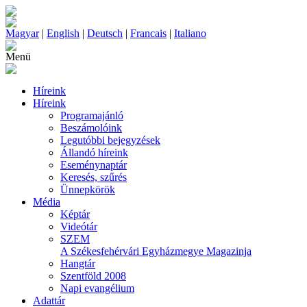
Magyar
|
English
|
Deutsch
|
Francais
|
Italiano
Menü
Híreink
Híreink
Programajánló
Beszámolóink
Legutóbbi bejegyzések
Állandó híreink
Eseménynaptár
Keresés, szűrés
Ünnepkörök
Média
Képtár
Videótár
SZEM
A Székesfehérvári Egyházmegye Magazinja
Hangtár
Szentföld 2008
Napi evangélium
Adattár