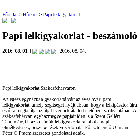
Főoldal
>
Híreink
>
Papi lelkigyakorlat
Papi lelkigyakorlat
- beszámoló
2016. 08. 01. |
| 2016. 08. 04.
Papi lelkigyakorlat Székesfehérváron
Az egész egyházban gyakorlattá vált az éves nyári papi
lelkigyakorlat, amely segítséget nyújt abban, hogy a lelkipásztor újra
és újra megtalálja az útját Istennek átadott életében, szolgálatában. A
székesfehérvári egyházmegye papjait idén is a Szent Gellért
Tanulmányi Házba várták lelkigyakorlatra, ahol a napi
elmélkedések, beszélgetések vezérfonalát Főtisztelendő Ullmann
Péter O.Praem szerzetes gondolatai adták.