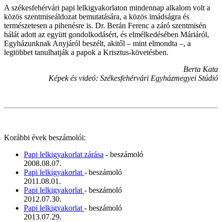
A székesfehérvári papi lelkigyakorlaton mindennap alkalom volt a
közös szentmiseáldozat bemutatására, a közös imádságra és
természetesen a pihenésre is. Dr. Berán Ferenc a záró szentmisén
hálát adott az együtt gondolkodásért, és elmélkedésében Máriáról,
Egyházunknak Anyjáról beszélt, akitől – mint elmondta –, a
legtöbbet tanulhatják a papok a Krisztus-követésben.
Berta Kata
Képek és videó: Székesfehérvári Egyházmegyei Stúdió
Korábbi évek beszámolói:
Papi lelkigyakorlat zárása
- beszámoló
2008.08.07.
Papi lelkigyakorlat
- beszámoló
2011.08.01.
Papi lelkigyakorlat
- beszámoló
2012.07.30.
Papi lelkigyakorlat
- beszámoló
2013.07.29.