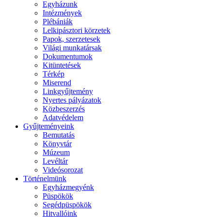
Egyházunk
Intézmények
Plébániák
Lelkipásztori körzetek
Papok, szerzetesek
Világi munkatársak
Dokumentumok
Kitüntetések
Térkép
Miserend
Linkgyűjtemény
Nyertes pályázatok
Közbeszerzés
Adatvédelem
Gyűjteményeink
Bemutatás
Könyvtár
Múzeum
Levéltár
Videósorozat
Történelmünk
Egyházmegyénk
Püspökök
Segédpüspökök
Hitvallóink