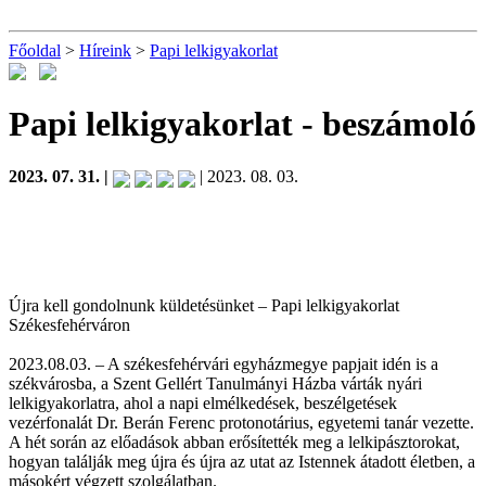
Főoldal
>
Híreink
>
Papi lelkigyakorlat
Papi lelkigyakorlat
- beszámoló
2023. 07. 31. |
| 2023. 08. 03.
Újra kell gondolnunk küldetésünket – Papi lelkigyakorlat
Székesfehérváron
2023.08.03. – A székesfehérvári egyházmegye papjait idén is a
székvárosba, a Szent Gellért Tanulmányi Házba várták nyári
lelkigyakorlatra, ahol a napi elmélkedések, beszélgetések
vezérfonalát Dr. Berán Ferenc protonotárius, egyetemi tanár vezette.
A hét során az előadások abban erősítették meg a lelkipásztorokat,
hogyan találják meg újra és újra az utat az Istennek átadott életben, a
másokért végzett szolgálatban.