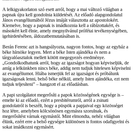
A lelkigyakorlaton szó esett arról, hogy a mai változó világban a
papnak újra kell gondolnia küldetését. Az előadó alapgondolatul
János evangéliumából Jézus imáját választotta az apostolokért.
Kiemelve, hogy a papnak is imádkoznia kell a rábízottakért, és
másokért kell élnie, amely megnyilvánul prófétai tevékenységében,
igehirdetésében, áldozatbemutatásában is.
Berán Ferenc azt is hangsúlyozta, nagyon fontos, hogy az egyház a
béke hírnöke legyen. Mert a béke Isten ajándéka és nem a
tárgyalóasztalok mellett kötött megegyezés eredménye.
„Gondolkodhatunk arról, hogy az igazságot hogyan képviseljük, de
amíg a lelkünkben nincs béke, addig nem tudjuk hitelesen képviselni
az evangéliumot. Hiába ismerjük fel az igazságot és próbálunk
igazságosak lenni, belső béke nélkül, amely Isten ajándéka, ezt nem
tudjuk teljesíteni” – hangzott el az előadásban.
A papi szolgálatot megerősíti a papok közösségének egysége is –
emelte ki az előadó, ezért a presbitérumról, arról a zsinati
gondolatról is beszélt, hogy a püspök a papjaival egy közösséget
hoz létre, amelyben kölcsönösen egymásra szorulnak, és
megerősítést várnak egymástól. Mint elmondta, nehéz világban
élünk, ezért erre a belső egységre különösen is fontos odafigyelni és
sokat imádkozni egymásért.