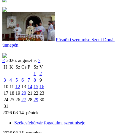
Püspöki szentmise Szent Donát
ünnepén
<
2026. augusztus
>
H
K
Sz
Cs
P
Sz
V
1
2
3
4
5
6
7
8
9
10
11
12
13
14
15
16
17
18
19
20
21
22
23
24
25
26
27
28
29
30
31
2026.08.14. péntek
Székesfehérvár fogadalmi szentmiséje
2026.08.15. szombat