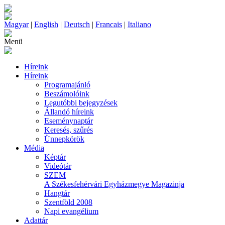
Magyar
|
English
|
Deutsch
|
Francais
|
Italiano
Menü
Híreink
Híreink
Programajánló
Beszámolóink
Legutóbbi bejegyzések
Állandó híreink
Eseménynaptár
Keresés, szűrés
Ünnepkörök
Média
Képtár
Videótár
SZEM
A Székesfehérvári Egyházmegye Magazinja
Hangtár
Szentföld 2008
Napi evangélium
Adattár