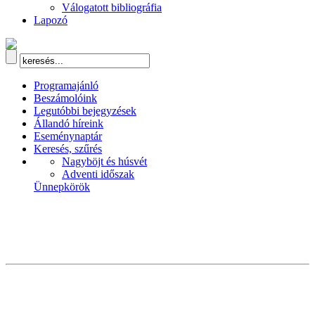
Válogatott bibliográfia
Lapozó
Programajánló
Beszámolóink
Legutóbbi bejegyzések
Állandó híreink
Eseménynaptár
Keresés, szűrés
Nagyböjt és húsvét
Adventi időszak
Ünnepkörök