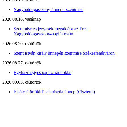
Nagyboldogasszony ünnep - szentmise
2026.08.16. vasárnap
Szentmise és jegyesek megáldása az Ercsi
Nagyboldogasszony-napi búcsún
2026.08.20. csütörtök
Szent István király ünnepén szentmise Székesfehérváron
2026.08.27. csütörtök
Egyházmegyés papi zarándoklat
2026.09.03. csütörtök
Első csütörtöki Eucharisztia ünnep (Ciszterci)