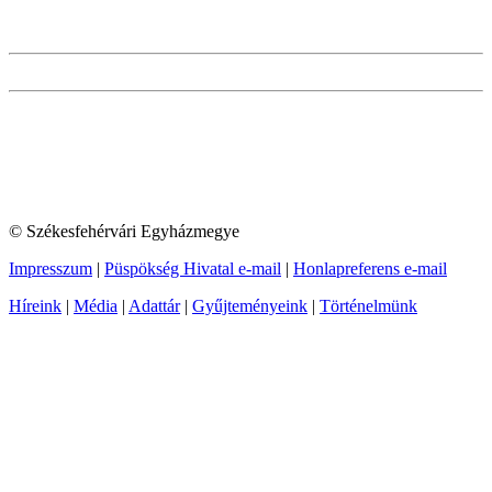
© Székesfehérvári Egyházmegye
Impresszum
|
Püspökség Hivatal e-mail
|
Honlapreferens e-mail
Híreink
|
Média
|
Adattár
|
Gyűjteményeink
|
Történelmünk