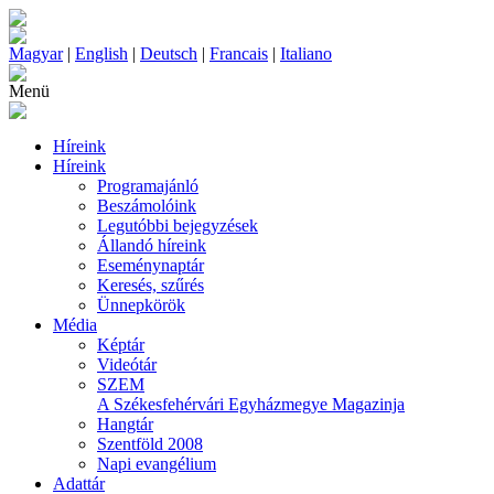
Magyar
|
English
|
Deutsch
|
Francais
|
Italiano
Menü
Híreink
Híreink
Programajánló
Beszámolóink
Legutóbbi bejegyzések
Állandó híreink
Eseménynaptár
Keresés, szűrés
Ünnepkörök
Média
Képtár
Videótár
SZEM
A Székesfehérvári Egyházmegye Magazinja
Hangtár
Szentföld 2008
Napi evangélium
Adattár