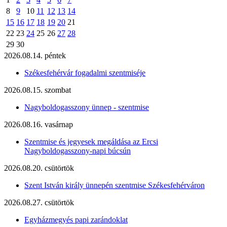
8
9
10
11
12
13
14
15
16
17
18
19
20
21
22
23
24
25
26
27
28
29
30
2026.08.14. péntek
Székesfehérvár fogadalmi szentmiséje
2026.08.15. szombat
Nagyboldogasszony ünnep - szentmise
2026.08.16. vasárnap
Szentmise és jegyesek megáldása az Ercsi
Nagyboldogasszony-napi búcsún
2026.08.20. csütörtök
Szent István király ünnepén szentmise Székesfehérváron
2026.08.27. csütörtök
Egyházmegyés papi zarándoklat