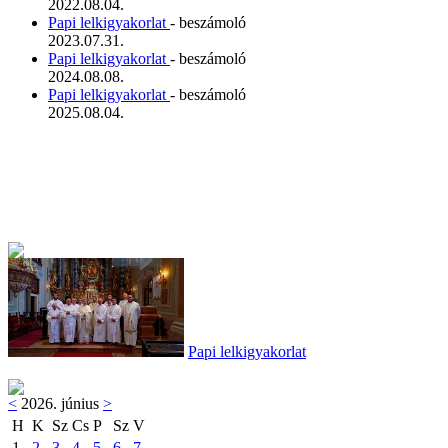
2022.08.04.
Papi lelkigyakorlat
- beszámoló
2023.07.31.
Papi lelkigyakorlat
- beszámoló
2024.08.08.
Papi lelkigyakorlat
- beszámoló
2025.08.04.
Papi lelkigyakorlat
<
2026. június
>
H
K
Sz
Cs
P
Sz
V
1
2
3
4
5
6
7