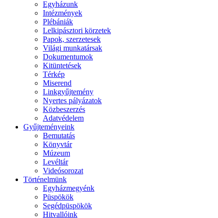
Egyházunk
Intézmények
Plébániák
Lelkipásztori körzetek
Papok, szerzetesek
Világi munkatársak
Dokumentumok
Kitüntetések
Térkép
Miserend
Linkgyűjtemény
Nyertes pályázatok
Közbeszerzés
Adatvédelem
Gyűjteményeink
Bemutatás
Könyvtár
Múzeum
Levéltár
Videósorozat
Történelmünk
Egyházmegyénk
Püspökök
Segédpüspökök
Hitvallóink