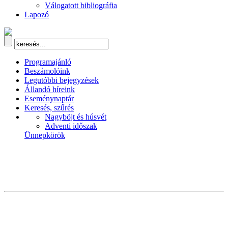
Válogatott bibliográfia
Lapozó
Programajánló
Beszámolóink
Legutóbbi bejegyzések
Állandó híreink
Eseménynaptár
Keresés, szűrés
Nagyböjt és húsvét
Adventi időszak
Ünnepkörök