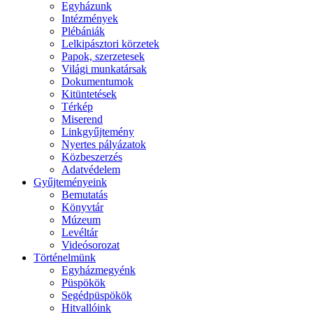
Egyházunk
Intézmények
Plébániák
Lelkipásztori körzetek
Papok, szerzetesek
Világi munkatársak
Dokumentumok
Kitüntetések
Térkép
Miserend
Linkgyűjtemény
Nyertes pályázatok
Közbeszerzés
Adatvédelem
Gyűjteményeink
Bemutatás
Könyvtár
Múzeum
Levéltár
Videósorozat
Történelmünk
Egyházmegyénk
Püspökök
Segédpüspökök
Hitvallóink