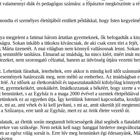
t valamennyi diák és pedagógus számára: a főpásztor megköszönte a rész
ndta el személyes életútjából említett példákkal, hogy Isten kegyelmér
megjelent a fatimai három ártatlan gyermeknek, ők befogadták a kinyil
gra. Sokan inkább a titkokra kíváncsiak, de aki csak ezen töri a fejét, 
 Mária üzenetét. A mai világban nem könnyű vallásosnak lenni. Sokan
semmiféle tanításra. Elmarad az imádság, ha nincs kiért, miért imát m
ezeket, nem szorongató célzattal, hanem az üdvösség útjára vezetni be
 Lehetünk fáradtak, leterheltek, erre akkor is mindig kell időt szánn
 az események határozzák meg, nem méltó az emberhez. Az imádságban el
n felé. Az idősek az életkorukból és tapasztalataikból kifolyólag könnye
rt, gyermekeikért, unokáikért. Imádkozzanak a békéért, hogy szerte a 
t bennünket, s az Egyház is a maga 2000 évével a szentek életpéldáival 
tünknek ez az egyetlen útja. Így kerülünk Istennel kapcsolatba, kezdjük
z, mi az, ami vétek és ki kell javítani, s mi az, amit sikerült jól megte
 a Szűzanya, erre tanít az Egyház, mert ez az örök életre vezető út.
lataik, az életük során megtanult bölcsességeik által segítsék a fiatala
kre van szüksége. Nem nekik kell nagy hanggal hirdetve megváltoztat
em az egész világ sorsát is. Erre hív meg bennünket égi édesanyánk, Már
pásztor.