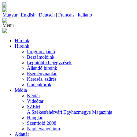
Magyar
|
English
|
Deutsch
|
Francais
|
Italiano
Menü
Híreink
Híreink
Programajánló
Beszámolóink
Legutóbbi bejegyzések
Állandó híreink
Eseménynaptár
Keresés, szűrés
Ünnepkörök
Média
Képtár
Videótár
SZEM
A Székesfehérvári Egyházmegye Magazinja
Hangtár
Szentföld 2008
Napi evangélium
Adattár