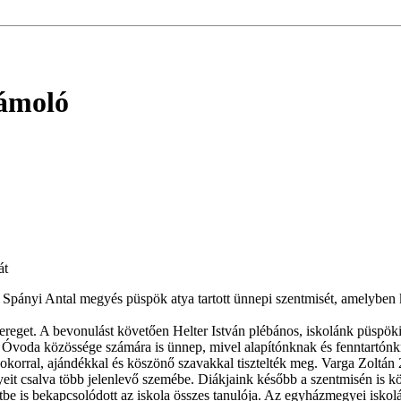
zámoló
át
 Spányi Antal megyés püspök atya tartott ünnepi szentmisét, amelyben 
ősereget. A bevonulást követően Helter István plébános, iskolánk püspök
s Óvoda közössége számára is ünnep, mivel alapítónknak és fenntartó
csokorral, ajándékkal és köszönő szavakkal tisztelték meg. Varga Zolt
nyeit csalva több jelenlevő szemébe. Diákjaink később a szentmisén is 
tbe is bekapcsolódott az iskola összes tanulója. Az egyházmegyei iskol