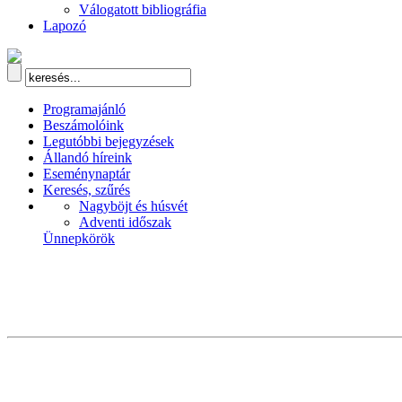
Válogatott bibliográfia
Lapozó
Programajánló
Beszámolóink
Legutóbbi bejegyzések
Állandó híreink
Eseménynaptár
Keresés, szűrés
Nagyböjt és húsvét
Adventi időszak
Ünnepkörök