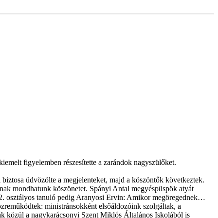
kiemelt figyelemben részesítette a zarándok nagyszülőket.
i biztosa üdvözölte a megjelenteket, majd a köszöntők következtek.
nknak mondhatunk köszönetet. Spányi Antal megyéspüspök atyát
án 2. osztályos tanuló pedig Aranyosi Ervin: Amikor megöregednek…
közreműködtek: ministránsokként elsőáldozóink szolgáltak, a
ák közül a nagykarácsonyi Szent Miklós Általános Iskolából is