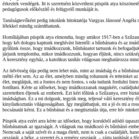
érkeztek vendégek. Itt is szeretném közvetíteni püspök atya köszöneté
pedagógusok előkészítő és felügyelő munkáját is.
Tanúságtevőként pedig iskolánk hitoktatója Vargyas Jánosné Angéla mo
lélekkel mindig számíthatunk.
Homíliájában püspök atya elmondta, hogy amikor 1917-ben a Szűzanya 
hogy két dologra kaptunk meghívást Istentől: a bűnbánatra és az imádsá
gyűlünk össze, hogy imádkozzunk, bűnbánatot tartsunk és befogadjuk
járjunk templomba, mikor imádkozzunk, hogyan éljünk, nincs szükség 
A keresztény egyház, a katolikus tanítás világosan meghatározza mind
Az üdvösség útja pedig nem lehet más, mint az imádság és a bűnbánat.
méltó élet sem. Az az élet, amelyben mindig rohanunk és tetteinket
élet, meglátjuk, mi a fontos és nem fontos, s oda tudunk fordulni Iste
fordítani. Kérte az időseket, hogy imádkozzanak magukért, családjuké
szeretetben éljenek az emberek. Ezt kéri tőlünk a Szűzanya, erre bizta
imádságban. Ez a mi dolgunk, tegyük meg, teljessé váló keresztény éle
kinyilatkoztatás világosságában. Így megláthatjuk, mi a jó és mi a ross
bocsánatát kérni. Ez a bűnbánat és a megtisztulás útja, erre hív minket
Püspök atya ezért arra kérte az időseket, hogy korukból adódó tapaszta
bűnbánatnak az igazságát. A világnak ma imádkozó és bűnbánó embere
Nemcsak a saját szívét és a maga életét, nem is csak a családjáét, han
országát, a béke, a szeretet és a remény országát. – zárta tanítását a fő