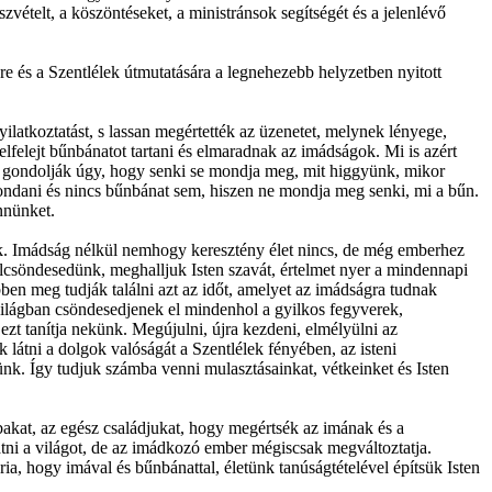
vételt, a köszöntéseket, a ministránsok segítségét és a jelenlévő
e és a Szentlélek útmutatására a legnehezebb helyzetben nyitott
atkoztatást, s lassan megértették az üzenetet, melynek lényege,
elfelejt bűnbánatot tartani és elmaradnak az imádságok. Mi is azért
 gondolják úgy, hogy senki se mondja meg, mit higgyünk, mikor
ondani és nincs bűnbánat sem, hiszen ne mondja meg senki, mi a bűn.
nnünket.
unk. Imádság nélkül nemhogy keresztény élet nincs, de még emberhez
csöndesedünk, meghalljuk Isten szavát, értelmet nyer a mindennapi
bben meg tudják találni azt az időt, amelyet az imádságra tudnak
világban csöndesedjenek el mindenhol a gyilkos fegyverek,
ezt tanítja nekünk. Megújulni, újra kezdeni, elmélyülni az
 látni a dolgok valóságát a Szentlélek fényében, az isteni
nnünk. Így tudjuk számba venni mulasztásainkat, vétkeinket és Isten
bbakat, az egész családjukat, hogy megértsék az imának és a
ni a világot, de az imádkozó ember mégiscsak megváltoztatja.
ia, hogy imával és bűnbánattal, életünk tanúságtételével építsük Isten