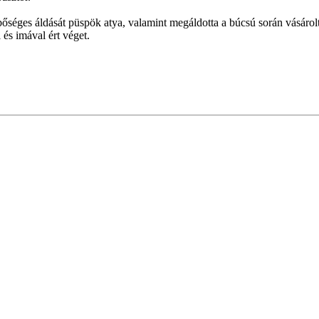
séges áldását püspök atya, valamint megáldotta a búcsú során vásárolt
 és imával ért véget.