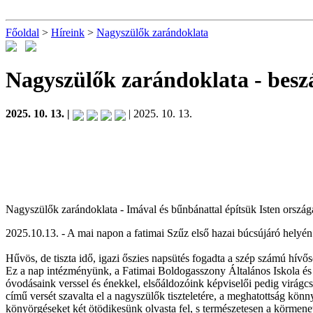
Főoldal
>
Híreink
>
Nagyszülők zarándoklata
Nagyszülők zarándoklata
- bes
2025. 10. 13. |
| 2025. 10. 13.
Nagyszülők zarándoklata - Imával és bűnbánattal építsük Isten ország
2025.10.13. - A mai napon a fatimai Szűz első hazai búcsújáró helyén
Hűvös, de tiszta idő, igazi őszies napsütés fogadta a szép számú hív
Ez a nap intézményünk, a Fatimai Boldogasszony Általános Iskola é
óvodásaink verssel és énekkel, elsőáldozóink képviselői pedig virág
című versét szavalta el a nagyszülők tiszteletére, a meghatottság kön
könyörgéseket két ötödikesünk olvasta fel, s természetesen a körmene