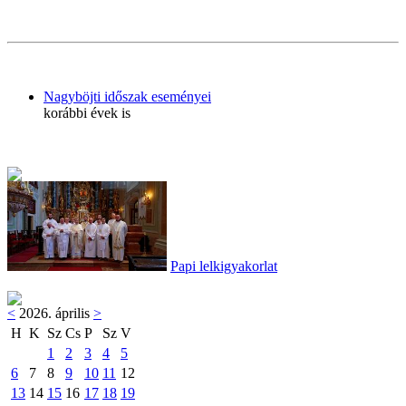
Nagyböjti időszak eseményei
korábbi évek is
Papi lelkigyakorlat
<
2026. április
>
H
K
Sz
Cs
P
Sz
V
1
2
3
4
5
6
7
8
9
10
11
12
13
14
15
16
17
18
19