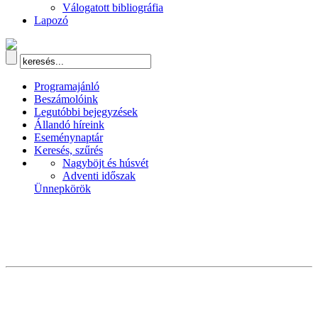
Válogatott bibliográfia
Lapozó
Programajánló
Beszámolóink
Legutóbbi bejegyzések
Állandó híreink
Eseménynaptár
Keresés, szűrés
Nagyböjt és húsvét
Adventi időszak
Ünnepkörök