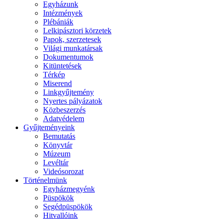
Egyházunk
Intézmények
Plébániák
Lelkipásztori körzetek
Papok, szerzetesek
Világi munkatársak
Dokumentumok
Kitüntetések
Térkép
Miserend
Linkgyűjtemény
Nyertes pályázatok
Közbeszerzés
Adatvédelem
Gyűjteményeink
Bemutatás
Könyvtár
Múzeum
Levéltár
Videósorozat
Történelmünk
Egyházmegyénk
Püspökök
Segédpüspökök
Hitvallóink