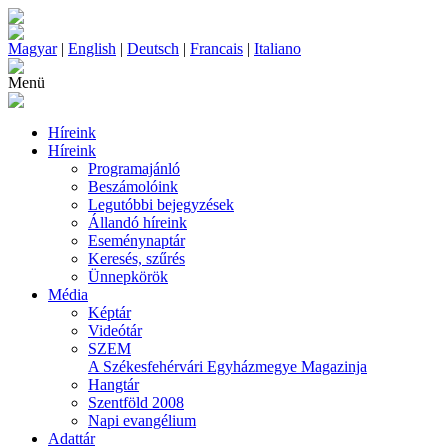
Magyar
|
English
|
Deutsch
|
Francais
|
Italiano
Menü
Híreink
Híreink
Programajánló
Beszámolóink
Legutóbbi bejegyzések
Állandó híreink
Eseménynaptár
Keresés, szűrés
Ünnepkörök
Média
Képtár
Videótár
SZEM
A Székesfehérvári Egyházmegye Magazinja
Hangtár
Szentföld 2008
Napi evangélium
Adattár