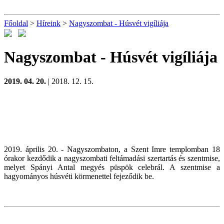
Főoldal
>
Híreink
>
Nagyszombat - Húsvét vigíliája
Nagyszombat - Húsvét vigíliája
2019. 04. 20.
| 2018. 12. 15.
2019. április 20. - Nagyszombaton, a Szent Imre templomban 18
órakor kezdődik a nagyszombati feltámadási szertartás és szentmise,
melyet Spányi Antal megyés püspök celebrál. A szentmise a
hagyományos húsvéti körmenettel fejeződik be.