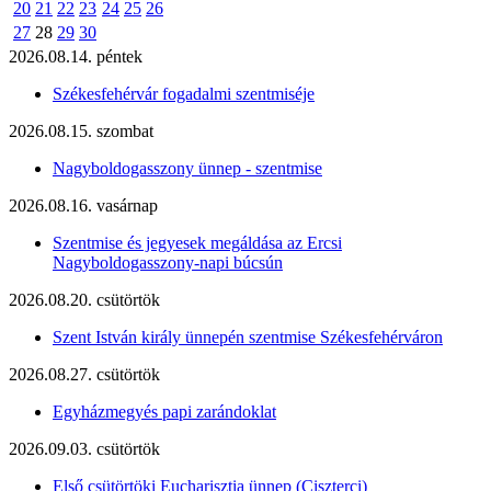
20
21
22
23
24
25
26
27
28
29
30
2026.08.14. péntek
Székesfehérvár fogadalmi szentmiséje
2026.08.15. szombat
Nagyboldogasszony ünnep - szentmise
2026.08.16. vasárnap
Szentmise és jegyesek megáldása az Ercsi
Nagyboldogasszony-napi búcsún
2026.08.20. csütörtök
Szent István király ünnepén szentmise Székesfehérváron
2026.08.27. csütörtök
Egyházmegyés papi zarándoklat
2026.09.03. csütörtök
Első csütörtöki Eucharisztia ünnep (Ciszterci)