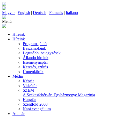
Magyar
|
English
|
Deutsch
|
Francais
|
Italiano
Menü
Híreink
Híreink
Programajánló
Beszámolóink
Legutóbbi bejegyzések
Állandó híreink
Eseménynaptár
Keresés, szűrés
Ünnepkörök
Média
Képtár
Videótár
SZEM
A Székesfehérvári Egyházmegye Magazinja
Hangtár
Szentföld 2008
Napi evangélium
Adattár