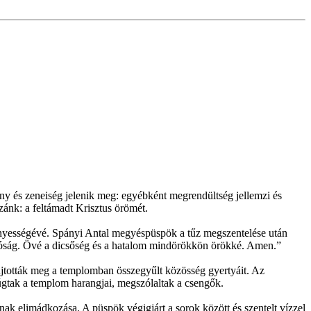
ény és zeneiség jelenik meg: egyébként megrendültség jellemzi és
zánk: a feltámadt Krisztus örömét.
 fényességévé. Spányi Antal megyéspüspök a tűz megszentelése után
valóság. Övé a dicsőség és a hatalom mindörökkön örökké. Amen.”
yújtották meg a templomban összegyűlt közösség gyertyáit. Az
zúgtak a templom harangjai, megszólaltak a csengők.
nak elimádkozása. A püspök végigjárt a sorok között és szentelt vízzel