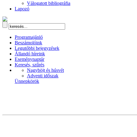
Válogatott bibliográfia
Lapozó
Programajánló
Beszámolóink
Legutóbbi bejegyzések
Állandó híreink
Eseménynaptár
Keresés, szűrés
Nagyböjt és húsvét
Adventi időszak
Ünnepkörök