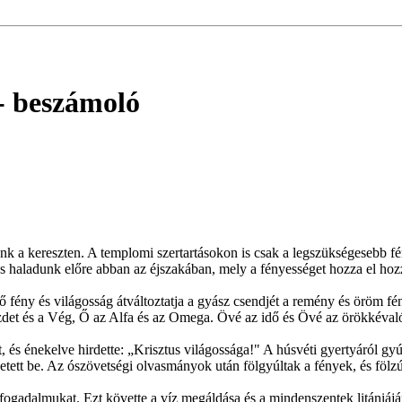
- beszámoló
ünk a kereszten. A templomi szertartásokon is csak a legszükségesebb f
s haladunk előre abban az éjszakában, mely a fényességet hozza el hoz
zető fény és világosság átváltoztatja a gyász csendjét a remény és öröm
a Kezdet és a Vég, Ő az Alfa és az Omega. Övé az idő és Övé az örökké
t, és énekelve hirdette: „Krisztus világossága!" A húsvéti gyertyáról g
zetett be. Az ószövetségi olvasmányok után fölgyúltak a fények, és föl
fogadalmukat. Ezt követte a víz megáldása és a mindenszentek litániájá