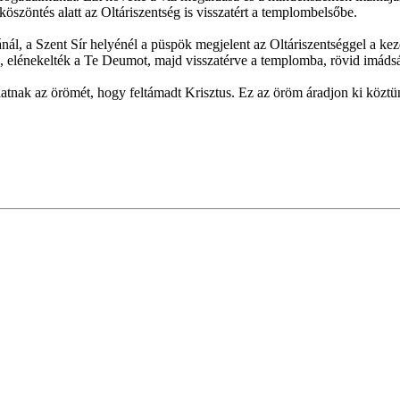
öszöntés alatt az Oltáriszentség is visszatért a templombelsőbe.
ál, a Szent Sír helyénél a püspök megjelent az Oltáriszentséggel a ke
, elénekelték a Te Deumot, majd visszatérve a templomba, rövid imádság
atnak az örömét, hogy feltámadt Krisztus. Ez az öröm áradjon ki köztü