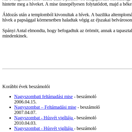
hintette meg a híveket. A mise ünnepélyesen folytatódott, majd a békek
Áldozás után a templomból kivonultak a hívek. A bazilika altemplomán
hívek a papsággal körmenetben haladtak végig az éjszakai belvároson
Spányi Antal elmondta, hogy befogadtuk az örömöt, annak a tapasztal
mindenkinek.
Korábbi évek beszámolói
Nagyszombati feltámadási mise
- beszámoló
2006.04.15.
Nagyszombat – Feltámadási mise
- beszámoló
2007.04.07.
Nagyszombat - Húsvét vigíliája
- beszámoló
2010.04.03.
Nagyszombat - Húsvét vigíliája
- beszámoló