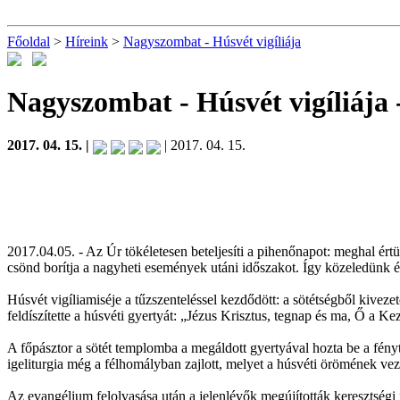
Főoldal
>
Híreink
>
Nagyszombat - Húsvét vigíliája
Nagyszombat - Húsvét vigíliája
2017. 04. 15. |
| 2017. 04. 15.
2017.04.05. - Az Úr tökéletesen beteljesíti a pihenőnapot: meghal ért
csönd borítja a nagyheti események utáni időszakot. Így közeledünk é
Húsvét vigíliamiséje a tűzszenteléssel kezdődött: a sötétségből kive
feldíszítette a húsvéti gyertyát: „Jézus Krisztus, tegnap és ma, Ő 
A főpásztor a sötét templomba a megáldott gyertyával hozta be a fény
igeliturgia még a félhomályban zajlott, melyet a húsvéti örömének ve
Az evangélium felolvasása után a jelenlévők megújították keresztségi 