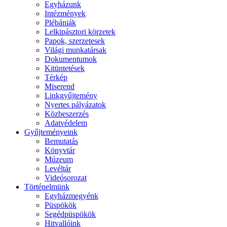
Egyházunk
Intézmények
Plébániák
Lelkipásztori körzetek
Papok, szerzetesek
Világi munkatársak
Dokumentumok
Kitüntetések
Térkép
Miserend
Linkgyűjtemény
Nyertes pályázatok
Közbeszerzés
Adatvédelem
Gyűjteményeink
Bemutatás
Könyvtár
Múzeum
Levéltár
Videósorozat
Történelmünk
Egyházmegyénk
Püspökök
Segédpüspökök
Hitvallóink