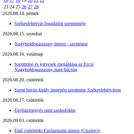
16
17
18
19
20
21
22
23
24
25
26
27
28
2026.08.14. péntek
Székesfehérvár fogadalmi szentmiséje
2026.08.15. szombat
Nagyboldogasszony ünnep - szentmise
2026.08.16. vasárnap
Szentmise és jegyesek megáldása az Ercsi
Nagyboldogasszony-napi búcsún
2026.08.20. csütörtök
Szent István király ünnepén szentmise Székesfehérváron
2026.08.27. csütörtök
Egyházmegyés papi zarándoklat
2026.09.03. csütörtök
Első csütörtöki Eucharisztia ünnep (Ciszterci)