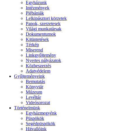
Egyházunk
Intézmények
Plébániák
Lelkipásztori körzetek
Papok, szerzetesek
Világi munkatársak
Dokumentumok
Kitüntetések
Térkép
Miserend
Linkgyűjtemény
Nyertes pályázatok
Közbeszerzés
Adatvédelem
Gyűjteményeink
Bemutatás
Könyvtár
Múzeum
Levéltár
Videósorozat
Történelmünk
Egyházmegyénk
Püspökök
Segédpüspökök
Hitvallóink