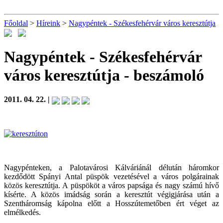
Főoldal
>
Híreink
>
Nagypéntek - Székesfehérvár város keresztútja
Nagypéntek - Székesfehérvár
város keresztútja
- beszámoló
2011. 04. 22. |
Nagypénteken, a Palotavárosi Kálváriánál délután háromkor
kezdődött Spányi Antal püspök vezetésével a város polgárainak
közös keresztútja. A püspököt a város papsága és nagy számú hívő
kísérte. A közös imádság során a keresztút végigjárása után a
Szentháromság kápolna előtt a Hosszútemetőben ért véget az
elmélkedés.