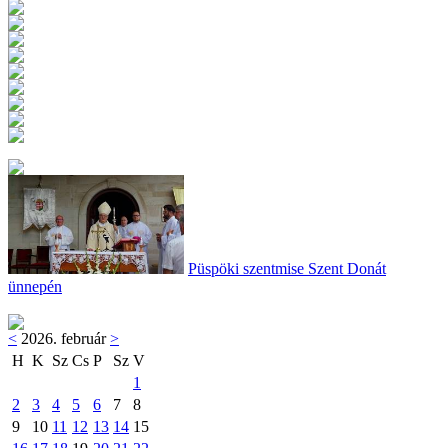
Püspöki szentmise Szent Donát
ünnepén
<
2026. február
>
H
K
Sz
Cs
P
Sz
V
1
2
3
4
5
6
7
8
9
10
11
12
13
14
15