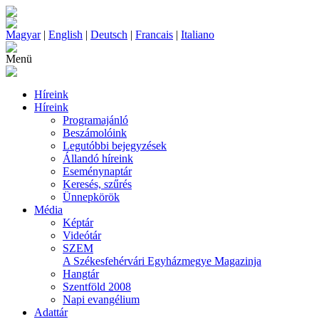
Magyar
|
English
|
Deutsch
|
Francais
|
Italiano
Menü
Híreink
Híreink
Programajánló
Beszámolóink
Legutóbbi bejegyzések
Állandó híreink
Eseménynaptár
Keresés, szűrés
Ünnepkörök
Média
Képtár
Videótár
SZEM
A Székesfehérvári Egyházmegye Magazinja
Hangtár
Szentföld 2008
Napi evangélium
Adattár