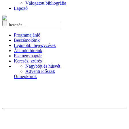
Válogatott bibliográfia
Lapozó
Programajánló
Beszámolóink
Legutóbbi bejegyzések
Állandó híreink
Eseménynaptár
Keresés, szűrés
Nagyböjt és húsvét
Adventi időszak
Ünnepkörök