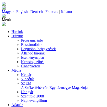
Magyar
|
English
|
Deutsch
|
Francais
|
Italiano
Menü
Híreink
Híreink
Programajánló
Beszámolóink
Legutóbbi bejegyzések
Állandó híreink
Eseménynaptár
Keresés, szűrés
Ünnepkörök
Média
Képtár
Videótár
SZEM
A Székesfehérvári Egyházmegye Magazinja
Hangtár
Szentföld 2008
Napi evangélium
Adattár