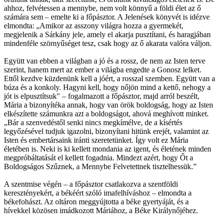
ahhoz, felvétessen a mennybe, nem volt könnyű a földi élet az ő
számára sem – emelte ki a főpásztor. A Jelenések könyvét is idézve
elmondta: „Amikor az asszony világra hozza a gyermekét,
megjelenik a Sárkány jele, amely el akarja pusztítani, és haragjában
mindenféle szörnyűséget tesz, csak hogy az ő akarata valóra váljon.
Együtt van ebben a világban a jó és a rossz, de nem az Isten terve
szerint, hanem mert az ember a világba engedte a Gonosz lelket.
Ettől kezdve küzdenünk kell a jóért, a rosszal szemben. Együtt van a
búza és a konkoly. Hagyni kell, hogy nőjön mind a kettő, nehogy a
jót is elpusztítsuk" – fogalmazott a főpásztor, majd arról beszélt,
Mária a bizonyítéka annak, hogy van örök boldogság, hogy az Isten
elkészítette számunkra azt a boldogságot, ahová meghívott minket.
„Bár a szenvedéstől senki nincs megkímélve, de a kísértés
legyőzésével tudjuk igazolni, bizonyítani hitünk erejét, valamint az
Isten és embertársaink iránti szeretetünket. Így volt ez Mária
életében is. Neki is ki kellett mondania az igent, és életének minden
megpróbáltatását el kellett fogadnia. Mindezt azért, hogy Őt a
Boldogságos Szűznek, a Mennybe Felvetettnek tisztelhessük.”
A szentmise végén – a főpásztor csatlakozva a szentföldi
keresztényekért, a békéért szóló imafelhíváshoz – elmondta a
békefohászt. Az oltáron meggyújtotta a béke gyertyáját, és a
hívekkel közösen imádkozott Máriához, a Béke Királynőjéhez.