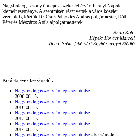
Nagyboldogasszony ünnepe a székesfehérvári Királyi Napok
kiemelt eseménye. A szentmisén részt vettek a város közéleti
vezetők is, köztük Dr. Cser-Palkovics András polgármester, Róth
Péter és Mészáros Attila alpolgármesterek.
Berta Kata
Képek: Kovács Marcell
Videó: Székesfehérvári Egyházmegyei Stúdió
Korábbi évek beszámolói:
Nagyboldogasszony ünnep - szentmise
2008.08.15.
Nagyboldogasszony ünnep
2010.08.15.
Nagyboldogasszony ünnep - szentmise
2013.08.15.
Nagyboldogasszony ünnep - szentmise
2014.08.15.
Nagyboldogasszony ünnep - szentmise
- beszámoló