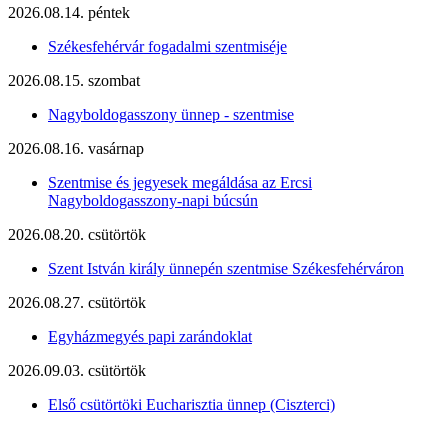
2026.08.14. péntek
Székesfehérvár fogadalmi szentmiséje
2026.08.15. szombat
Nagyboldogasszony ünnep - szentmise
2026.08.16. vasárnap
Szentmise és jegyesek megáldása az Ercsi
Nagyboldogasszony-napi búcsún
2026.08.20. csütörtök
Szent István király ünnepén szentmise Székesfehérváron
2026.08.27. csütörtök
Egyházmegyés papi zarándoklat
2026.09.03. csütörtök
Első csütörtöki Eucharisztia ünnep (Ciszterci)