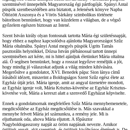
szentmisével ünnepelték Magyarország égi pártfogóját. Spányi Antal
püspök szentbeszédében arra biztatott, a Jelenések könyve Napba
Öltözött Asszonya és a Vörös Sárkány szimbolikus története
bátorítson bennünket, hogy van küzdelem a világban, de a végső
győzelem egészen biztosan az Istené.
Szent István király olyan fontosnak tartotta Mária égi születésnapját,
hogy ehhez a naphoz kapcsolódva ajánlotta Magyarországot Szűz
Mária oltalmába. Spányi Antal megyés püspök Ugrits Tamás
pasztorális helynökkel, Dózsa István plébánossal tartott ünnepi
szentmisében azt kérte, mi is hittel ajánljuk életünket Mária oltalma
alá. Ő segítsen bennünket, hogy a rosszat legyőzve reméljük a jót,
hogy mindig jó válaszokat adjunk a világ minden kihívására.
Megerősítve a gondolatot, XVI. Benedek pápa: Sion lánya című
írásából idézett, miszerint a Boldogságos Szent Szűz egész élete az
Egyház útját jelzi. Mária igenje, amit az angyal üzenetére mondott,
az Egyház igenje volt, Mária Krisztus-követése az Egyház Krisztus-
követése volt, Mária a kereszt alatt a szenvedő Egyházat képviselte.
Ennek a gondolatsornak megfelelően Szűz Mária mennybemenetele,
megdicsőülése az Egyház megdicsőülése is. Más szavakkal a
mennybe felvett Mária jel számunkra, a remény jele. Mi is
eljuthatunk oda, ahova Mária eljutott. A főpásztor
Nagyboldogasszony napját az öröm napjának nevezte. Amikor
örülünk annak, akit szeretünk, és örülünk kiváltságos életének is. De