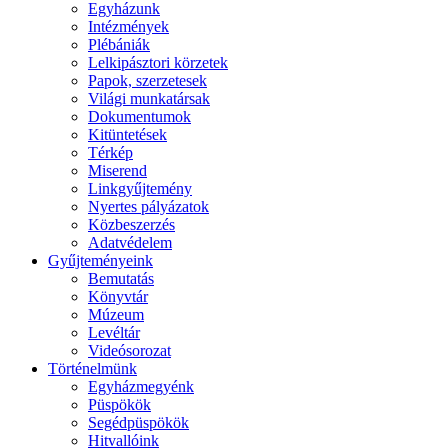
Egyházunk
Intézmények
Plébániák
Lelkipásztori körzetek
Papok, szerzetesek
Világi munkatársak
Dokumentumok
Kitüntetések
Térkép
Miserend
Linkgyűjtemény
Nyertes pályázatok
Közbeszerzés
Adatvédelem
Gyűjteményeink
Bemutatás
Könyvtár
Múzeum
Levéltár
Videósorozat
Történelmünk
Egyházmegyénk
Püspökök
Segédpüspökök
Hitvallóink