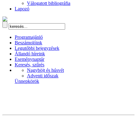
Válogatott bibliográfia
Lapozó
Programajánló
Beszámolóink
Legutóbbi bejegyzések
Állandó híreink
Eseménynaptár
Keresés, szűrés
Nagyböjt és húsvét
Adventi időszak
Ünnepkörök