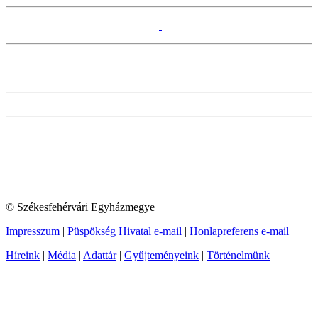
© Székesfehérvári Egyházmegye
Impresszum
|
Püspökség Hivatal e-mail
|
Honlapreferens e-mail
Híreink
|
Média
|
Adattár
|
Gyűjteményeink
|
Történelmünk