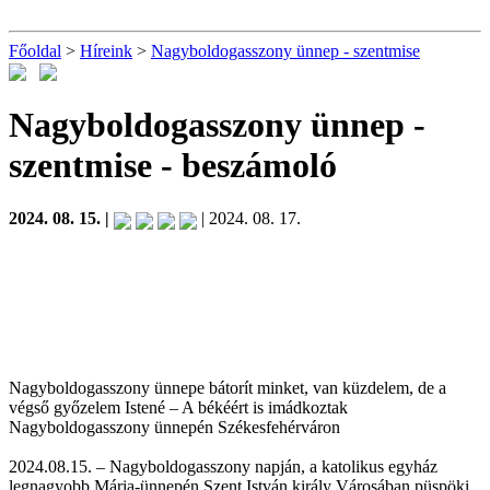
Főoldal
>
Híreink
>
Nagyboldogasszony ünnep - szentmise
Nagyboldogasszony ünnep -
szentmise
- beszámoló
2024. 08. 15. |
| 2024. 08. 17.
Nagyboldogasszony ünnepe bátorít minket, van küzdelem, de a
végső győzelem Istené – A békéért is imádkoztak
Nagyboldogasszony ünnepén Székesfehérváron
2024.08.15. – Nagyboldogasszony napján, a katolikus egyház
legnagyobb Mária-ünnepén Szent István király Városában püspöki