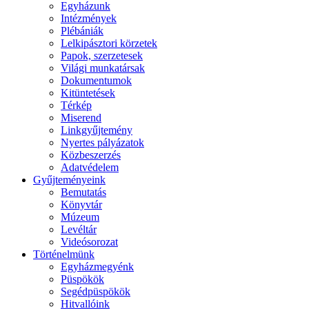
Egyházunk
Intézmények
Plébániák
Lelkipásztori körzetek
Papok, szerzetesek
Világi munkatársak
Dokumentumok
Kitüntetések
Térkép
Miserend
Linkgyűjtemény
Nyertes pályázatok
Közbeszerzés
Adatvédelem
Gyűjteményeink
Bemutatás
Könyvtár
Múzeum
Levéltár
Videósorozat
Történelmünk
Egyházmegyénk
Püspökök
Segédpüspökök
Hitvallóink