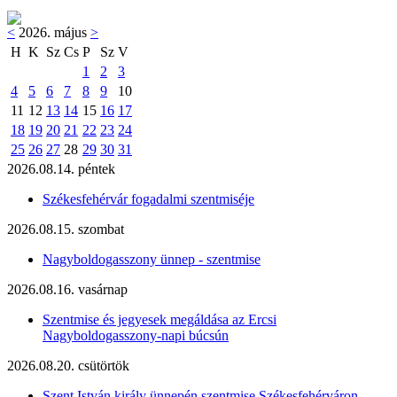
<
2026. május
>
H
K
Sz
Cs
P
Sz
V
1
2
3
4
5
6
7
8
9
10
11
12
13
14
15
16
17
18
19
20
21
22
23
24
25
26
27
28
29
30
31
2026.08.14. péntek
Székesfehérvár fogadalmi szentmiséje
2026.08.15. szombat
Nagyboldogasszony ünnep - szentmise
2026.08.16. vasárnap
Szentmise és jegyesek megáldása az Ercsi
Nagyboldogasszony-napi búcsún
2026.08.20. csütörtök
Szent István király ünnepén szentmise Székesfehérváron