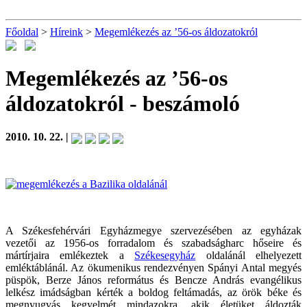
Főoldal
>
Híreink
>
Megemlékezés az ’56-os áldozatokról
Megemlékezés az ’56-os
áldozatokról
- beszámoló
2010. 10. 22. |
A Székesfehérvári Egyházmegye szervezésében az egyházak
vezetői az 1956-os forradalom és szabadságharc hőseire és
mártírjaira emlékeztek a
Székesegyház
oldalánál elhelyezett
emléktáblánál. Az ökumenikus rendezvényen Spányi Antal megyés
püspök, Berze János református és Bencze András evangélikus
lelkész imádságban kérték a boldog feltámadás, az örök béke és
megnyugvás kegyelmét mindazokra, akik életüket áldozták