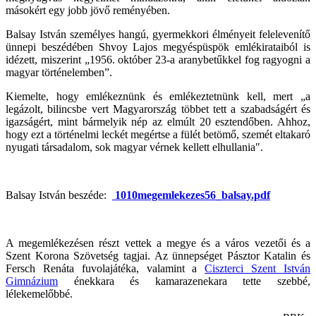
másokért egy jobb jövő reményében.
Balsay István személyes hangú, gyermekkori élményeit felelevenítő
ünnepi beszédében Shvoy Lajos megyéspüspök emlékirataiból is
idézett, miszerint „1956. október 23-a aranybetűkkel fog ragyogni a
magyar történelemben”.
Kiemelte, hogy emlékeznünk és emlékeztetnünk kell, mert „a
legázolt, bilincsbe vert Magyarország többet tett a szabadságért és
igazságért, mint bármelyik nép az elmúlt 20 esztendőben. Ahhoz,
hogy ezt a történelmi leckét megértse a fülét betömő, szemét eltakaró
nyugati társadalom, sok magyar vérnek kellett elhullania".
Balsay István beszéde:
1010megemlekezes56_balsay.pdf
A megemlékezésen részt vettek a megye és a város vezetői és a
Szent Korona Szövetség tagjai. Az ünnepséget Pásztor Katalin és
Fersch Renáta fuvolajátéka, valamint a
Ciszterci Szent István
Gimnázium
énekkara és kamarazenekara tette szebbé,
lélekemelőbbé.