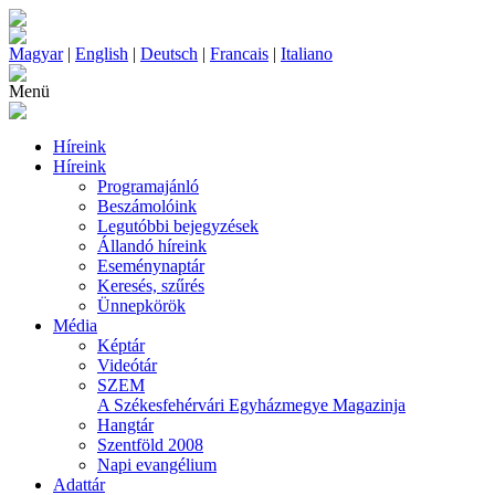
Magyar
|
English
|
Deutsch
|
Francais
|
Italiano
Menü
Híreink
Híreink
Programajánló
Beszámolóink
Legutóbbi bejegyzések
Állandó híreink
Eseménynaptár
Keresés, szűrés
Ünnepkörök
Média
Képtár
Videótár
SZEM
A Székesfehérvári Egyházmegye Magazinja
Hangtár
Szentföld 2008
Napi evangélium
Adattár