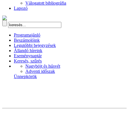
Válogatott bibliográfia
Lapozó
Programajánló
Beszámolóink
Legutóbbi bejegyzések
Állandó híreink
Eseménynaptár
Keresés, szűrés
Nagyböjt és húsvét
Adventi időszak
Ünnepkörök