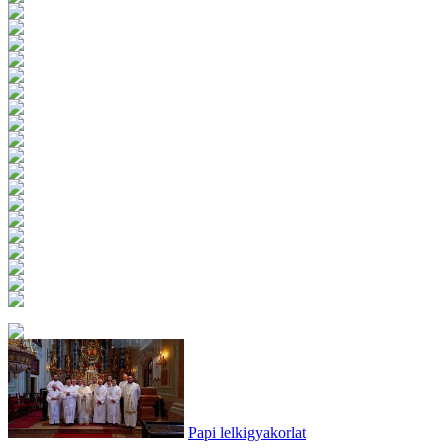
Papi lelkigyakorlat