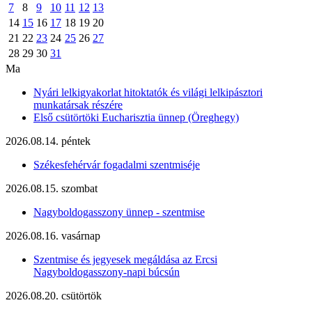
7
8
9
10
11
12
13
14
15
16
17
18
19
20
21
22
23
24
25
26
27
28
29
30
31
Ma
Nyári lelkigyakorlat hitoktatók és világi lelkipásztori
munkatársak részére
Első csütörtöki Eucharisztia ünnep (Öreghegy)
2026.08.14. péntek
Székesfehérvár fogadalmi szentmiséje
2026.08.15. szombat
Nagyboldogasszony ünnep - szentmise
2026.08.16. vasárnap
Szentmise és jegyesek megáldása az Ercsi
Nagyboldogasszony-napi búcsún
2026.08.20. csütörtök