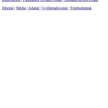
Híreink
|
Média
|
Adattár
|
Gyűjteményeink
|
Történelmünk