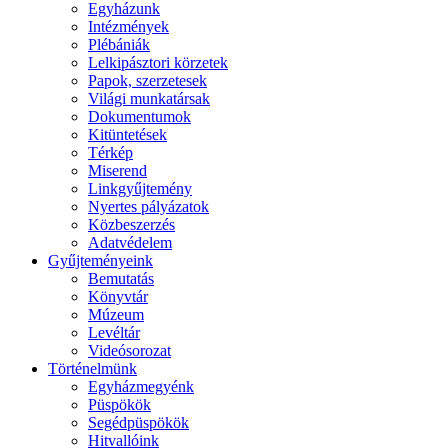
Egyházunk
Intézmények
Plébániák
Lelkipásztori körzetek
Papok, szerzetesek
Világi munkatársak
Dokumentumok
Kitüntetések
Térkép
Miserend
Linkgyűjtemény
Nyertes pályázatok
Közbeszerzés
Adatvédelem
Gyűjteményeink
Bemutatás
Könyvtár
Múzeum
Levéltár
Videósorozat
Történelmünk
Egyházmegyénk
Püspökök
Segédpüspökök
Hitvallóink