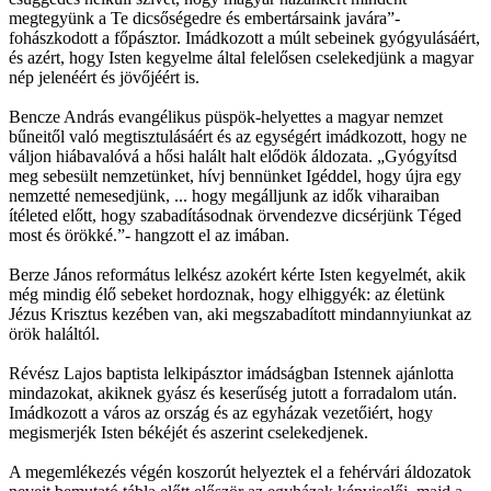
megtegyünk a Te dicsőségedre és embertársaink javára”-
fohászkodott a főpásztor. Imádkozott a múlt sebeinek gyógyulásáért,
és azért, hogy Isten kegyelme által felelősen cselekedjünk a magyar
nép jelenéért és jövőjéért is.
Bencze András evangélikus püspök-helyettes a magyar nemzet
bűneitől való megtisztulásáért és az egységért imádkozott, hogy ne
váljon hiábavalóvá a hősi halált halt elődök áldozata. „Gyógyítsd
meg sebesült nemzetünket, hívj bennünket Igéddel, hogy újra egy
nemzetté nemesedjünk, ... hogy megálljunk az idők viharaiban
ítéleted előtt, hogy szabadításodnak örvendezve dicsérjünk Téged
most és örökké.”- hangzott el az imában.
Berze János református lelkész azokért kérte Isten kegyelmét, akik
még mindig élő sebeket hordoznak, hogy elhiggyék: az életünk
Jézus Krisztus kezében van, aki megszabadított mindannyiunkat az
örök haláltól.
Révész Lajos baptista lelkipásztor imádságban Istennek ajánlotta
mindazokat, akiknek gyász és keserűség jutott a forradalom után.
Imádkozott a város az ország és az egyházak vezetőiért, hogy
megismerjék Isten békéjét és aszerint cselekedjenek.
A megemlékezés végén koszorút helyeztek el a fehérvári áldozatok