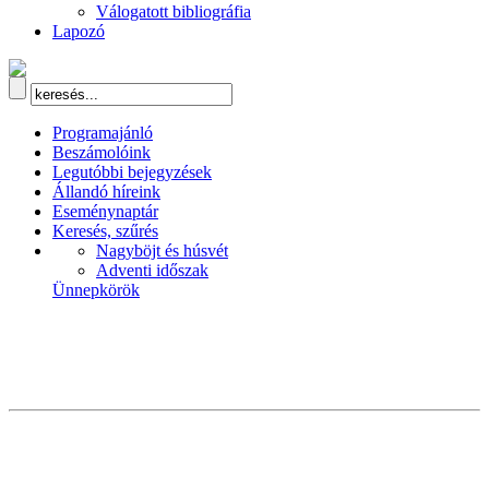
Válogatott bibliográfia
Lapozó
Programajánló
Beszámolóink
Legutóbbi bejegyzések
Állandó híreink
Eseménynaptár
Keresés, szűrés
Nagyböjt és húsvét
Adventi időszak
Ünnepkörök