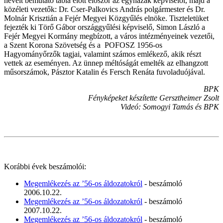
neveit bemutató tábla előtt először az egyházak képviselői, majd a
közéleti vezetők: Dr. Cser-Palkovics András polgármester és Dr.
Molnár Krisztián a Fejér Megyei Közgyűlés elnöke. Tiszteletüket
fejezték ki Törő Gábor országgyűlési képviselő, Simon László a
Fejér Megyei Kormány megbízott, a város intézményeinek vezetői,
a Szent Korona Szövetség és a POFOSZ 1956-os
Hagyományőrzők tagjai, valamint számos emlékező, akik részt
vettek az eseményen. Az ünnep méltóságát emelték az elhangzott
műsorszámok, Pásztor Katalin és Fersch Renáta fuvoladuójával.
BPK
Fényképeket készítette Gersztheimer Zsolt
Videó: Somogyi Tamás és BPK
Korábbi évek beszámolói:
Megemlékezés az ’56-os áldozatokról
- beszámoló
2006.10.22.
Megemlékezés az ’56-os áldozatokról
- beszámoló
2007.10.22.
Megemlékezés az ’56-os áldozatokról
- beszámoló