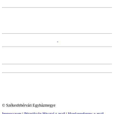
© Székesfehérvári Egyházmegye
Impresszum
|
Püspökség Hivatal e-mail
|
Honlapreferens e-mail