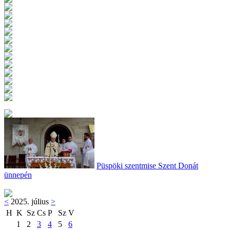
Püspöki szentmise Szent Donát
ünnepén
<
2025. július
>
H
K
Sz
Cs
P
Sz
V
1
2
3
4
5
6