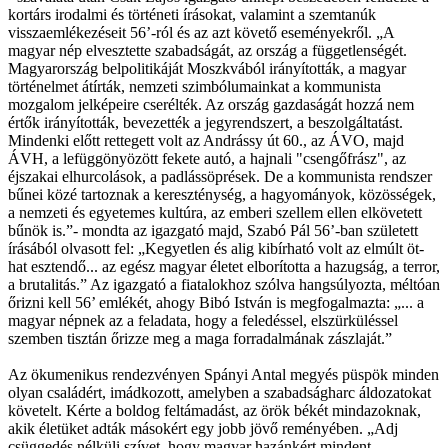
kortárs irodalmi és történeti írásokat, valamint a szemtanúk
visszaemlékezéseit 56’-ról és az azt követő eseményekről. „A
magyar nép elvesztette szabadságát, az ország a függetlenségét.
Magyarország belpolitikáját Moszkvából irányították, a magyar
történelmet átírták, nemzeti szimbólumainkat a kommunista
mozgalom jelképeire cserélték. Az ország gazdaságát hozzá nem
értők irányították, bevezették a jegyrendszert, a beszolgáltatást.
Mindenki előtt rettegett volt az Andrássy út 60., az ÁVO, majd
ÁVH, a lefüggönyözött fekete autó, a hajnali "csengőfrász", az
éjszakai elhurcolások, a padlássöprések. De a kommunista rendszer
bűnei közé tartoznak a kereszténység, a hagyományok, közösségek,
a nemzeti és egyetemes kultúra, az emberi szellem ellen elkövetett
bűnök is.”- mondta az igazgató majd, Szabó Pál 56’-ban született
írásából olvasott fel: „Kegyetlen és alig kibírható volt az elmúlt öt-
hat esztendő... az egész magyar életet elborította a hazugság, a terror,
a brutalitás.” Az igazgató a fiatalokhoz szólva hangsúlyozta, méltóan
őrizni kell 56’ emlékét, ahogy Bibó István is megfogalmazta: „... a
magyar népnek az a feladata, hogy a feledéssel, elszürküléssel
szemben tisztán őrizze meg a maga forradalmának zászlaját.”
Az ökumenikus rendezvényen Spányi Antal megyés püspök minden
olyan családért, imádkozott, amelyben a szabadságharc áldozatokat
követelt. Kérte a boldog feltámadást, az örök békét mindazoknak,
akik életüket adták másokért egy jobb jövő reményében. „Adj
csüggedés nélküli szívet, hogy magyar hazánkért mindent