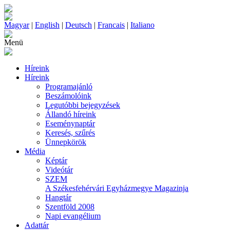
Magyar
|
English
|
Deutsch
|
Francais
|
Italiano
Menü
Híreink
Híreink
Programajánló
Beszámolóink
Legutóbbi bejegyzések
Állandó híreink
Eseménynaptár
Keresés, szűrés
Ünnepkörök
Média
Képtár
Videótár
SZEM
A Székesfehérvári Egyházmegye Magazinja
Hangtár
Szentföld 2008
Napi evangélium
Adattár