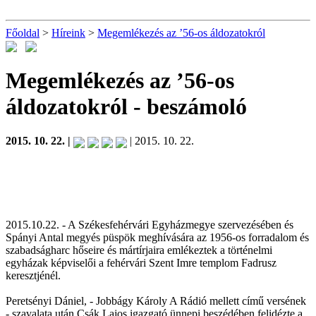
Főoldal
>
Híreink
>
Megemlékezés az ’56-os áldozatokról
Megemlékezés az ’56-os
áldozatokról
- beszámoló
2015. 10. 22. |
| 2015. 10. 22.
2015.10.22. - A Székesfehérvári Egyházmegye szervezésében és
Spányi Antal megyés püspök meghívására az 1956-os forradalom és
szabadságharc hőseire és mártírjaira emlékeztek a történelmi
egyházak képviselői a fehérvári Szent Imre templom Fadrusz
keresztjénél.
Peretsényi Dániel, - Jobbágy Károly A Rádió mellett című versének
- szavalata után Csák Lajos igazgató ünnepi beszédében felidézte a