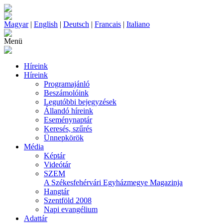
Magyar
|
English
|
Deutsch
|
Francais
|
Italiano
Menü
Híreink
Híreink
Programajánló
Beszámolóink
Legutóbbi bejegyzések
Állandó híreink
Eseménynaptár
Keresés, szűrés
Ünnepkörök
Média
Képtár
Videótár
SZEM
A Székesfehérvári Egyházmegye Magazinja
Hangtár
Szentföld 2008
Napi evangélium
Adattár