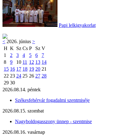
Papi lelkigyakorlat
<
2026. június
>
H
K
Sz
Cs
P
Sz
V
1
2
3
4
5
6
7
8
9
10
11
12
13
14
15
16
17
18
19
20
21
22
23
24
25
26
27
28
29
30
2026.08.14. péntek
Székesfehérvár fogadalmi szentmiséje
2026.08.15. szombat
Nagyboldogasszony ünnep - szentmise
2026.08.16. vasárnap