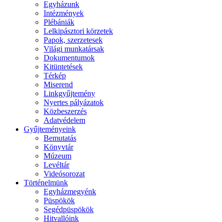
Egyházunk
Intézmények
Plébániák
Lelkipásztori körzetek
Papok, szerzetesek
Világi munkatársak
Dokumentumok
Kitüntetések
Térkép
Miserend
Linkgyűjtemény
Nyertes pályázatok
Közbeszerzés
Adatvédelem
Gyűjteményeink
Bemutatás
Könyvtár
Múzeum
Levéltár
Videósorozat
Történelmünk
Egyházmegyénk
Püspökök
Segédpüspökök
Hitvallóink