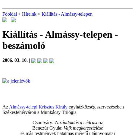
Főoldal
>
Híreink
>
Kiállítás - Almássy-telepen
Kiállítás - Almássy-telepen
-
beszámoló
2006. 03. 10. |
Az
Almássy-telepi Krisztus Király
egyházközség szervezésében
Székesfehérváron a Munkácsy Trilógia
Csontváry:
Zarándoklás a cédrushoz
Benczúr Gyula:
Vajk megkeresztelése
és más festmények hatalmas méretű utánnyomatai