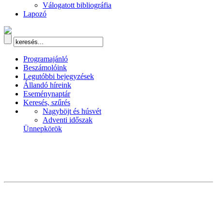
Válogatott bibliográfia
Lapozó
Programajánló
Beszámolóink
Legutóbbi bejegyzések
Állandó híreink
Eseménynaptár
Keresés, szűrés
Nagyböjt és húsvét
Adventi időszak
Ünnepkörök