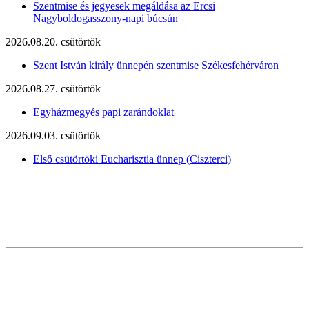
Szentmise és jegyesek megáldása az Ercsi
Nagyboldogasszony-napi búcsún
2026.08.20. csütörtök
Szent István király ünnepén szentmise Székesfehérváron
2026.08.27. csütörtök
Egyházmegyés papi zarándoklat
2026.09.03. csütörtök
Első csütörtöki Eucharisztia ünnep (Ciszterci)