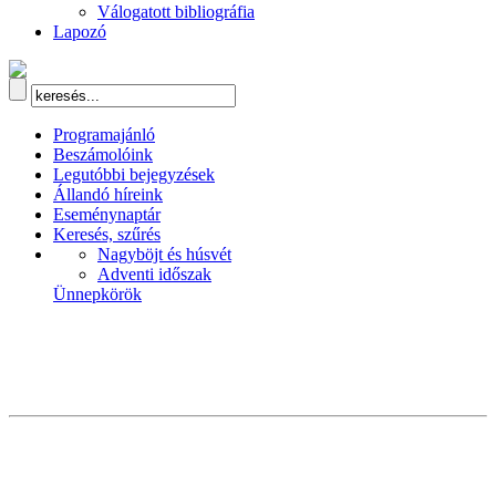
Válogatott bibliográfia
Lapozó
Programajánló
Beszámolóink
Legutóbbi bejegyzések
Állandó híreink
Eseménynaptár
Keresés, szűrés
Nagyböjt és húsvét
Adventi időszak
Ünnepkörök