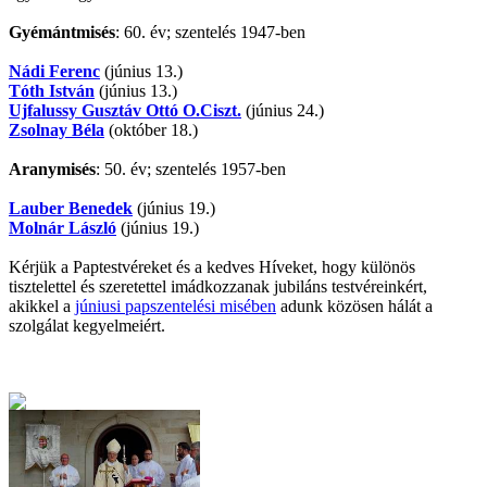
Gyémántmisés
: 60. év; szentelés 1947-ben
Nádi Ferenc
(június 13.)
Tóth István
(június 13.)
Ujfalussy Gusztáv Ottó O.Ciszt.
(június 24.)
Zsolnay Béla
(október 18.)
Aranymisés
: 50. év; szentelés 1957-ben
Lauber Benedek
(június 19.)
Molnár László
(június 19.)
Kérjük a Paptestvéreket és a kedves Híveket, hogy különös
tisztelettel és szeretettel imádkozzanak jubiláns testvéreinkért,
akikkel a
júniusi papszentelési misében
adunk közösen hálát a
szolgálat kegyelmeiért.