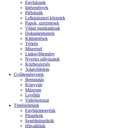
Egyházunk
Intézmények
Plébániák
Lelkipásztori körzetek
Papok, szerzetesek
Világi munkatársak
Dokumentumok
Kitüntetések
Térkép
Miserend
Linkgyűjtemény
Nyertes pályázatok
Közbeszerzés
Adatvédelem
Gyűjteményeink
Bemutatás
Könyvtár
Múzeum
Levéltár
Videósorozat
Történelmünk
Egyházmegyénk
Püspökök
Segédpüspökök
Hitvallóink