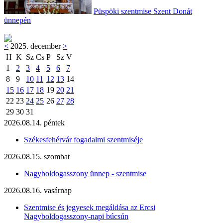
Püspöki szentmise Szent Donát
ünnepén
<
2025. december
>
H
K
Sz
Cs
P
Sz
V
1
2
3
4
5
6
7
8
9
10
11
12
13
14
15
16
17
18
19
20
21
22
23
24
25
26
27
28
29
30
31
2026.08.14. péntek
Székesfehérvár fogadalmi szentmiséje
2026.08.15. szombat
Nagyboldogasszony ünnep - szentmise
2026.08.16. vasárnap
Szentmise és jegyesek megáldása az Ercsi
Nagyboldogasszony-napi búcsún