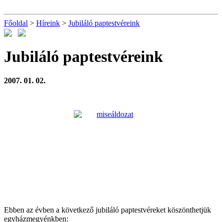
Főoldal
>
Híreink
>
Jubiláló paptestvéreink
Jubiláló paptestvéreink
2007. 01. 02.
Ebben az évben a következő jubiláló paptestvéreket köszönthetjük
egyházmegyénkben: