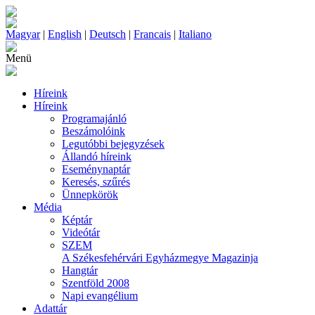
Magyar
|
English
|
Deutsch
|
Francais
|
Italiano
Menü
Híreink
Híreink
Programajánló
Beszámolóink
Legutóbbi bejegyzések
Állandó híreink
Eseménynaptár
Keresés, szűrés
Ünnepkörök
Média
Képtár
Videótár
SZEM
A Székesfehérvári Egyházmegye Magazinja
Hangtár
Szentföld 2008
Napi evangélium
Adattár