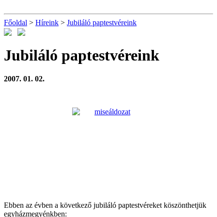
Főoldal
>
Híreink
>
Jubiláló paptestvéreink
Jubiláló paptestvéreink
2007. 01. 02.
Ebben az évben a következő jubiláló paptestvéreket köszönthetjük
egyházmegyénkben: