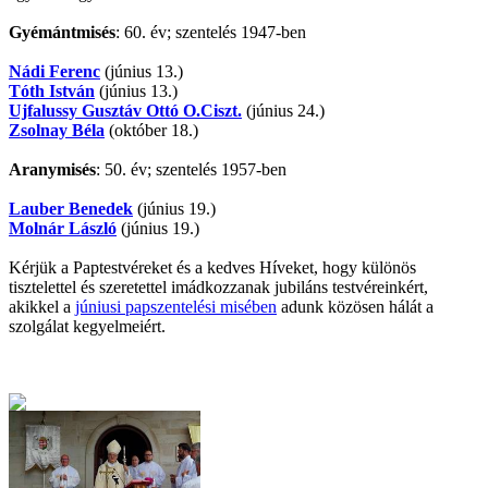
Gyémántmisés
: 60. év; szentelés 1947-ben
Nádi Ferenc
(június 13.)
Tóth István
(június 13.)
Ujfalussy Gusztáv Ottó O.Ciszt.
(június 24.)
Zsolnay Béla
(október 18.)
Aranymisés
: 50. év; szentelés 1957-ben
Lauber Benedek
(június 19.)
Molnár László
(június 19.)
Kérjük a Paptestvéreket és a kedves Híveket, hogy különös
tisztelettel és szeretettel imádkozzanak jubiláns testvéreinkért,
akikkel a
júniusi papszentelési misében
adunk közösen hálát a
szolgálat kegyelmeiért.