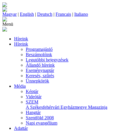
Magyar
|
English
|
Deutsch
|
Francais
|
Italiano
Menü
Híreink
Híreink
Programajánló
Beszámolóink
Legutóbbi bejegyzések
Állandó híreink
Eseménynaptár
Keresés, szűrés
Ünnepkörök
Média
Képtár
Videótár
SZEM
A Székesfehérvári Egyházmegye Magazinja
Hangtár
Szentföld 2008
Napi evangélium
Adattár