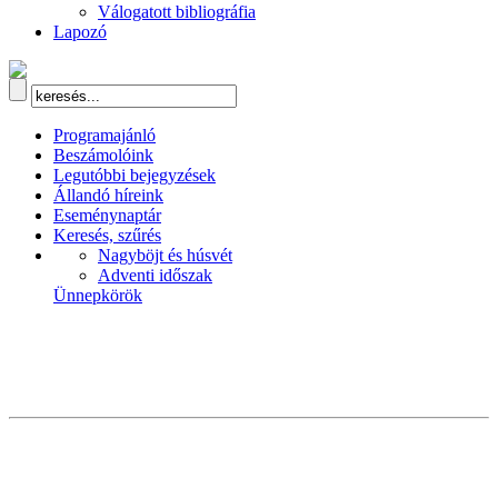
Válogatott bibliográfia
Lapozó
Programajánló
Beszámolóink
Legutóbbi bejegyzések
Állandó híreink
Eseménynaptár
Keresés, szűrés
Nagyböjt és húsvét
Adventi időszak
Ünnepkörök