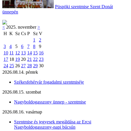
Püspöki szentmise Szent Donát
ünnepén
<
2025. november
>
H
K
Sz
Cs
P
Sz
V
1
2
3
4
5
6
7
8
9
10
11
12
13
14
15
16
17
18
19
20
21
22
23
24
25
26
27
28
29
30
2026.08.14. péntek
Székesfehérvár fogadalmi szentmiséje
2026.08.15. szombat
Nagyboldogasszony ünnep - szentmise
2026.08.16. vasárnap
Szentmise és jegyesek megáldása az Ercsi
Nagyboldogasszony-napi búcsún