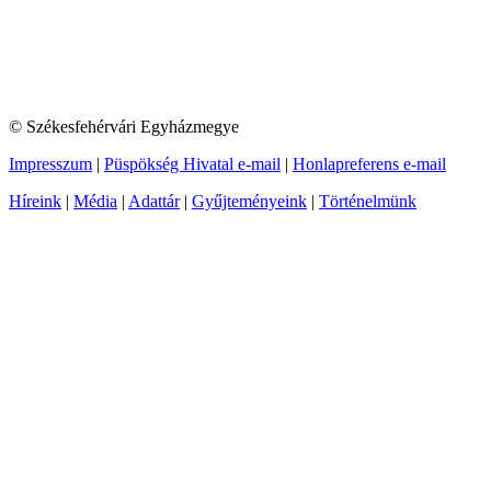
© Székesfehérvári Egyházmegye
Impresszum
|
Püspökség Hivatal e-mail
|
Honlapreferens e-mail
Híreink
|
Média
|
Adattár
|
Gyűjteményeink
|
Történelmünk