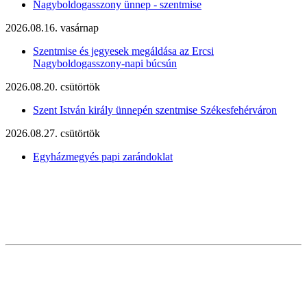
Nagyboldogasszony ünnep - szentmise
2026.08.16. vasárnap
Szentmise és jegyesek megáldása az Ercsi
Nagyboldogasszony-napi búcsún
2026.08.20. csütörtök
Szent István király ünnepén szentmise Székesfehérváron
2026.08.27. csütörtök
Egyházmegyés papi zarándoklat