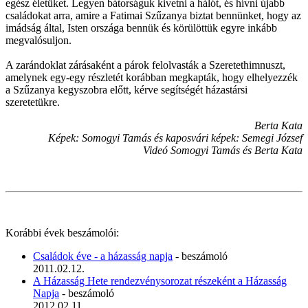
egész életüket. Legyen bátorságuk kivetni a hálót, és hívni újabb
családokat arra, amire a Fatimai Szűzanya biztat bennünket, hogy az
imádság által, Isten országa bennük és körülöttük egyre inkább
megvalósuljon.
A zarándoklat zárásaként a párok felolvasták a Szeretethimnuszt,
amelynek egy-egy részletét korábban megkapták, hogy elhelyezzék
a Szűzanya kegyszobra előtt, kérve segítségét házastársi
szeretetükre.
Berta Kata
Képek: Somogyi Tamás és kaposvári képek: Semegi József
Videó Somogyi Tamás és Berta Kata
Korábbi évek beszámolói:
Családok éve - a házasság napja
- beszámoló
2011.02.12.
A Házasság Hete rendezvénysorozat részeként a Házasság
Napja
- beszámoló
2012.02.11.