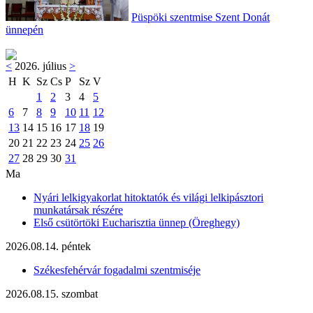
Püspöki szentmise Szent Donát
ünnepén
<
2026. július
>
H
K
Sz
Cs
P
Sz
V
1
2
3
4
5
6
7
8
9
10
11
12
13
14
15
16
17
18
19
20
21
22
23
24
25
26
27
28
29
30
31
Ma
Nyári lelkigyakorlat hitoktatók és világi lelkipásztori
munkatársak részére
Első csütörtöki Eucharisztia ünnep (Öreghegy)
2026.08.14. péntek
Székesfehérvár fogadalmi szentmiséje
2026.08.15. szombat