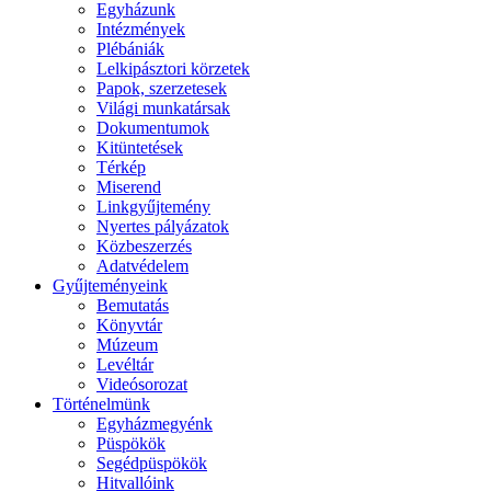
Egyházunk
Intézmények
Plébániák
Lelkipásztori körzetek
Papok, szerzetesek
Világi munkatársak
Dokumentumok
Kitüntetések
Térkép
Miserend
Linkgyűjtemény
Nyertes pályázatok
Közbeszerzés
Adatvédelem
Gyűjteményeink
Bemutatás
Könyvtár
Múzeum
Levéltár
Videósorozat
Történelmünk
Egyházmegyénk
Püspökök
Segédpüspökök
Hitvallóink