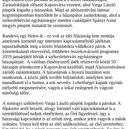
Zarándokútjuk először Kaposvárra vezetett, ahol Varga László
püspök fogadta a házasokat. Majd az alsószentiváni fatimai
kegytemplomban fejeződött be a házaspáros zarándoknap, ahol a
székesfehérvári egyházmegye minden családjáért Spányi Antal
megyés püspök mutatott be szentmisét.
Randevú egy életen át – ez volt az idei Házasság hete mottója,
amelynek üzenetét egy internetes kapcsolatmélyítő játékban
tapasztalhatták meg a közös feladatokra vállalkozó párok. A
Szeretetkaland elnevezésű, többhetes összekovácsoló programra
2019 januárjától hívták a székesfehérvári egyházmegye
házaspárjait. A valóban élményszerű játék résztvevői közül 50
házaspár jelentkezett a Kaposváron kezdődő, majd Alsószentivánon
záródó zarándoklatra. A házastársak a hosszú buszúton sem
unatkoztak, a közös játék tovább folytatódott, amelyben nem
maradhatott el a humor, a sok nevetés. Lehetőséget kaptak egymás
mélyebb megismerésére, vagyis a sokat emlegetett és vágyott
minőségi időre.
A somogyi székhelyen Varga László püspök fogadta a párokat. A
főpásztor arról beszélt, ahogy Istennel való kapcsolatunkat is a
szemlélődéssel tudjuk elmélyíteni, az Őrá figyeléssel, úgy a
házassági kapcsolatot is az erősíti meg, amikor jelen vagyok a másik
számára. Vissza kell térni az első találkozáshoz, az első szeretethez.