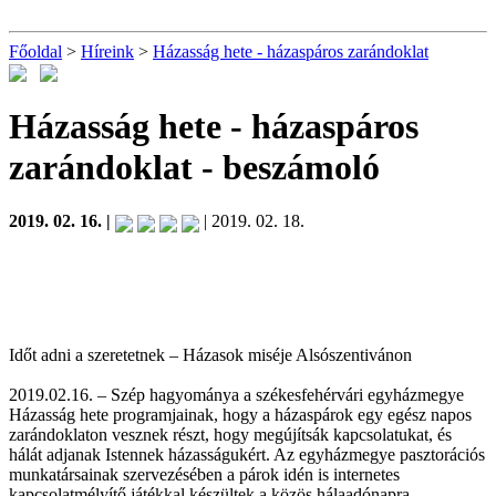
Főoldal
>
Híreink
>
Házasság hete - házaspáros zarándoklat
Házasság hete - házaspáros
zarándoklat
- beszámoló
2019. 02. 16. |
| 2019. 02. 18.
Időt adni a szeretetnek – Házasok miséje Alsószentivánon
2019.02.16. – Szép hagyománya a székesfehérvári egyházmegye
Házasság hete programjainak, hogy a házaspárok egy egész napos
zarándoklaton vesznek részt, hogy megújítsák kapcsolatukat, és
hálát adjanak Istennek házasságukért. Az egyházmegye pasztorációs
munkatársainak szervezésében a párok idén is internetes
kapcsolatmélyítő játékkal készültek a közös hálaadónapra.