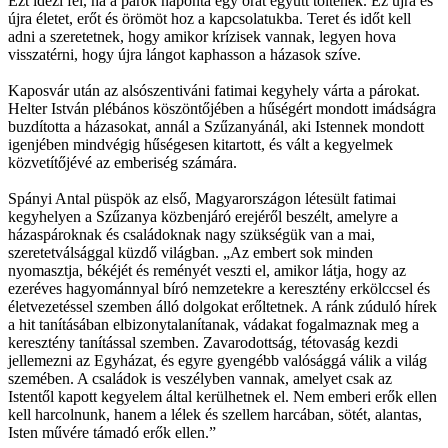
Ezt idézi fel, ha a párok naponta egy órát együtt töltenek. Ez újra és
újra életet, erőt és örömöt hoz a kapcsolatukba. Teret és időt kell
adni a szeretetnek, hogy amikor krízisek vannak, legyen hova
visszatérni, hogy újra lángot kaphasson a házasok szíve.
Kaposvár után az alsószentiváni fatimai kegyhely várta a párokat.
Helter István plébános köszöntőjében a hűségért mondott imádságra
buzdította a házasokat, annál a Szűzanyánál, aki Istennek mondott
igenjében mindvégig hűségesen kitartott, és vált a kegyelmek
közvetítőjévé az emberiség számára.
Spányi Antal püspök az első, Magyarországon létesült fatimai
kegyhelyen a Szűzanya közbenjáró erejéről beszélt, amelyre a
házaspároknak és családoknak nagy szükségük van a mai,
szeretetválsággal küzdő világban. „Az embert sok minden
nyomasztja, békéjét és reményét veszti el, amikor látja, hogy az
ezeréves hagyománnyal bíró nemzetekre a keresztény erkölccsel és
életvezetéssel szemben álló dolgokat erőltetnek. A ránk zúduló hírek
a hit tanításában elbizonytalanítanak, vádakat fogalmaznak meg a
keresztény tanítással szemben. Zavarodottság, tétovaság kezdi
jellemezni az Egyházat, és egyre gyengébb valósággá válik a világ
szemében. A családok is veszélyben vannak, amelyet csak az
Istentől kapott kegyelem által kerülhetnek el. Nem emberi erők ellen
kell harcolnunk, hanem a lélek és szellem harcában, sötét, alantas,
Isten művére támadó erők ellen.”