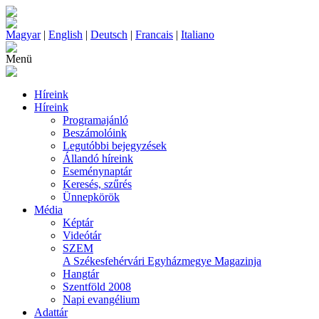
Magyar
|
English
|
Deutsch
|
Francais
|
Italiano
Menü
Híreink
Híreink
Programajánló
Beszámolóink
Legutóbbi bejegyzések
Állandó híreink
Eseménynaptár
Keresés, szűrés
Ünnepkörök
Média
Képtár
Videótár
SZEM
A Székesfehérvári Egyházmegye Magazinja
Hangtár
Szentföld 2008
Napi evangélium
Adattár