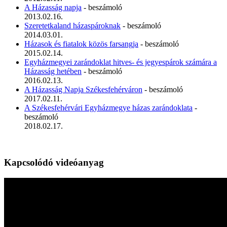
A Házasság napja
- beszámoló
2013.02.16.
Szeretetkaland házaspároknak
- beszámoló
2014.03.01.
Házasok és fiatalok közös farsangja
- beszámoló
2015.02.14.
Egyházmegyei zarándoklat hitves- és jegyespárok számára a
Házasság hetében
- beszámoló
2016.02.13.
A Házasság Napja Székesfehérváron
- beszámoló
2017.02.11.
A Székesfehérvári Egyházmegye házas zarándoklata
-
beszámoló
2018.02.17.
Kapcsolódó videóanyag