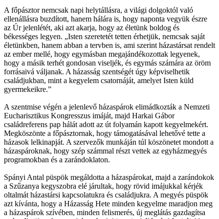
A főpásztor nemcsak napi helytállásra, a világi dolgoktól való
ellenállásra buzdított, hanem hálára is, hogy naponta vegyük észre
az Úr jelenlétét, aki azt akarja, hogy az életünk boldog és
békességes legyen. „Isten szeretetét tetten érhetjük, nemcsak saját
életünkben, hanem abban a tervben is, ami szerint házastársat rendelt
az ember mellé, hogy egymásban megajándékozottak legyenek,
hogy a másik terhét gondosan viseljék, és egymás számára az öröm
forrásaivá váljanak. A házasság szentségét úgy képviselhetik
családjukban, mint a kegyelem csatornáját, amelyet Isten küld
gyermekeikre.”
A szentmise végén a jelenlevő házaspárok elimádkozták a Nemzeti
Eucharisztikus Kongresszus imáját, majd Harkai Gábor
családreferens pap hálát adott az út folyamán kapott kegyelmekért.
Megköszönte a főpásztornak, hogy támogatásával lehetővé tette a
házasok lelkinapját. A szervezők munkáján túl köszönetet mondott a
házaspároknak, hogy szép számmal részt vettek az egyházmegyés
programokban és a zarándoklaton.
Spányi Antal püspök megáldotta a házaspárokat, majd a zarándokok
a Szűzanya kegyszobra elé járultak, hogy rövid imájukkal kérjék
oltalmát házastársi kapcsolatukra és családjukra. A megyés püspök
azt kívánta, hogy a Házasság Hete minden kegyelme maradjon meg
a házaspárok szívében, minden felismerés, új meglátás gazdagítsa