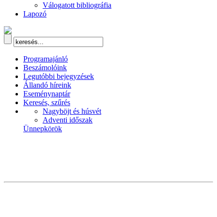
Válogatott bibliográfia
Lapozó
Programajánló
Beszámolóink
Legutóbbi bejegyzések
Állandó híreink
Eseménynaptár
Keresés, szűrés
Nagyböjt és húsvét
Adventi időszak
Ünnepkörök