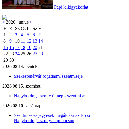
Papi lelkigyakorlat
<
2026. június
>
H
K
Sz
Cs
P
Sz
V
1
2
3
4
5
6
7
8
9
10
11
12
13
14
15
16
17
18
19
20
21
22
23
24
25
26
27
28
29
30
2026.08.14. péntek
Székesfehérvár fogadalmi szentmiséje
2026.08.15. szombat
Nagyboldogasszony ünnep - szentmise
2026.08.16. vasárnap
Szentmise és jegyesek megáldása az Ercsi
Nagyboldogasszony-napi búcsún