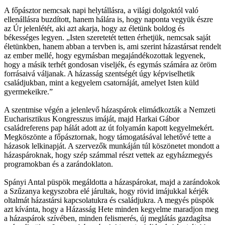
A főpásztor nemcsak napi helytállásra, a világi dolgoktól való
ellenállásra buzdított, hanem hálára is, hogy naponta vegyük észre
az Úr jelenlétét, aki azt akarja, hogy az életünk boldog és
békességes legyen. „Isten szeretetét tetten érhetjük, nemcsak saját
életünkben, hanem abban a tervben is, ami szerint házastársat rendelt
az ember mellé, hogy egymásban megajándékozottak legyenek,
hogy a másik terhét gondosan viseljék, és egymás számára az öröm
forrásaivá váljanak. A házasság szentségét úgy képviselhetik
családjukban, mint a kegyelem csatornáját, amelyet Isten küld
gyermekeikre.”
A szentmise végén a jelenlevő házaspárok elimádkozták a Nemzeti
Eucharisztikus Kongresszus imáját, majd Harkai Gábor
családreferens pap hálát adott az út folyamán kapott kegyelmekért.
Megköszönte a főpásztornak, hogy támogatásával lehetővé tette a
házasok lelkinapját. A szervezők munkáján túl köszönetet mondott a
házaspároknak, hogy szép számmal részt vettek az egyházmegyés
programokban és a zarándoklaton.
Spányi Antal püspök megáldotta a házaspárokat, majd a zarándokok
a Szűzanya kegyszobra elé járultak, hogy rövid imájukkal kérjék
oltalmát házastársi kapcsolatukra és családjukra. A megyés püspök
azt kívánta, hogy a Házasság Hete minden kegyelme maradjon meg
a házaspárok szívében, minden felismerés, új meglátás gazdagítsa