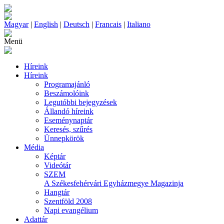
Magyar
|
English
|
Deutsch
|
Francais
|
Italiano
Menü
Híreink
Híreink
Programajánló
Beszámolóink
Legutóbbi bejegyzések
Állandó híreink
Eseménynaptár
Keresés, szűrés
Ünnepkörök
Média
Képtár
Videótár
SZEM
A Székesfehérvári Egyházmegye Magazinja
Hangtár
Szentföld 2008
Napi evangélium
Adattár