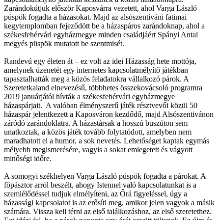
Zarándokútjuk először Kaposvárra vezetett, ahol Varga László
püspök fogadta a házasokat. Majd az alsószentiváni fatimai
kegytemplomban fejeződött be a házaspáros zarándoknap, ahol a
székesfehérvári egyházmegye minden családjáért Spányi Antal
megyés püspök mutatott be szentmisét.
Randevú egy életen át – ez volt az idei Házasság hete mottója,
amelynek üzenetét egy internetes kapcsolatmélyítő játékban
tapasztalhatták meg a közös feladatokra vállalkozó párok. A
Szeretetkaland elnevezésű, többhetes összekovácsoló programra
2019 januárjától hívták a székesfehérvári egyházmegye
házaspárjait. A valóban élményszerű játék résztvevői közül 50
házaspár jelentkezett a Kaposváron kezdődő, majd Alsószentivánon
záródó zarándoklatra. A házastársak a hosszú buszúton sem
unatkoztak, a közös játék tovább folytatódott, amelyben nem
maradhatott el a humor, a sok nevetés. Lehetőséget kaptak egymás
mélyebb megismerésére, vagyis a sokat emlegetett és vágyott
minőségi időre.
A somogyi székhelyen Varga László püspök fogadta a párokat. A
főpásztor arról beszélt, ahogy Istennel való kapcsolatunkat is a
szemlélődéssel tudjuk elmélyíteni, az Őrá figyeléssel, úgy a
házassági kapcsolatot is az erősíti meg, amikor jelen vagyok a másik
számára. Vissza kell térni az első találkozáshoz, az első szeretethez.