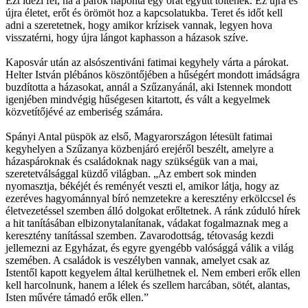
Ezt idézi fel, ha a párok naponta egy órát együtt töltenek. Ez újra és
újra életet, erőt és örömöt hoz a kapcsolatukba. Teret és időt kell
adni a szeretetnek, hogy amikor krízisek vannak, legyen hova
visszatérni, hogy újra lángot kaphasson a házasok szíve.
Kaposvár után az alsószentiváni fatimai kegyhely várta a párokat.
Helter István plébános köszöntőjében a hűségért mondott imádságra
buzdította a házasokat, annál a Szűzanyánál, aki Istennek mondott
igenjében mindvégig hűségesen kitartott, és vált a kegyelmek
közvetítőjévé az emberiség számára.
Spányi Antal püspök az első, Magyarországon létesült fatimai
kegyhelyen a Szűzanya közbenjáró erejéről beszélt, amelyre a
házaspároknak és családoknak nagy szükségük van a mai,
szeretetválsággal küzdő világban. „Az embert sok minden
nyomasztja, békéjét és reményét veszti el, amikor látja, hogy az
ezeréves hagyománnyal bíró nemzetekre a keresztény erkölccsel és
életvezetéssel szemben álló dolgokat erőltetnek. A ránk zúduló hírek
a hit tanításában elbizonytalanítanak, vádakat fogalmaznak meg a
keresztény tanítással szemben. Zavarodottság, tétovaság kezdi
jellemezni az Egyházat, és egyre gyengébb valósággá válik a világ
szemében. A családok is veszélyben vannak, amelyet csak az
Istentől kapott kegyelem által kerülhetnek el. Nem emberi erők ellen
kell harcolnunk, hanem a lélek és szellem harcában, sötét, alantas,
Isten művére támadó erők ellen.”