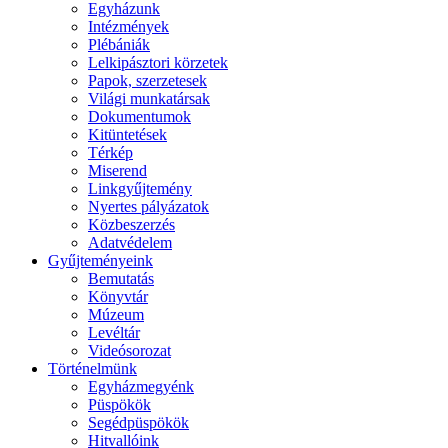
Egyházunk
Intézmények
Plébániák
Lelkipásztori körzetek
Papok, szerzetesek
Világi munkatársak
Dokumentumok
Kitüntetések
Térkép
Miserend
Linkgyűjtemény
Nyertes pályázatok
Közbeszerzés
Adatvédelem
Gyűjteményeink
Bemutatás
Könyvtár
Múzeum
Levéltár
Videósorozat
Történelmünk
Egyházmegyénk
Püspökök
Segédpüspökök
Hitvallóink