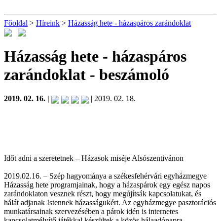
Főoldal
>
Híreink
>
Házasság hete - házaspáros zarándoklat
Házasság hete - házaspáros
zarándoklat
- beszámoló
2019. 02. 16. |
| 2019. 02. 18.
Időt adni a szeretetnek – Házasok miséje Alsószentivánon
2019.02.16. – Szép hagyománya a székesfehérvári egyházmegye
Házasság hete programjainak, hogy a házaspárok egy egész napos
zarándoklaton vesznek részt, hogy megújítsák kapcsolatukat, és
hálát adjanak Istennek házasságukért. Az egyházmegye pasztorációs
munkatársainak szervezésében a párok idén is internetes
kapcsolatmélyítő játékkal készültek a közös hálaadónapra.