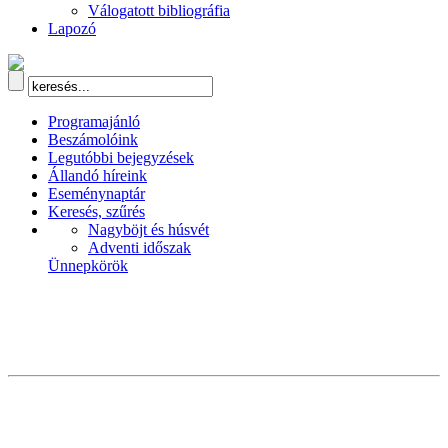
Válogatott bibliográfia
Lapozó
Programajánló
Beszámolóink
Legutóbbi bejegyzések
Állandó híreink
Eseménynaptár
Keresés, szűrés
Nagyböjt és húsvét
Adventi időszak
Ünnepkörök