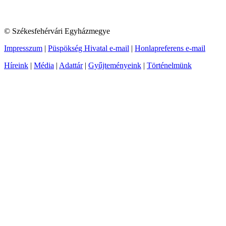
© Székesfehérvári Egyházmegye
Impresszum
|
Püspökség Hivatal e-mail
|
Honlapreferens e-mail
Híreink
|
Média
|
Adattár
|
Gyűjteményeink
|
Történelmünk