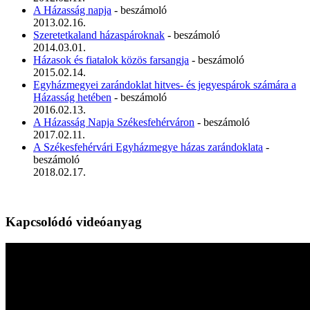
A Házasság napja
- beszámoló
2013.02.16.
Szeretetkaland házaspároknak
- beszámoló
2014.03.01.
Házasok és fiatalok közös farsangja
- beszámoló
2015.02.14.
Egyházmegyei zarándoklat hitves- és jegyespárok számára a
Házasság hetében
- beszámoló
2016.02.13.
A Házasság Napja Székesfehérváron
- beszámoló
2017.02.11.
A Székesfehérvári Egyházmegye házas zarándoklata
-
beszámoló
2018.02.17.
Kapcsolódó videóanyag