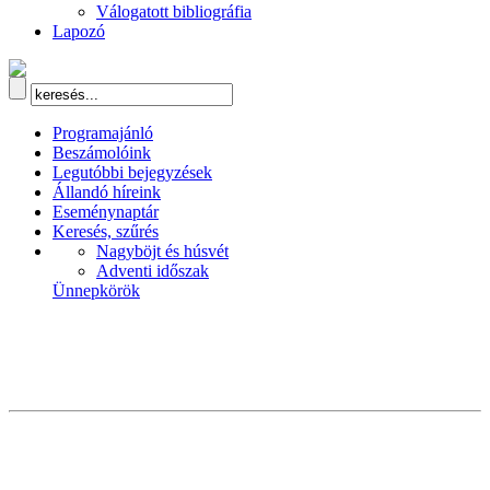
Válogatott bibliográfia
Lapozó
Programajánló
Beszámolóink
Legutóbbi bejegyzések
Állandó híreink
Eseménynaptár
Keresés, szűrés
Nagyböjt és húsvét
Adventi időszak
Ünnepkörök