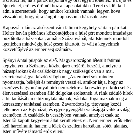
Ezt idézi fel, ha a párok naponta egy órát együtt töltenek. Ez újra és
újra életet, erőt és örömöt hoz a kapcsolatukba. Teret és időt kell
adni a szeretetnek, hogy amikor krízisek vannak, legyen hova
visszatérni, hogy újra lángot kaphasson a házasok szíve.
Kaposvár után az alsószentiváni fatimai kegyhely várta a párokat.
Helter István plébános köszöntőjében a hűségért mondott imádságra
buzdította a házasokat, annál a Szűzanyánál, aki Istennek mondott
igenjében mindvégig hűségesen kitartott, és vált a kegyelmek
közvetítőjévé az emberiség számára.
Spányi Antal püspök az első, Magyarországon létesült fatimai
kegyhelyen a Szűzanya közbenjáró erejéről beszélt, amelyre a
házaspároknak és családoknak nagy szükségük van a mai,
szeretetválsággal küzdő világban. „Az embert sok minden
nyomasztja, békéjét és reményét veszti el, amikor látja, hogy az
ezeréves hagyománnyal bíró nemzetekre a keresztény erkölccsel és
életvezetéssel szemben álló dolgokat erőltetnek. A ránk zúduló hírek
a hit tanításában elbizonytalanítanak, vádakat fogalmaznak meg a
keresztény tanítással szemben. Zavarodottság, tétovaság kezdi
jellemezni az Egyházat, és egyre gyengébb valósággá válik a világ
szemében. A családok is veszélyben vannak, amelyet csak az
Istentől kapott kegyelem által kerülhetnek el. Nem emberi erők ellen
kell harcolnunk, hanem a lélek és szellem harcában, sötét, alantas,
Isten művére támadó erők ellen.”