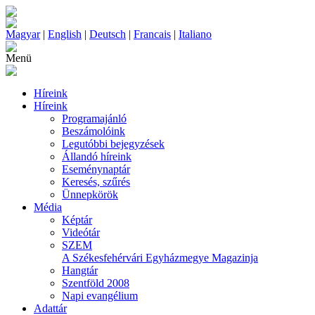
Magyar
|
English
|
Deutsch
|
Francais
|
Italiano
Menü
Híreink
Híreink
Programajánló
Beszámolóink
Legutóbbi bejegyzések
Állandó híreink
Eseménynaptár
Keresés, szűrés
Ünnepkörök
Média
Képtár
Videótár
SZEM
A Székesfehérvári Egyházmegye Magazinja
Hangtár
Szentföld 2008
Napi evangélium
Adattár