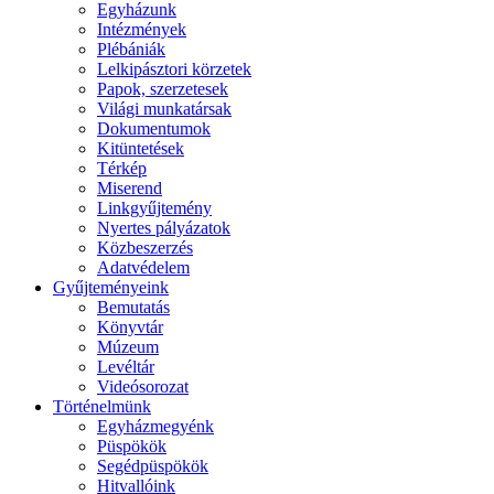
Egyházunk
Intézmények
Plébániák
Lelkipásztori körzetek
Papok, szerzetesek
Világi munkatársak
Dokumentumok
Kitüntetések
Térkép
Miserend
Linkgyűjtemény
Nyertes pályázatok
Közbeszerzés
Adatvédelem
Gyűjteményeink
Bemutatás
Könyvtár
Múzeum
Levéltár
Videósorozat
Történelmünk
Egyházmegyénk
Püspökök
Segédpüspökök
Hitvallóink