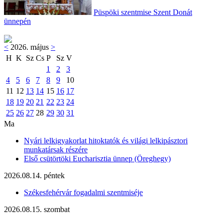
Püspöki szentmise Szent Donát
ünnepén
<
2026. május
>
H
K
Sz
Cs
P
Sz
V
1
2
3
4
5
6
7
8
9
10
11
12
13
14
15
16
17
18
19
20
21
22
23
24
25
26
27
28
29
30
31
Ma
Nyári lelkigyakorlat hitoktatók és világi lelkipásztori
munkatársak részére
Első csütörtöki Eucharisztia ünnep (Öreghegy)
2026.08.14. péntek
Székesfehérvár fogadalmi szentmiséje
2026.08.15. szombat