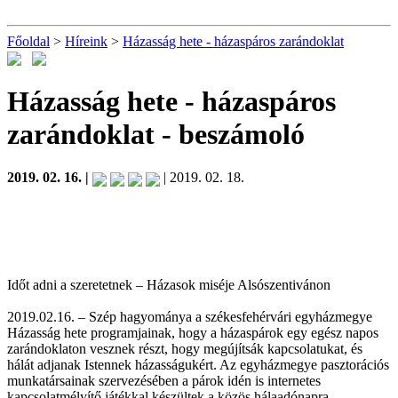
Főoldal
>
Híreink
>
Házasság hete - házaspáros zarándoklat
Házasság hete - házaspáros
zarándoklat
- beszámoló
2019. 02. 16. |
| 2019. 02. 18.
Időt adni a szeretetnek – Házasok miséje Alsószentivánon
2019.02.16. – Szép hagyománya a székesfehérvári egyházmegye
Házasság hete programjainak, hogy a házaspárok egy egész napos
zarándoklaton vesznek részt, hogy megújítsák kapcsolatukat, és
hálát adjanak Istennek házasságukért. Az egyházmegye pasztorációs
munkatársainak szervezésében a párok idén is internetes
kapcsolatmélyítő játékkal készültek a közös hálaadónapra.