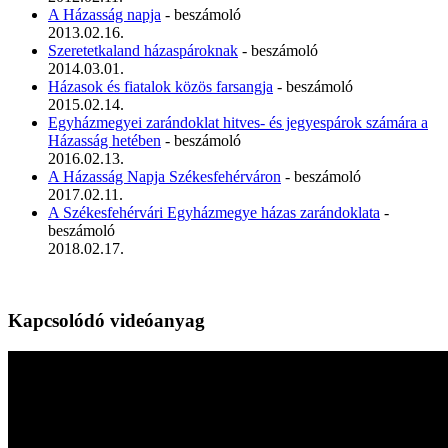
A Házasság napja
- beszámoló
2013.02.16.
Szeretetkaland házaspároknak
- beszámoló
2014.03.01.
Házasok és fiatalok közös farsangja
- beszámoló
2015.02.14.
Egyházmegyei zarándoklat hitves- és jegyespárok számára a
Házasság hetében
- beszámoló
2016.02.13.
A Házasság Napja Székesfehérváron
- beszámoló
2017.02.11.
A Székesfehérvári Egyházmegye házas zarándoklata
-
beszámoló
2018.02.17.
Kapcsolódó videóanyag