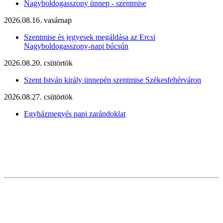
Nagyboldogasszony ünnep - szentmise
2026.08.16. vasárnap
Szentmise és jegyesek megáldása az Ercsi
Nagyboldogasszony-napi búcsún
2026.08.20. csütörtök
Szent István király ünnepén szentmise Székesfehérváron
2026.08.27. csütörtök
Egyházmegyés papi zarándoklat