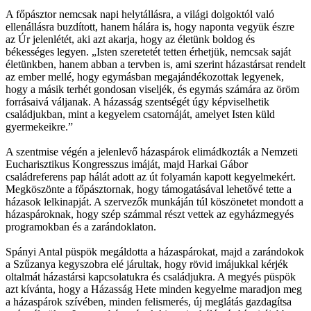
A főpásztor nemcsak napi helytállásra, a világi dolgoktól való
ellenállásra buzdított, hanem hálára is, hogy naponta vegyük észre
az Úr jelenlétét, aki azt akarja, hogy az életünk boldog és
békességes legyen. „Isten szeretetét tetten érhetjük, nemcsak saját
életünkben, hanem abban a tervben is, ami szerint házastársat rendelt
az ember mellé, hogy egymásban megajándékozottak legyenek,
hogy a másik terhét gondosan viseljék, és egymás számára az öröm
forrásaivá váljanak. A házasság szentségét úgy képviselhetik
családjukban, mint a kegyelem csatornáját, amelyet Isten küld
gyermekeikre.”
A szentmise végén a jelenlevő házaspárok elimádkozták a Nemzeti
Eucharisztikus Kongresszus imáját, majd Harkai Gábor
családreferens pap hálát adott az út folyamán kapott kegyelmekért.
Megköszönte a főpásztornak, hogy támogatásával lehetővé tette a
házasok lelkinapját. A szervezők munkáján túl köszönetet mondott a
házaspároknak, hogy szép számmal részt vettek az egyházmegyés
programokban és a zarándoklaton.
Spányi Antal püspök megáldotta a házaspárokat, majd a zarándokok
a Szűzanya kegyszobra elé járultak, hogy rövid imájukkal kérjék
oltalmát házastársi kapcsolatukra és családjukra. A megyés püspök
azt kívánta, hogy a Házasság Hete minden kegyelme maradjon meg
a házaspárok szívében, minden felismerés, új meglátás gazdagítsa