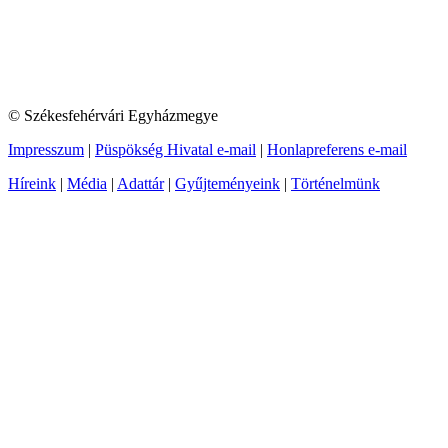
© Székesfehérvári Egyházmegye
Impresszum
|
Püspökség Hivatal e-mail
|
Honlapreferens e-mail
Híreink
|
Média
|
Adattár
|
Gyűjteményeink
|
Történelmünk