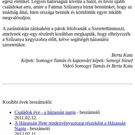
egész életüket. Legyen bátorságuk kivetni a hálót, és hívni újabb
családokat arra, amire a Fatimai Szűzanya biztat bennünket, hogy az
imádság által, Isten országa bennük és körülöttük egyre inkább
megvalósuljon.
A zarándoklat zárásaként a párok felolvasták a Szeretethimnuszt,
amelynek egy-egy részletét korábban megkapták, hogy elhelyezzék
a Szűzanya kegyszobra előtt, kérve segítségét házastársi
szeretetükre.
Berta Kata
Képek: Somogyi Tamás és kaposvári képek: Semegi József
Videó Somogyi Tamás és Berta Kata
Korábbi évek beszámolói:
Családok éve - a házasság napja
- beszámoló
2011.02.12.
A Házasság Hete rendezvénysorozat részeként a Házasság
Napja
- beszámoló
2012.02.11.