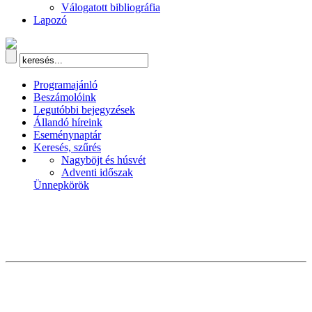
Válogatott bibliográfia
Lapozó
Programajánló
Beszámolóink
Legutóbbi bejegyzések
Állandó híreink
Eseménynaptár
Keresés, szűrés
Nagyböjt és húsvét
Adventi időszak
Ünnepkörök