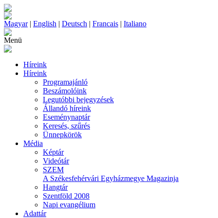
Magyar
|
English
|
Deutsch
|
Francais
|
Italiano
Menü
Híreink
Híreink
Programajánló
Beszámolóink
Legutóbbi bejegyzések
Állandó híreink
Eseménynaptár
Keresés, szűrés
Ünnepkörök
Média
Képtár
Videótár
SZEM
A Székesfehérvári Egyházmegye Magazinja
Hangtár
Szentföld 2008
Napi evangélium
Adattár