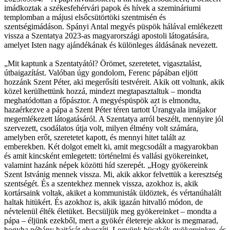
imádkoztak a székesfehérvári papok és hívek a szemináriumi
templomban a májusi elsőcsütörtöki szentmisén és
szentségimádáson. Spányi Antal megyés püspök hálával emlékezett
vissza a Szentatya 2023-as magyarországi apostoli látogatására,
amelyet Isten nagy ajándékának és különleges áldásának nevezett.
„Mit kaptunk a Szentatyától? Örömet, szeretetet, vigasztalást,
útbaigazítást. Valóban úgy gondolom, Ferenc pápában eljött
hozzánk Szent Péter, aki megerősíti testvéreit. Akik ott voltunk, akik
közel kerülhettünk hozzá, mindezt megtapasztaltuk – mondta
meghatódottan a főpásztor. A megyéspüspök azt is elmondta,
hazaérkezve a pápa a Szent Péter téren tartott Úrangyala imájakor
megemlékezett látogatásáról. A Szentatya arról beszélt, mennyire jól
szervezett, csodálatos útja volt, milyen élmény volt számára,
amelyben erőt, szeretetet kapott, és mennyi hitet talált az
emberekben. Két dolgot emelt ki, amit megcsodált a magyarokban
és amit kincsként emlegetett: történelmi és vallási gyökereinket,
valamint hazánk népek közötti híd szerepét. „Hogy gyökereink
Szent Istvánig mennek vissza. Mi, akik akkor felvettük a keresztség
szentségét. És a szentekhez mennek vissza, azokhoz is, akik
kortársaink voltak, akiket a kommunisták üldöztek, és vértanúhalált
haltak hitükért. És azokhoz is, akik igazán hitvalló módon, de
névtelenül élték életüket. Becsüljük meg gyökereinket – mondta a
pápa – éljünk ezekből, mert a gyökér életereje akkor is megmarad,
hogyha néhány hajtását elveszíti. Legyünk büszkék gyökereinkre, és