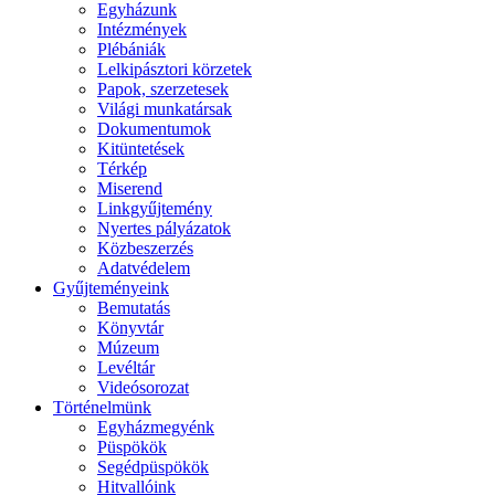
Egyházunk
Intézmények
Plébániák
Lelkipásztori körzetek
Papok, szerzetesek
Világi munkatársak
Dokumentumok
Kitüntetések
Térkép
Miserend
Linkgyűjtemény
Nyertes pályázatok
Közbeszerzés
Adatvédelem
Gyűjteményeink
Bemutatás
Könyvtár
Múzeum
Levéltár
Videósorozat
Történelmünk
Egyházmegyénk
Püspökök
Segédpüspökök
Hitvallóink