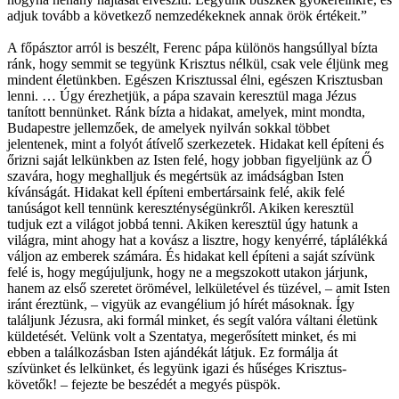
adjuk tovább a következő nemzedékeknek annak örök értékeit.”
A főpásztor arról is beszélt, Ferenc pápa különös hangsúllyal bízta
ránk, hogy semmit se tegyünk Krisztus nélkül, csak vele éljünk meg
mindent életünkben. Egészen Krisztussal élni, egészen Krisztusban
lenni. … Úgy érezhetjük, a pápa szavain keresztül maga Jézus
tanított bennünket. Ránk bízta a hidakat, amelyek, mint mondta,
Budapestre jellemzőek, de amelyek nyilván sokkal többet
jelentenek, mint a folyót átívelő szerkezetek. Hidakat kell építeni és
őrizni saját lelkünkben az Isten felé, hogy jobban figyeljünk az Ő
szavára, hogy meghalljuk és megértsük az imádságban Isten
kívánságát. Hidakat kell építeni embertársaink felé, akik felé
tanúságot kell tennünk kereszténységünkről. Akiken keresztül
tudjuk ezt a világot jobbá tenni. Akiken keresztül úgy hatunk a
világra, mint ahogy hat a kovász a lisztre, hogy kenyérré, táplálékká
váljon az emberek számára. És hidakat kell építeni a saját szívünk
felé is, hogy megújuljunk, hogy ne a megszokott utakon járjunk,
hanem az első szeretet örömével, lelkületével és tüzével, – amit Isten
iránt éreztünk, – vigyük az evangélium jó hírét másoknak. Így
találjunk Jézusra, aki formál minket, és segít valóra váltani életünk
küldetését. Velünk volt a Szentatya, megerősített minket, és mi
ebben a találkozásban Isten ajándékát látjuk. Ez formálja át
szívünket és lelkünket, és legyünk igazi és hűséges Krisztus-
követők! – fejezte be beszédét a megyés püspök.