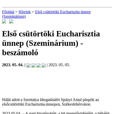
Főoldal
>
Híreink
>
Első csütörtöki Eucharisztia ünnep
(Szeminárium)
Első csütörtöki Eucharisztia
ünnep (Szeminárium)
-
beszámoló
2023. 05. 04. |
| 2023. 05. 05.
Hálát adott a Szentatya látogatásáért Spányi Antal püspök az
elsőcsütörtöki Eucharisztia-ünnepen, Székesfehérváron
2023.05.04. – A papi hivatásokért, a hit megerősödéséért, a békéért