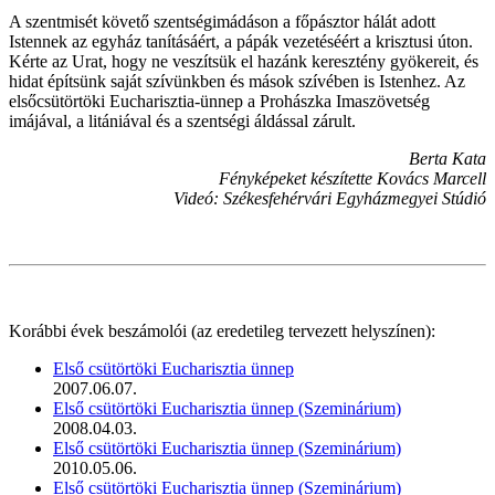
A szentmisét követő szentségimádáson a főpásztor hálát adott
Istennek az egyház tanításáért, a pápák vezetéséért a krisztusi úton.
Kérte az Urat, hogy ne veszítsük el hazánk keresztény gyökereit, és
hidat építsünk saját szívünkben és mások szívében is Istenhez. Az
elsőcsütörtöki Eucharisztia-ünnep a Prohászka Imaszövetség
imájával, a litániával és a szentségi áldással zárult.
Berta Kata
Fényképeket készítette Kovács Marcell
Videó: Székesfehérvári Egyházmegyei Stúdió
Korábbi évek beszámolói (az eredetileg tervezett helyszínen):
Első csütörtöki Eucharisztia ünnep
2007.06.07.
Első csütörtöki Eucharisztia ünnep (Szeminárium)
2008.04.03.
Első csütörtöki Eucharisztia ünnep (Szeminárium)
2010.05.06.
Első csütörtöki Eucharisztia ünnep (Szeminárium)