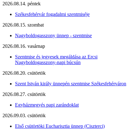
2026.08.14. péntek
Székesfehérvár fogadalmi szentmiséje
2026.08.15. szombat
Nagyboldogasszony ünnep - szentmise
2026.08.16. vasárnap
Szentmise és jegyesek megáldása az Ercsi
Nagyboldogasszony-napi búcsún
2026.08.20. csütörtök
Szent István király ünnepén szentmise Székesfehérváron
2026.08.27. csütörtök
Egyházmegyés papi zarándoklat
2026.09.03. csütörtök
Első csütörtöki Eucharisztia ünnep (Ciszterci)