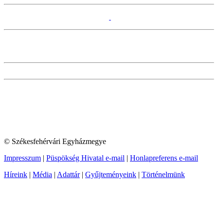
© Székesfehérvári Egyházmegye
Impresszum
|
Püspökség Hivatal e-mail
|
Honlapreferens e-mail
Híreink
|
Média
|
Adattár
|
Gyűjteményeink
|
Történelmünk