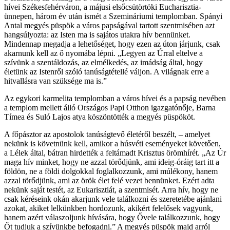
hívei Székesfehérváron, a májusi elsőcsütörtöki Eucharisztia-
ünnepen, három év után ismét a Szemináriumi templomban. Spányi
Antal megyés püspök a város papságával tartott szentmisében azt
hangsúlyozta: az Isten ma is sajátos utakra hív bennünket.
Mindennap megadja a lehetőséget, hogy ezen az úton járjunk, csak
akarnunk kell az ő nyomába lépni. „Legyen az Úrral eltelve a
szívünk a szentáldozás, az elmélkedés, az imádság által, hogy
életünk az Istenről szóló tanúságtétellé váljon. A világnak erre a
hitvallásra van szüksége ma is.”
Az egykori karmelita templomban a város hívei és a papság nevében
a templom mellett álló Országos Papi Otthon igazgatónője, Barna
Tímea és Suló Lajos atya köszöntötték a megyés püspököt.
A főpásztor az apostolok tanúságtevő életéről beszélt, – amelyet
nekünk is követnünk kell, amikor a húsvéti eseményeket követően,
a Lélek által, bátran hirdették a feltámadt Krisztus örömhírét. „Az Úr
maga hív minket, hogy ne azzal törődjünk, ami ideig-óráig tart itt a
földön, ne a földi dolgokkal foglalkozzunk, ami múlékony, hanem
azzal törődjünk, ami az örök élet felé vezet bennünket. Ezért adta
nekünk saját testét, az Eukarisztiát, a szentmisét. Arra hív, hogy ne
csak kéréseink okán akarjunk vele találkozni és szeretetébe ajánlani
azokat, akiket lelkünkben hordozunk, akikért felelősek vagyunk,
hanem azért válaszoljunk hívására, hogy Ővele találkozzunk, hogy
Őt tudjuk a szívünkbe befogadni.” A megyés püspök majd arról