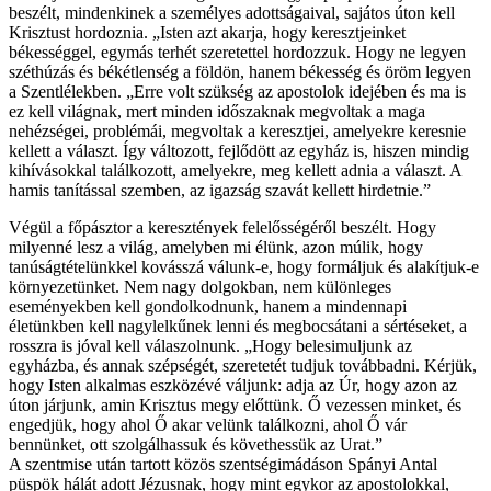
beszélt, mindenkinek a személyes adottságaival, sajátos úton kell
Krisztust hordoznia. „Isten azt akarja, hogy keresztjeinket
békességgel, egymás terhét szeretettel hordozzuk. Hogy ne legyen
széthúzás és békétlenség a földön, hanem békesség és öröm legyen
a Szentlélekben. „Erre volt szükség az apostolok idejében és ma is
ez kell világnak, mert minden időszaknak megvoltak a maga
nehézségei, problémái, megvoltak a keresztjei, amelyekre keresnie
kellett a választ. Így változott, fejlődött az egyház is, hiszen mindig
kihívásokkal találkozott, amelyekre, meg kellett adnia a választ. A
hamis tanítással szemben, az igazság szavát kellett hirdetnie.”
Végül a főpásztor a keresztények felelősségéről beszélt. Hogy
milyenné lesz a világ, amelyben mi élünk, azon múlik, hogy
tanúságtételünkkel kovásszá válunk-e, hogy formáljuk és alakítjuk-e
környezetünket. Nem nagy dolgokban, nem különleges
eseményekben kell gondolkodnunk, hanem a mindennapi
életünkben kell nagylelkűnek lenni és megbocsátani a sértéseket, a
rosszra is jóval kell válaszolnunk. „Hogy belesimuljunk az
egyházba, és annak szépségét, szeretetét tudjuk továbbadni. Kérjük,
hogy Isten alkalmas eszközévé váljunk: adja az Úr, hogy azon az
úton járjunk, amin Krisztus megy előttünk. Ő vezessen minket, és
engedjük, hogy ahol Ő akar velünk találkozni, ahol Ő vár
bennünket, ott szolgálhassuk és követhessük az Urat.”
A szentmise után tartott közös szentségimádáson Spányi Antal
püspök hálát adott Jézusnak, hogy mint egykor az apostolokkal,