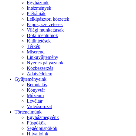
Egyházunk
Intézmények
Plébániák
Lelkipásztori körzetek
Papok, szerzetesek
Világi munkatársak
Dokumentumok
Kitüntetések
Térkép
Miserend
Linkgyűjtemény
Nyertes pályázatok
Közbeszerzés
Adatvédelem
Gyűjteményeink
Bemutatás
Könyvtár
Múzeum
Levéltár
Videósorozat
Történelmünk
Egyházmegyénk
Püspökök
Segédpüspökök
Hitvallóink