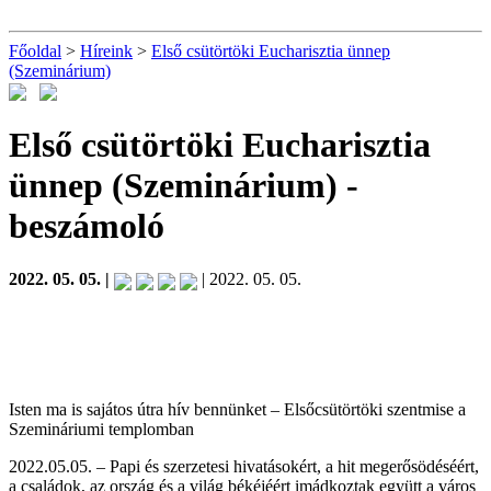
Főoldal
>
Híreink
>
Első csütörtöki Eucharisztia ünnep
(Szeminárium)
Első csütörtöki Eucharisztia
ünnep (Szeminárium)
-
beszámoló
2022. 05. 05. |
| 2022. 05. 05.
Isten ma is sajátos útra hív bennünket – Elsőcsütörtöki szentmise a
Szemináriumi templomban
2022.05.05. – Papi és szerzetesi hivatásokért, a hit megerősödéséért,
a családok, az ország és a világ békéjéért imádkoztak együtt a város