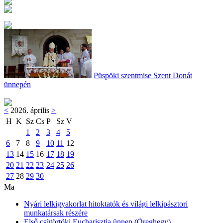
Püspöki szentmise Szent Donát
ünnepén
<
2026. április
>
H
K
Sz
Cs
P
Sz
V
1
2
3
4
5
6
7
8
9
10
11
12
13
14
15
16
17
18
19
20
21
22
23
24
25
26
27
28
29
30
Ma
Nyári lelkigyakorlat hitoktatók és világi lelkipásztori
munkatársak részére
Első csütörtöki Eucharisztia ünnep (Öreghegy)