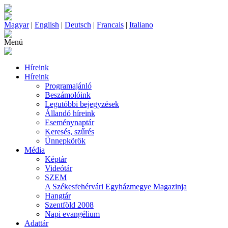
Magyar
|
English
|
Deutsch
|
Francais
|
Italiano
Menü
Híreink
Híreink
Programajánló
Beszámolóink
Legutóbbi bejegyzések
Állandó híreink
Eseménynaptár
Keresés, szűrés
Ünnepkörök
Média
Képtár
Videótár
SZEM
A Székesfehérvári Egyházmegye Magazinja
Hangtár
Szentföld 2008
Napi evangélium
Adattár