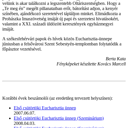
velünk is akar találkozni a legszentebb Oltáriszentségben. Hogy a
„Te meg én” megélt pillanataiban erőt, bátorítást adjon, a kenyér
színében, ajándékozó szeretetével tápláljon minket. Elimádkozta a
Prohászka Imaszövetség imáját új papi és szerzetesi hivatásokért,
valamint a XXI. századi üldözött keresztények egyházmegyei
imáját.
A székesfehérvári papok és hívek közös Eucharisztia-ünnepe
júniusban a felsővárosi Szent Sebestyén-templomban folytatódik a
főpásztor vezetésével.
Berta Kata
Fényképeket készítette Kovács Marcell
Korábbi évek beszámolói (az eredetileg tervezett helyszínen):
Első csütörtöki Eucharisztia ünnep
2007.06.07.
Első csütörtöki Eucharisztia ünnep (Szeminárium)
2008.04.03.