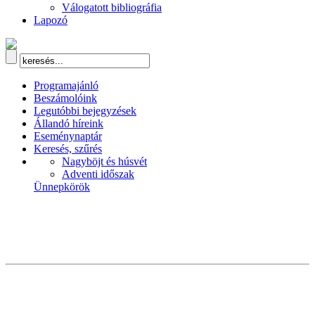
Válogatott bibliográfia
Lapozó
Programajánló
Beszámolóink
Legutóbbi bejegyzések
Állandó híreink
Eseménynaptár
Keresés, szűrés
Nagyböjt és húsvét
Adventi időszak
Ünnepkörök