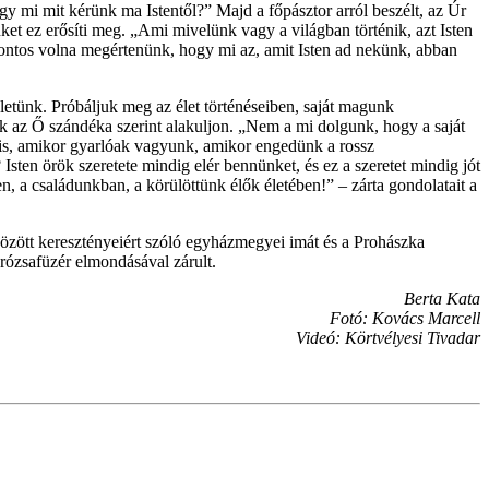
gy mi mit kérünk ma Istentől?” Majd a főpásztor arról beszélt, az Úr
et ez erősíti meg. „Ami mivelünk vagy a világban történik, azt Isten
 Fontos volna megértenünk, hogy mi az, amit Isten ad nekünk, abban
életünk. Próbáljuk meg az élet történéseiben, saját magunk
az Ő szándéka szerint alakuljon. „Nem a mi dolgunk, hogy a saját
r is, amikor gyarlóak vagyunk, amikor engedünk a rossz
sten örök szeretete mindig elér bennünket, és ez a szeretet mindig jót
n, a családunkban, a körülöttünk élők életében!” – zárta gondolatait a
özött keresztényeiért szóló egyházmegyei imát és a Prohászka
 rózsafüzér elmondásával zárult.
Berta Kata
Fotó: Kovács Marcell
Videó: Körtvélyesi Tivadar