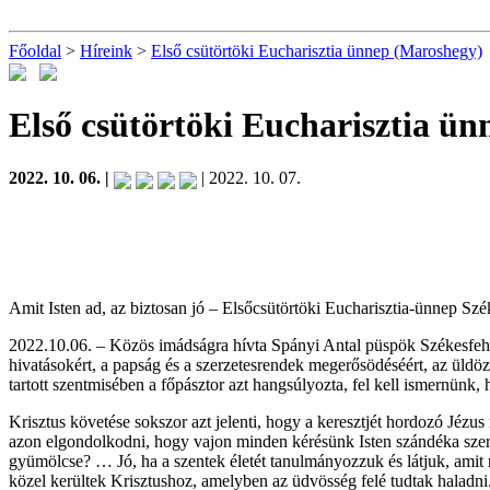
Főoldal
>
Híreink
>
Első csütörtöki Eucharisztia ünnep (Maroshegy)
Első csütörtöki Eucharisztia ü
2022. 10. 06. |
| 2022. 10. 07.
Amit Isten ad, az biztosan jó – Elsőcsütörtöki Eucharisztia-ünnep Sz
2022.10.06. – Közös imádságra hívta Spányi Antal püspök Székesfehérv
hivatásokért, a papság és a szerzetesrendek megerősödéséért, az üldö
tartott szentmisében a főpásztor azt hangsúlyozta, fel kell ismernünk,
Krisztus követése sokszor azt jelenti, hogy a keresztjét hordozó Jéz
azon elgondolkodni, hogy vajon minden kérésünk Isten szándéka szeri
gyümölcse? … Jó, ha a szentek életét tanulmányozzuk és látjuk, amit na
közel kerültek Krisztushoz, amelyben az üdvösség felé tudtak haladn