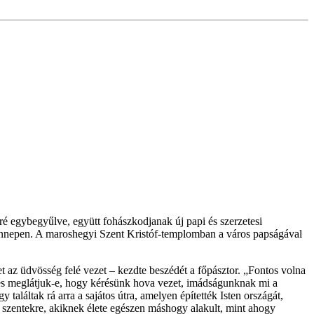
ré egybegyűlve, együtt fohászkodjanak új papi és szerzetesi
ia-ünnepen. A maroshegyi Szent Kristóf-templomban a város papságával
 az üdvösség felé vezet – kezdte beszédét a főpásztor. „Fontos volna
 és meglátjuk-e, hogy kérésünk hova vezet, imádságunknak mi a
találtak rá arra a sajátos útra, amelyen építették Isten országát,
 szentekre, akiknek élete egészen máshogy alakult, mint ahogy