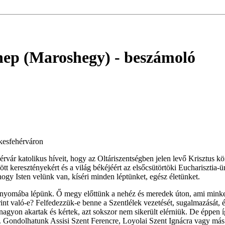
nnep (Maroshegy)
- beszámoló
ékesfehérváron
ár katolikus híveit, hogy az Oltáriszentségben jelen levő Krisztus kö
zött keresztényekért és a világ békéjéért az elsőcsütörtöki Euchariszt
 hogy Isten velünk van, kíséri minden léptünket, egész életünket.
us nyomába lépünk. Ő megy előttünk a nehéz és meredek úton, ami minket
nt való-e? Felfedezzük-e benne a Szentlélek vezetését, sugalmazását,
gyon akartak és kértek, azt sokszor nem sikerült elérniük. De éppen így 
i. Gondolhatunk Assisi Szent Ferencre, Loyolai Szent Ignácra vagy más