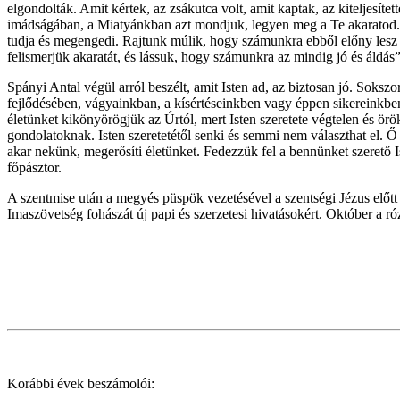
elgondolták. Amit kértek, az zsákutca volt, amit kaptak, az kiteljesí
imádságában, a Miatyánkban azt mondjuk, legyen meg a Te akaratod. En
tudja és megengedi. Rajtunk múlik, hogy számunkra ebből előny lesz é
felismerjük akaratát, és lássuk, hogy számunkra az mindig jó és áldás
Spányi Antal végül arról beszélt, amit Isten ad, az biztosan jó. Soksz
fejlődésében, vágyainkban, a kísértéseinkben vagy éppen sikereink
életünket kikönyörögjük az Úrtól, mert Isten szeretete végtelen és ö
gondolatoknak. Isten szeretetétől senki és semmi nem választhat el. Ő
akar nekünk, megerősíti életünket. Fedezzük fel a bennünket szerető Is
főpásztor.
A szentmise után a megyés püspök vezetésével a szentségi Jézus előt
Imaszövetség fohászát új papi és szerzetesi hivatásokért. Október a ró
Korábbi évek beszámolói: