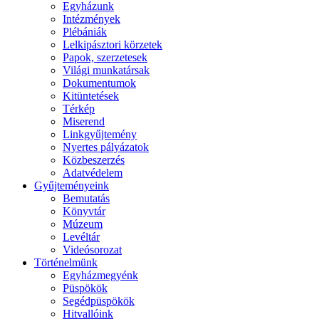
Egyházunk
Intézmények
Plébániák
Lelkipásztori körzetek
Papok, szerzetesek
Világi munkatársak
Dokumentumok
Kitüntetések
Térkép
Miserend
Linkgyűjtemény
Nyertes pályázatok
Közbeszerzés
Adatvédelem
Gyűjteményeink
Bemutatás
Könyvtár
Múzeum
Levéltár
Videósorozat
Történelmünk
Egyházmegyénk
Püspökök
Segédpüspökök
Hitvallóink