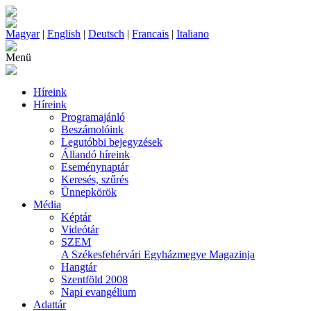
Magyar
|
English
|
Deutsch
|
Francais
|
Italiano
Menü
Híreink
Híreink
Programajánló
Beszámolóink
Legutóbbi bejegyzések
Állandó híreink
Eseménynaptár
Keresés, szűrés
Ünnepkörök
Média
Képtár
Videótár
SZEM
A Székesfehérvári Egyházmegye Magazinja
Hangtár
Szentföld 2008
Napi evangélium
Adattár