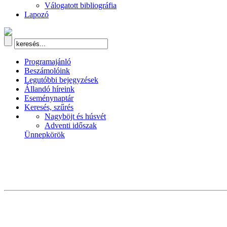
Válogatott bibliográfia
Lapozó
Programajánló
Beszámolóink
Legutóbbi bejegyzések
Állandó híreink
Eseménynaptár
Keresés, szűrés
Nagyböjt és húsvét
Adventi időszak
Ünnepkörök