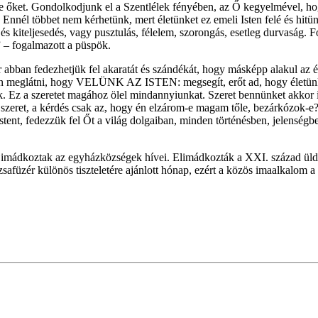
tette őket. Gondolkodjunk el a Szentlélek fényében, az Ő kegyelmével, ho
nél többet nem kérhetünk, mert életünket ez emeli Isten felé és hitünk
s kiteljesedés, vagy pusztulás, félelem, szorongás, esetleg durvaság.
” – fogalmazott a püspök.
or abban fedezhetjük fel akaratát és szándékát, hogy másképp alakul az 
ben meglátni, hogy VELÜNK AZ ISTEN: megsegít, erőt ad, hogy életünk 
rök. Ez a szeretet magához ölel mindannyiunkat. Szeret bennünket akko
 szeret, a kérdés csak az, hogy én elzárom-e magam tőle, bezárkózok-e? I
tent, fedezzük fel Őt a világ dolgaiban, minden történésben, jelenségbe
t imádkoztak az egyházközségek hívei. Elimádkozták a XXI. század üld
zsafüzér különös tiszteletére ajánlott hónap, ezért a közös imaalkalom a