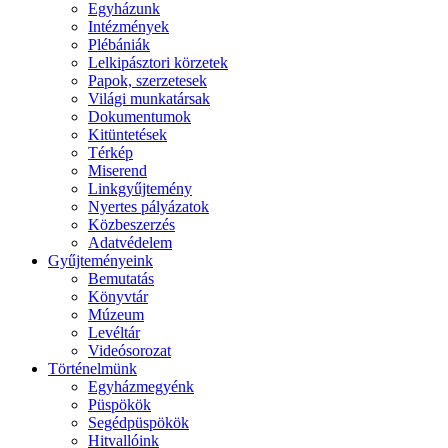
Egyházunk
Intézmények
Plébániák
Lelkipásztori körzetek
Papok, szerzetesek
Világi munkatársak
Dokumentumok
Kitüntetések
Térkép
Miserend
Linkgyűjtemény
Nyertes pályázatok
Közbeszerzés
Adatvédelem
Gyűjteményeink
Bemutatás
Könyvtár
Múzeum
Levéltár
Videósorozat
Történelmünk
Egyházmegyénk
Püspökök
Segédpüspökök
Hitvallóink