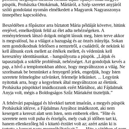
püspök, Prohászka Ottokárnak, Máriáról, a Szép szeretet anyjáról
szóló gondolatai nyomán elmélkedett a Magyarok Nagyasszonya
ünnepéhez kapcsolódva.
Beszédében a főpásztor arra bíztatott Mária példáját követve, hitünk
erejével, emelkedjünk felül az élet adta nehézségeken. A
reménytelennek látszó dolgok mögött lássuk meg, Isten terve akkor
is megvalósul, ha a világot a hazugság és az önzés irányítja. Sokan
nem gondolkodnak felelősen a nemzetről, a családról, de nekünk ki
kell állnunk ezek mellett az értékek mellett, és védenünk kell
keresztény identitásunkat. - hangsúlyozta a püspök. „Látjuk és
tapasztaljuk a sokféle problémát, nehézséget. Azt gondoljuk kevés a
pap, a hívő a templomokban ahhoz, hogy megváltozzon a világ. Ne
szorítsanak be bennünket a fenyegető jelek, engedjük, hogy Isten
szeretete felmelegítse szívünket, felemelje lelkünket. ... Legyünk
nyitottak arra, hogy a kegyelmek által megváltozzon az életünk.
Prohászka püspökkel imádkozzunk ezért Máriához, aki Fájdalmak
Anyja volt, mégis a Boldogságos Szűz Máriaként tiszteljük.”
A fehérvári papsággal és hívekkel tartott imaórán, a megyés püspök
Prohászkát idézve, a Fájdalmas Anyához imádkozott, aki nem
kesergett a kereszt alatt sem Isten, sem emberek ellen. “Hite és
szeretete nem volt puha és érzelgős, mely csak jó időben tart ki,
hanem ellenkezőleg hű s kitartó érzület volt az; azért aztán ki is
tartotta a kereszt nagy megpróbáltatásait.” … Hite a sötétben el nem