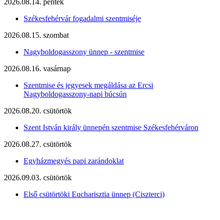
2026.08.14. péntek
Székesfehérvár fogadalmi szentmiséje
2026.08.15. szombat
Nagyboldogasszony ünnep - szentmise
2026.08.16. vasárnap
Szentmise és jegyesek megáldása az Ercsi
Nagyboldogasszony-napi búcsún
2026.08.20. csütörtök
Szent István király ünnepén szentmise Székesfehérváron
2026.08.27. csütörtök
Egyházmegyés papi zarándoklat
2026.09.03. csütörtök
Első csütörtöki Eucharisztia ünnep (Ciszterci)