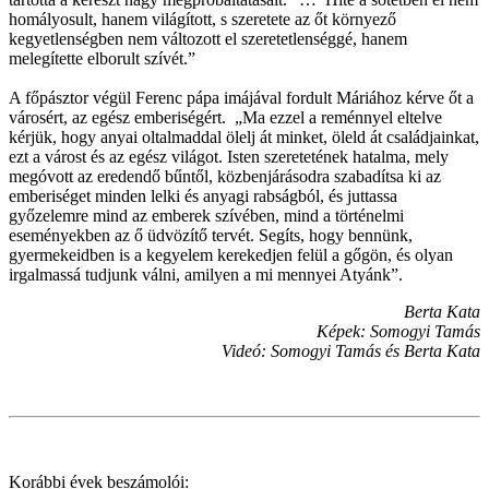
homályosult, hanem világított, s szeretete az őt környező
kegyetlenségben nem változott el szeretetlenséggé, hanem
melegítette elborult szívét.”
A főpásztor végül Ferenc pápa imájával fordult Máriához kérve őt a
városért, az egész emberiségért. „Ma ezzel a reménnyel eltelve
kérjük, hogy anyai oltalmaddal ölelj át minket, öleld át családjainkat,
ezt a várost és az egész világot. Isten szeretetének hatalma, mely
megóvott az eredendő bűntől, közbenjárásodra szabadítsa ki az
emberiséget minden lelki és anyagi rabságból, és juttassa
győzelemre mind az emberek szívében, mind a történelmi
eseményekben az ő üdvözítő tervét. Segíts, hogy bennünk,
gyermekeidben is a kegyelem kerekedjen felül a gőgön, és olyan
irgalmassá tudjunk válni, amilyen a mi mennyei Atyánk”.
Berta Kata
Képek: Somogyi Tamás
Videó: Somogyi Tamás és Berta Kata
Korábbi évek beszámolói: