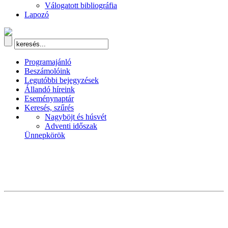
Válogatott bibliográfia
Lapozó
Programajánló
Beszámolóink
Legutóbbi bejegyzések
Állandó híreink
Eseménynaptár
Keresés, szűrés
Nagyböjt és húsvét
Adventi időszak
Ünnepkörök