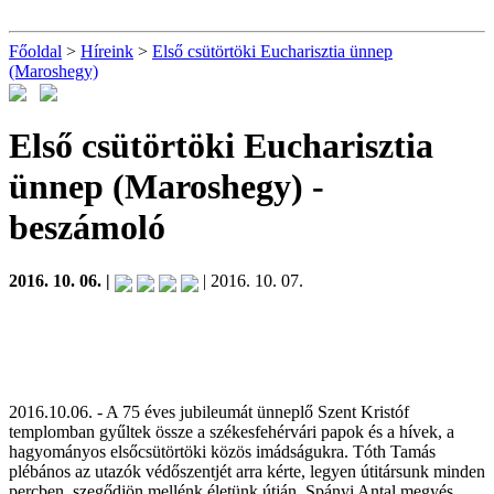
Főoldal
>
Híreink
>
Első csütörtöki Eucharisztia ünnep
(Maroshegy)
Első csütörtöki Eucharisztia
ünnep (Maroshegy)
-
beszámoló
2016. 10. 06. |
| 2016. 10. 07.
2016.10.06. - A 75 éves jubileumát ünneplő Szent Kristóf
templomban gyűltek össze a székesfehérvári papok és a hívek, a
hagyományos elsőcsütörtöki közös imádságukra. Tóth Tamás
plébános az utazók védőszentjét arra kérte, legyen útitársunk minden
percben, szegődjön mellénk életünk útján. Spányi Antal megyés