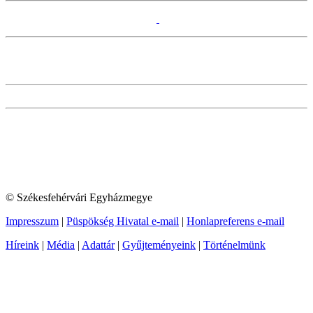
© Székesfehérvári Egyházmegye
Impresszum
|
Püspökség Hivatal e-mail
|
Honlapreferens e-mail
Híreink
|
Média
|
Adattár
|
Gyűjteményeink
|
Történelmünk