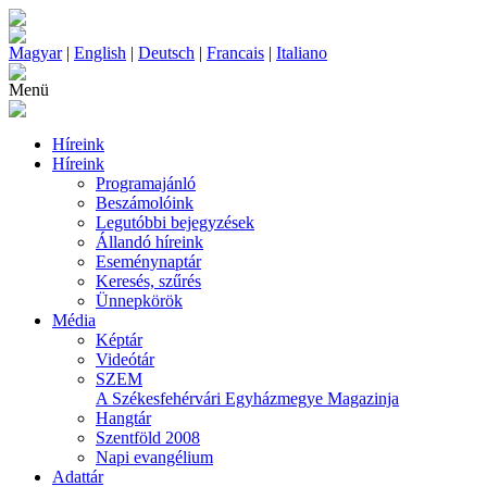
Magyar
|
English
|
Deutsch
|
Francais
|
Italiano
Menü
Híreink
Híreink
Programajánló
Beszámolóink
Legutóbbi bejegyzések
Állandó híreink
Eseménynaptár
Keresés, szűrés
Ünnepkörök
Média
Képtár
Videótár
SZEM
A Székesfehérvári Egyházmegye Magazinja
Hangtár
Szentföld 2008
Napi evangélium
Adattár