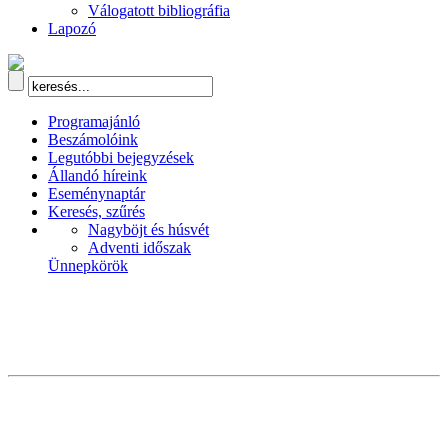
Válogatott bibliográfia
Lapozó
Programajánló
Beszámolóink
Legutóbbi bejegyzések
Állandó híreink
Eseménynaptár
Keresés, szűrés
Nagyböjt és húsvét
Adventi időszak
Ünnepkörök