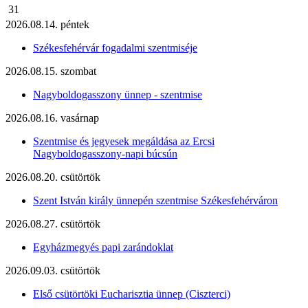
31
2026.08.14. péntek
Székesfehérvár fogadalmi szentmiséje
2026.08.15. szombat
Nagyboldogasszony ünnep - szentmise
2026.08.16. vasárnap
Szentmise és jegyesek megáldása az Ercsi
Nagyboldogasszony-napi búcsún
2026.08.20. csütörtök
Szent István király ünnepén szentmise Székesfehérváron
2026.08.27. csütörtök
Egyházmegyés papi zarándoklat
2026.09.03. csütörtök
Első csütörtöki Eucharisztia ünnep (Ciszterci)