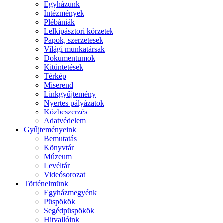
Egyházunk
Intézmények
Plébániák
Lelkipásztori körzetek
Papok, szerzetesek
Világi munkatársak
Dokumentumok
Kitüntetések
Térkép
Miserend
Linkgyűjtemény
Nyertes pályázatok
Közbeszerzés
Adatvédelem
Gyűjteményeink
Bemutatás
Könyvtár
Múzeum
Levéltár
Videósorozat
Történelmünk
Egyházmegyénk
Püspökök
Segédpüspökök
Hitvallóink