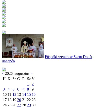
Püspöki szentmise Szent Donát
ünnepén
<
2026. augusztus
>
H
K
Sz
Cs
P
Sz
V
1
2
3
4
5
6
7
8
9
10
11
12
13
14
15
16
17
18
19
20
21
22
23
24
25
26
27
28
29
30