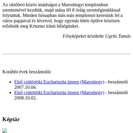
Az októberi közös imádságot a Maroshegyi templomban
szentmisével kezdtük, majd utána fél 8 óráig szentségimádással
folytattuk. Minden hónapban más-más templomot keresünk fel a
város papjaival és híveivel, hogy egymás hitén épülve közösen
erősítsük meg Krisztus iránti hűségünket.
Fényképeket készítette Ugrits Tamás
Korábbi évek beszámolói:
Első csütörtöki Eucharisztia ünnep (Maroshegy)
- beszámoló
2007.10.04.
Első csütörtöki Eucharisztia ünnep (Maroshegy)
- beszámoló
2008.10.02.
Képtár