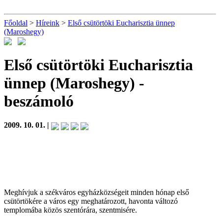
Főoldal
>
Híreink
>
Első csütörtöki Eucharisztia ünnep
(Maroshegy)
Első csütörtöki Eucharisztia
ünnep (Maroshegy)
-
beszámoló
2009. 10. 01. |
Meghívjuk a székváros egyházközségeit minden hónap első
csütörtökére a város egy meghatározott, havonta változó
templomába közös szentórára, szentmisére.