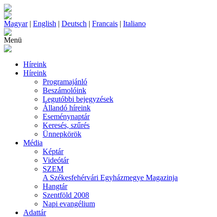
Magyar
|
English
|
Deutsch
|
Francais
|
Italiano
Menü
Híreink
Híreink
Programajánló
Beszámolóink
Legutóbbi bejegyzések
Állandó híreink
Eseménynaptár
Keresés, szűrés
Ünnepkörök
Média
Képtár
Videótár
SZEM
A Székesfehérvári Egyházmegye Magazinja
Hangtár
Szentföld 2008
Napi evangélium
Adattár