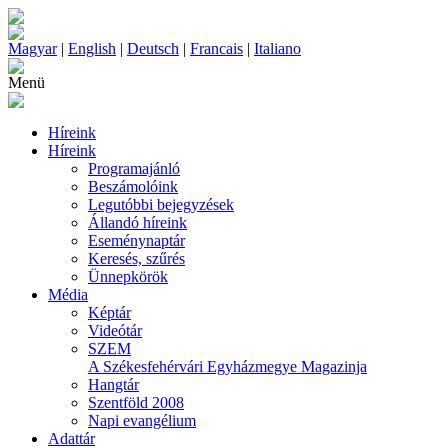
Magyar
|
English
|
Deutsch
|
Francais
|
Italiano
Menü
Híreink
Híreink
Programajánló
Beszámolóink
Legutóbbi bejegyzések
Állandó híreink
Eseménynaptár
Keresés, szűrés
Ünnepkörök
Média
Képtár
Videótár
SZEM
A Székesfehérvári Egyházmegye Magazinja
Hangtár
Szentföld 2008
Napi evangélium
Adattár