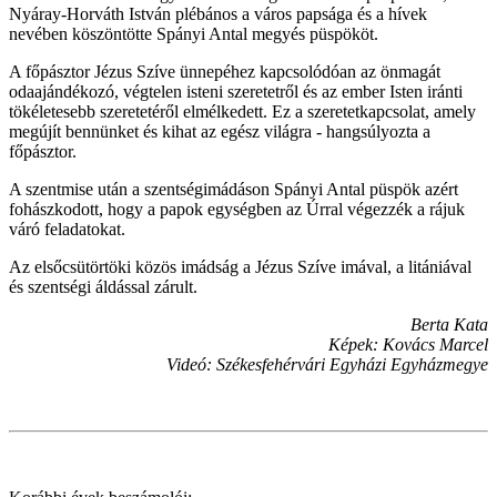
Nyáray-Horváth István plébános a város papsága és a hívek
nevében köszöntötte Spányi Antal megyés püspököt.
A főpásztor Jézus Szíve ünnepéhez kapcsolódóan az önmagát
odaajándékozó, végtelen isteni szeretetről és az ember Isten iránti
tökéletesebb szeretetéről elmélkedett. Ez a szeretetkapcsolat, amely
megújít bennünket és kihat az egész világra - hangsúlyozta a
főpásztor.
A szentmise után a szentségimádáson Spányi Antal püspök azért
fohászkodott, hogy a papok egységben az Úrral végezzék a rájuk
váró feladatokat.
Az elsőcsütörtöki közös imádság a Jézus Szíve imával, a litániával
és szentségi áldással zárult.
Berta Kata
Képek: Kovács Marcel
Videó: Székesfehérvári Egyházi Egyházmegye