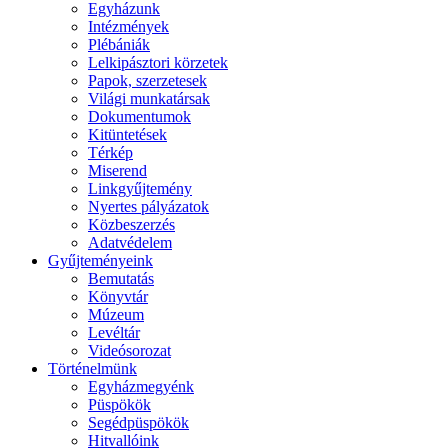
Egyházunk
Intézmények
Plébániák
Lelkipásztori körzetek
Papok, szerzetesek
Világi munkatársak
Dokumentumok
Kitüntetések
Térkép
Miserend
Linkgyűjtemény
Nyertes pályázatok
Közbeszerzés
Adatvédelem
Gyűjteményeink
Bemutatás
Könyvtár
Múzeum
Levéltár
Videósorozat
Történelmünk
Egyházmegyénk
Püspökök
Segédpüspökök
Hitvallóink