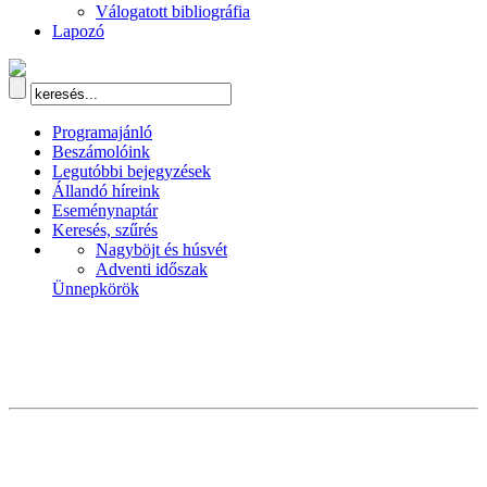
Válogatott bibliográfia
Lapozó
Programajánló
Beszámolóink
Legutóbbi bejegyzések
Állandó híreink
Eseménynaptár
Keresés, szűrés
Nagyböjt és húsvét
Adventi időszak
Ünnepkörök