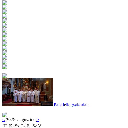
Papi lelkigyakorlat
<
2026. augusztus
>
H
K
Sz
Cs
P
Sz
V