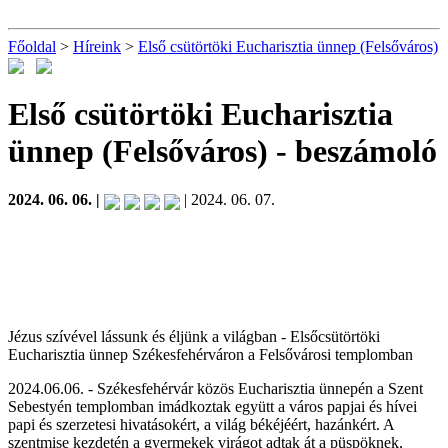
Főoldal
>
Híreink
>
Első csütörtöki Eucharisztia ünnep (Felsőváros)
Első csütörtöki Eucharisztia
ünnep (Felsőváros)
- beszámoló
2024. 06. 06. |
| 2024. 06. 07.
Jézus szívével lássunk és éljünk a világban - Elsőcsütörtöki
Eucharisztia ünnep Székesfehérváron a Felsővárosi templomban
2024.06.06. -
Székesfehérvár közös Eucharisztia ünnepén a Szent
Sebestyén templomban imádkoztak együtt a város papjai és hívei
papi és szerzetesi hivatásokért, a világ békéjéért, hazánkért. A
szentmise kezdetén a gyermekek virágot adtak át a püspöknek,