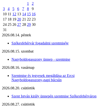
1
2
3
4
5
6
7
8
9
10
11
12
13
14
15
16
17
18
19
20
21
22
23
24
25
26
27
28
29
30
31
2026.08.14. péntek
Székesfehérvár fogadalmi szentmiséje
2026.08.15. szombat
Nagyboldogasszony ünnep - szentmise
2026.08.16. vasárnap
Szentmise és jegyesek megáldása az Ercsi
Nagyboldogasszony-napi búcsún
2026.08.20. csütörtök
Szent István király ünnepén szentmise Székesfehérváron
2026.08.27. csütörtök