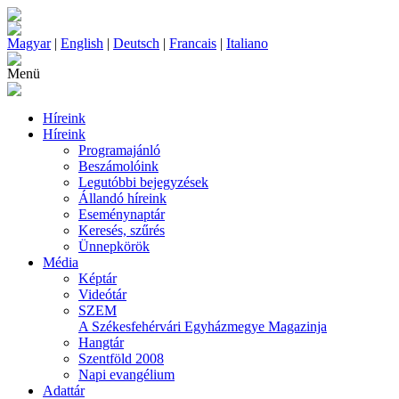
Magyar
|
English
|
Deutsch
|
Francais
|
Italiano
Menü
Híreink
Híreink
Programajánló
Beszámolóink
Legutóbbi bejegyzések
Állandó híreink
Eseménynaptár
Keresés, szűrés
Ünnepkörök
Média
Képtár
Videótár
SZEM
A Székesfehérvári Egyházmegye Magazinja
Hangtár
Szentföld 2008
Napi evangélium
Adattár