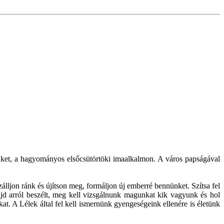
tüket, a hagyományos elsőcsütörtöki imaalkalmon. A város papságával
lljon ránk és újítson meg, formáljon új emberré bennünket. Szítsa fel
jd arról beszélt, meg kell vizsgálnunk magunkat kik vagyunk és hol
kat. A Lélek által fel kell ismernünk gyengeségeink ellenére is életünk