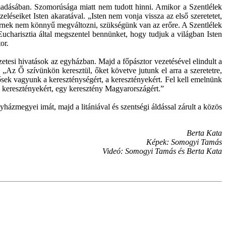
támadásában. Szomorúsága miatt nem tudott hinni. Amikor a Szentlélek
zeléseiket Isten akaratával. „Isten nem vonja vissza az első szeretetet,
bernek nem könnyű megváltozni, szükségünk van az erőre. A Szentlélek
ucharisztia által megszentel bennünket, hogy tudjuk a világban Isten
or.
etesi hivatások az egyházban. Majd a főpásztor vezetésével elindult a
„Az Ő szívünkön keresztül, őket követve jutunk el arra a szeretetre,
ősek vagyunk a kereszténységért, a keresztényekért. Fel kell emelnünk
a keresztényekért, egy keresztény Magyarországért.”
házmegyei imát, majd a litániával és szentségi áldással zárult a közös
Berta Kata
Képek: Somogyi Tamás
Videó: Somogyi Tamás és Berta Kata