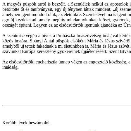
A megyés püspök arról is beszélt, a Szentlélek nélkül az apostolok 
betöltötte őt és tanítványait, egy új fényben láttak mindent, „új szeme
amelyben igent mondott ránk, az életünkre. Szeretetével ma is igent
egy új kezdetet ad, amely meghív mindannyiunkat: időset, gyermek, f
országát építeni. Legyen ez az elsőcsütörtök igenünk ajándéka az Úrnak
A szentmise végén a hívek a Prohászka Imaszövetség imájával kérték a
közös imaóra. Spányi Antal püspök elsőként Mária és Jézus szívéről 
amelyből új tettek fakadnak a mi életünkben is. Mária és Jézus szívé
szavunkat Európa keresztény gyökereinek újjáéledéséért. Szent Istvá
Az elsőcsütörtöki eucharisztia ünnep végén az engesztelő közösség, a 
imádság.
Korábbi évek beszámolói: