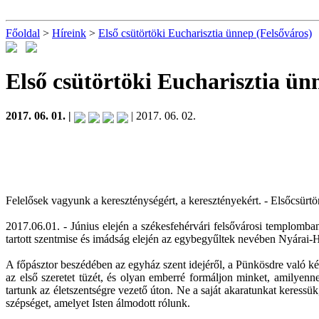
Főoldal
>
Híreink
>
Első csütörtöki Eucharisztia ünnep (Felsőváros)
Első csütörtöki Eucharisztia ün
2017. 06. 01. |
| 2017. 06. 02.
Felelősek vagyunk a kereszténységért, a keresztényekért. - Elsőcsür
2017.06.01. - Június elején a székesfehérvári felsővárosi templomb
tartott szentmise és imádság elején az egybegyűltek nevében Nyárai-
A főpásztor beszédében az egyház szent idejéről, a Pünkösdre való ké
az első szeretet tüzét, és olyan emberré formáljon minket, amilye
tartunk az életszentségre vezető úton. Ne a saját akaratunkat keressük
szépséget, amelyet Isten álmodott rólunk.