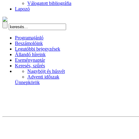
Válogatott bibliográfia
Lapozó
Programajánló
Beszámolóink
Legutóbbi bejegyzések
Állandó híreink
Eseménynaptár
Keresés, szűrés
Nagyböjt és húsvét
Adventi időszak
Ünnepkörök