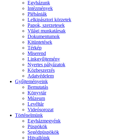
Egyházunk
Intézmények
Plébániák
Lelkipásztori körzetek
Papok, szerzetesek
Világi munkatársak
Dokumentumok
Kitüntetések
Térkép
Miserend
Linkgyűjtemény
Nyertes pályázatok
Közbeszerzés
Adatvédelem
Gyűjteményeink
Bemutatás
Könyvtár
Múzeum
Levéltár
Videósorozat
Történelmünk
Egyházmegyénk
Püspökök
Segédpüspökök
Hitvallóink