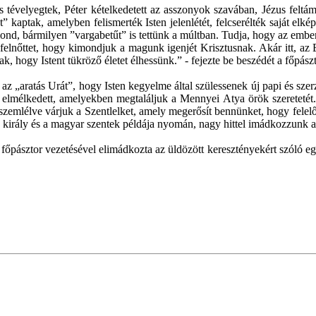
is tévelyegtek, Péter kételkedetett az asszonyok szavában, Jézus fel
t” kaptak, amelyben felismerték Isten jelenlétét, felcserélték saját elkép
 mond, bármilyen ”vargabetűt” is tettünk a múltban. Tudja, hogy az em
elnőttet, hogy kimondjuk a magunk igenjét Krisztusnak. Akár itt, az E
, hogy Istent tükröző életet élhessünk.” - fejezte be beszédét a főpászt
z „aratás Urát”, hogy Isten kegyelme által szülessenek új papi és szerz
elmélkedett, amelyekben megtaláljuk a Mennyei Atya örök szeretetét. 
t szemlélve várjuk a Szentlelket, amely megerősít bennünket, hogy felel
n király és a magyar szentek példája nyomán, nagy hittel imádkozzunk 
főpásztor vezetésével elimádkozta az üldözött keresztényekért szóló egy