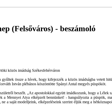
nep (Felsőváros)
- beszámoló
törtöki közös imádság Székesfehérváron
an gyűltek össze a hívek, hogy kifejezzék a közös imádságba vetett hi
Horváth István plébános köszöntötte Spányi Antal megyés püspököt.
születről beszélt. „Az apostolokkal együtt imádkozunk, hogy a Lélek szá
nnek a Mennyei Atya elképzelt bennünket! - hangsúlyozta a püspök, ma
, ne a saját modelljeink, elképzeléseink szerint éljük meg a hétköznapo