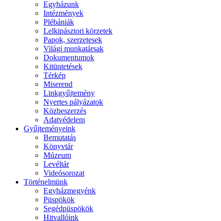
Egyházunk
Intézmények
Plébániák
Lelkipásztori körzetek
Papok, szerzetesek
Világi munkatársak
Dokumentumok
Kitüntetések
Térkép
Miserend
Linkgyűjtemény
Nyertes pályázatok
Közbeszerzés
Adatvédelem
Gyűjteményeink
Bemutatás
Könyvtár
Múzeum
Levéltár
Videósorozat
Történelmünk
Egyházmegyénk
Püspökök
Segédpüspökök
Hitvallóink