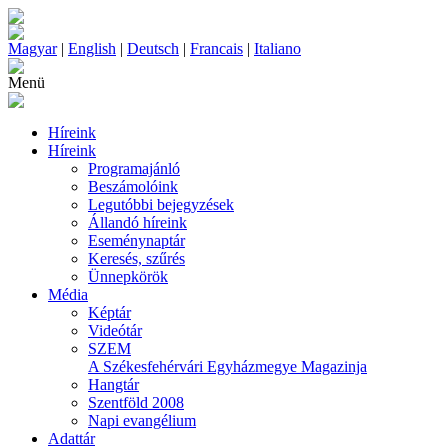
Magyar
|
English
|
Deutsch
|
Francais
|
Italiano
Menü
Híreink
Híreink
Programajánló
Beszámolóink
Legutóbbi bejegyzések
Állandó híreink
Eseménynaptár
Keresés, szűrés
Ünnepkörök
Média
Képtár
Videótár
SZEM
A Székesfehérvári Egyházmegye Magazinja
Hangtár
Szentföld 2008
Napi evangélium
Adattár