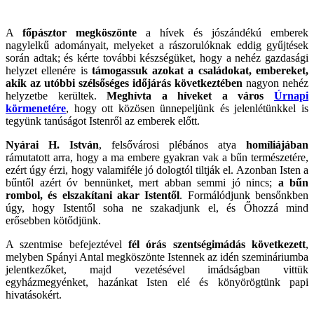
A
főpásztor megköszönte
a hívek és jószándékú emberek
nagylelkű adományait, melyeket a rászorulóknak eddig gyűjtések
során adtak; és kérte további készségüket, hogy a nehéz gazdasági
helyzet ellenére is
támogassuk azokat a családokat, embereket,
akik az utóbbi szélsőséges időjárás következtében
nagyon nehéz
helyzetbe kerültek.
Meghívta a híveket a város
Úrnapi
körmenetére
, hogy ott közösen ünnepeljünk és jelenlétünkkel is
tegyünk tanúságot Istenről az emberek előtt.
Nyárai H. István
, felsővárosi plébános atya
homíliájában
rámutatott arra, hogy a ma embere gyakran vak a bűn természetére,
ezért úgy érzi, hogy valamiféle jó dologtól tiltják el. Azonban Isten a
bűntől azért óv bennünket, mert abban semmi jó nincs;
a bűn
rombol, és elszakítani akar Istentől
. Formálódjunk bensőnkben
úgy, hogy Istentől soha ne szakadjunk el, és Őhozzá mind
erősebben kötődjünk.
A szentmise befejeztével
fél órás szentségimádás következett
,
melyben Spányi Antal megköszönte Istennek az idén szemináriumba
jelentkezőket, majd vezetésével imádságban vittük
egyházmegyénket, hazánkat Isten elé és könyörögtünk papi
hivatásokért.