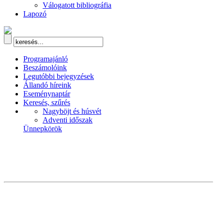
Válogatott bibliográfia
Lapozó
Programajánló
Beszámolóink
Legutóbbi bejegyzések
Állandó híreink
Eseménynaptár
Keresés, szűrés
Nagyböjt és húsvét
Adventi időszak
Ünnepkörök