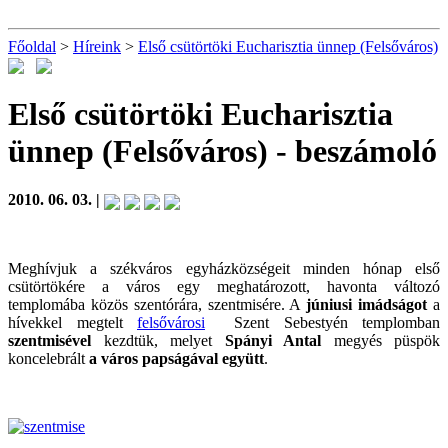
Főoldal
>
Híreink
>
Első csütörtöki Eucharisztia ünnep (Felsőváros)
Első csütörtöki Eucharisztia
ünnep (Felsőváros)
- beszámoló
2010. 06. 03. |
Meghívjuk a székváros egyházközségeit minden hónap első
csütörtökére a város egy meghatározott, havonta változó
templomába közös szentórára, szentmisére. A
júniusi imádságot
a
hívekkel megtelt
felsővárosi
Szent Sebestyén templomban
szentmisével
kezdtük, melyet
Spányi Antal
megyés püspök
koncelebrált
a város papságával együtt
.