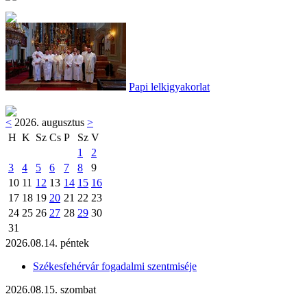
Papi lelkigyakorlat
<
2026. augusztus
>
H
K
Sz
Cs
P
Sz
V
1
2
3
4
5
6
7
8
9
10
11
12
13
14
15
16
17
18
19
20
21
22
23
24
25
26
27
28
29
30
31
2026.08.14. péntek
Székesfehérvár fogadalmi szentmiséje
2026.08.15. szombat