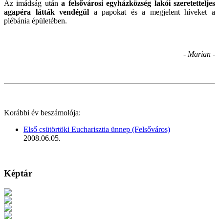
Az imádság után
a felsővárosi egyházközség lakói szeretetteljes
agapéra látták vendégül
a papokat és a megjelent híveket a
plébánia épületében.
- Marian -
Korábbi év beszámolója:
Első csütörtöki Eucharisztia ünnep (Felsőváros)
2008.06.05.
Képtár