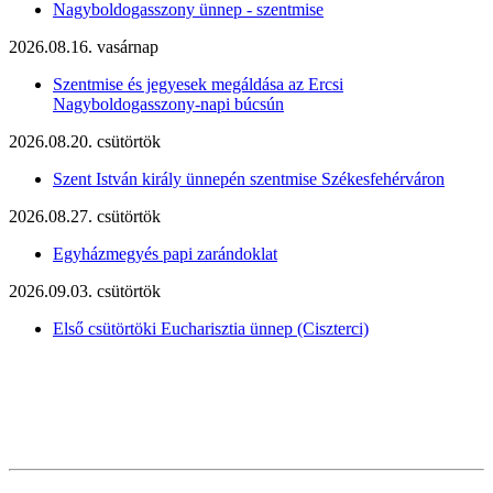
Nagyboldogasszony ünnep - szentmise
2026.08.16. vasárnap
Szentmise és jegyesek megáldása az Ercsi
Nagyboldogasszony-napi búcsún
2026.08.20. csütörtök
Szent István király ünnepén szentmise Székesfehérváron
2026.08.27. csütörtök
Egyházmegyés papi zarándoklat
2026.09.03. csütörtök
Első csütörtöki Eucharisztia ünnep (Ciszterci)