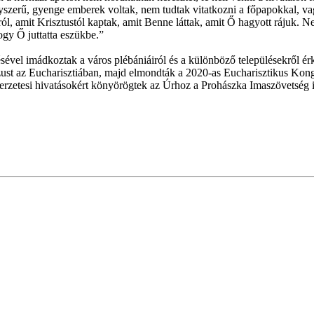
egyszerű, gyenge emberek voltak, nem tudtak vitatkozni a főpapokkal, v
rról, amit Krisztustól kaptak, amit Benne láttak, amit Ő hagyott rájuk.
ogy Ő juttatta eszükbe.”
sével imádkoztak a város plébániáiról és a különböző településekről ér
Jézust az Eucharisztiában, majd elmondták a 2020-as Eucharisztikus Kon
rzetesi hivatásokért könyörögtek az Úrhoz a Prohászka Imaszövetség imá