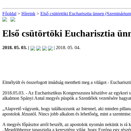
Főoldal
>
Híreink
>
Első csütörtöki Eucharisztia ünnep (Szeminárium
Első csütörtöki Eucharisztia ü
2018. 05. 03. |
| 2018. 05. 04.
Elmélyült és összefogott imádság mentheti meg a világot - Eucharisz
2018.05.03. - Az Eucharisztikus Kongresszusra készülve az egykori s
alkalmon Spányi Antal megyés püspök a Szentlélek vezetésére hagyatk
„Alapvető vágyunk, hogy találkozzunk az Istennel, aki minden pillana
apostolok Jézustól. Nincs jobb alkalom és lehetőség, mint a szentmise,
A megyés főpásztor arról beszélt, az apostolok nyomán nekünk is rá ke
„Megdöbbenve tapasztalja a keresztény világ, hogy Európa egy részén a 