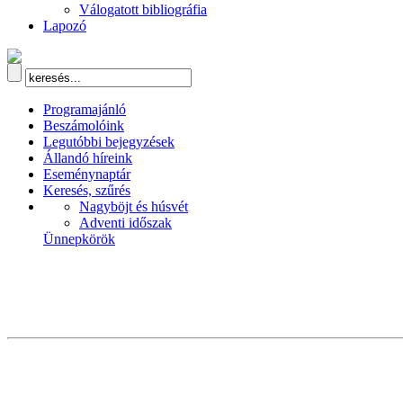
Válogatott bibliográfia
Lapozó
Programajánló
Beszámolóink
Legutóbbi bejegyzések
Állandó híreink
Eseménynaptár
Keresés, szűrés
Nagyböjt és húsvét
Adventi időszak
Ünnepkörök