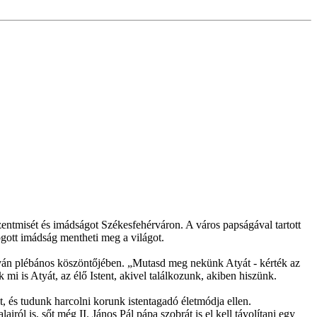
entmisét és imádságot Székesfehérváron. A város papságával tartott
gott imádság mentheti meg a világot.
stván plébános köszöntőjében. „Mutasd meg nekünk Atyát - kérték az
mi is Atyát, az élő Istent, akivel találkozunk, akiben hiszünk.
, és tudunk harcolni korunk istentagadó életmódja ellen.
ról is, sőt még II. János Pál pápa szobrát is el kell távolítani egy