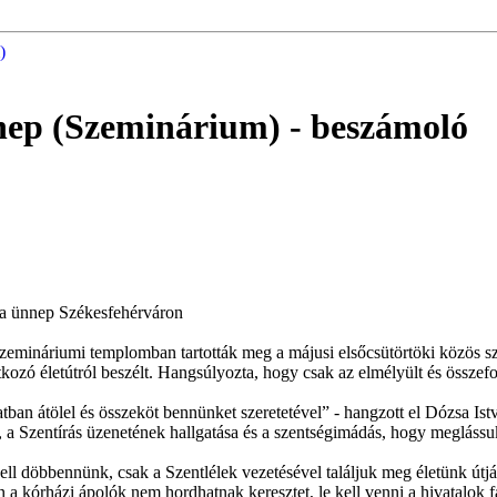
)
nnep (Szeminárium)
- beszámoló
tia ünnep Székesfehérváron
zemináriumi templomban tartották meg a májusi elsőcsütörtöki közös sz
ozó életútról beszélt. Hangsúlyozta, hogy csak az elmélyült és összefo
tban átölel és összeköt bennünket szeretetével” - hangzott el Dózsa I
 a Szentírás üzenetének hallgatása és a szentségimádás, hogy meglássuk 
ll döbbennünk, csak a Szentlélek vezetésével találjuk meg életünk útját
kórházi ápolók nem hordhatnak keresztet, le kell venni a hivatalok falai