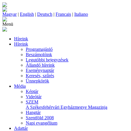
Magyar
|
English
|
Deutsch
|
Francais
|
Italiano
Menü
Híreink
Híreink
Programajánló
Beszámolóink
Legutóbbi bejegyzések
Állandó híreink
Eseménynaptár
Keresés, szűrés
Ünnepkörök
Média
Képtár
Videótár
SZEM
A Székesfehérvári Egyházmegye Magazinja
Hangtár
Szentföld 2008
Napi evangélium
Adattár