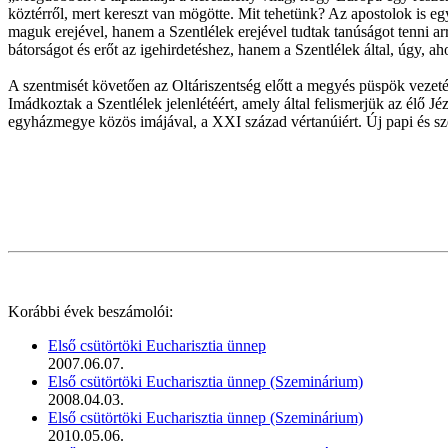
köztérről, mert kereszt van mögötte. Mit tehetünk? Az apostolok is 
maguk erejével, hanem a Szentlélek erejével tudtak tanúságot tenni a
bátorságot és erőt az igehirdetéshez, hanem a Szentlélek által, úgy, ah
A szentmisét követően az Oltáriszentség előtt a megyés püspök vezeté
Imádkoztak a Szentlélek jelenlétéért, amely által felismerjük az élő 
egyházmegye közös imájával, a XXI század vértanúiért. Új papi és sze
Korábbi évek beszámolói:
Első csütörtöki Eucharisztia ünnep
2007.06.07.
Első csütörtöki Eucharisztia ünnep (Szeminárium)
2008.04.03.
Első csütörtöki Eucharisztia ünnep (Szeminárium)
2010.05.06.