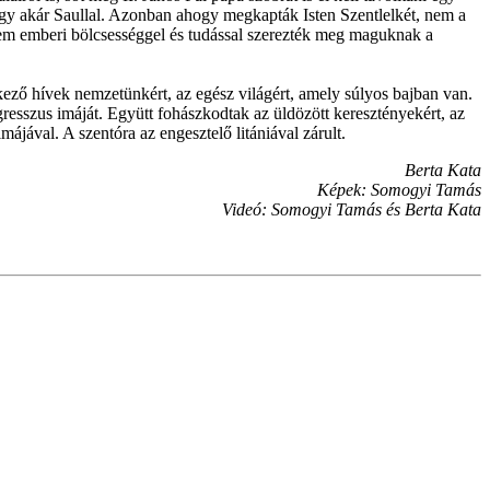
agy akár Saullal. Azonban ahogy megkapták Isten Szentlelkét, nem a
 Nem emberi bölcsességgel és tudással szerezték meg maguknak a
kező hívek nemzetünkért, az egész világért, amely súlyos bajban van.
gresszus imáját. Együtt fohászkodtak az üldözött keresztényekért, az
jával. A szentóra az engesztelő litániával zárult.
Berta Kata
Képek: Somogyi Tamás
Videó: Somogyi Tamás és Berta Kata