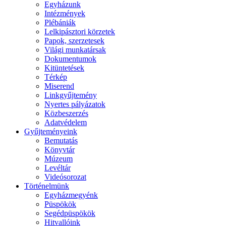
Egyházunk
Intézmények
Plébániák
Lelkipásztori körzetek
Papok, szerzetesek
Világi munkatársak
Dokumentumok
Kitüntetések
Térkép
Miserend
Linkgyűjtemény
Nyertes pályázatok
Közbeszerzés
Adatvédelem
Gyűjteményeink
Bemutatás
Könyvtár
Múzeum
Levéltár
Videósorozat
Történelmünk
Egyházmegyénk
Püspökök
Segédpüspökök
Hitvallóink