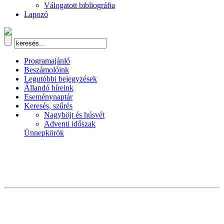
Válogatott bibliográfia
Lapozó
Programajánló
Beszámolóink
Legutóbbi bejegyzések
Állandó híreink
Eseménynaptár
Keresés, szűrés
Nagyböjt és húsvét
Adventi időszak
Ünnepkörök