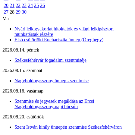
20
21
22
23
24
25
26
27
28
29
30
Ma
Nyári lelkigyakorlat hitoktatók és világi lelkipásztori
munkatársak részére
Első csütörtöki Eucharisztia ünnep (Öreghegy)
2026.08.14. péntek
Székesfehérvár fogadalmi szentmiséje
2026.08.15. szombat
Nagyboldogasszony ünnep - szentmise
2026.08.16. vasárnap
Szentmise és jegyesek megáldása az Ercsi
Nagyboldogasszony-napi búcsún
2026.08.20. csütörtök
Szent István király ünnepén szentmise Székesfehérváron