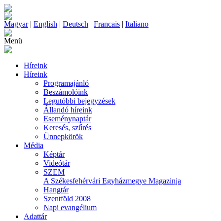
Magyar
|
English
|
Deutsch
|
Francais
|
Italiano
Menü
Híreink
Híreink
Programajánló
Beszámolóink
Legutóbbi bejegyzések
Állandó híreink
Eseménynaptár
Keresés, szűrés
Ünnepkörök
Média
Képtár
Videótár
SZEM
A Székesfehérvári Egyházmegye Magazinja
Hangtár
Szentföld 2008
Napi evangélium
Adattár