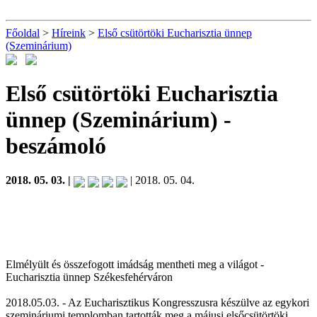
Főoldal
>
Híreink
>
Első csütörtöki Eucharisztia ünnep
(Szeminárium)
Első csütörtöki Eucharisztia
ünnep (Szeminárium)
-
beszámoló
2018. 05. 03. |
| 2018. 05. 04.
Elmélyült és összefogott imádság mentheti meg a világot -
Eucharisztia ünnep Székesfehérváron
2018.05.03. - Az Eucharisztikus Kongresszusra készülve az egykori
szemináriumi templomban tartották meg a májusi elsőcsütörtöki