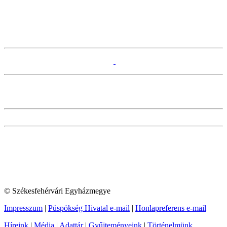
© Székesfehérvári Egyházmegye
Impresszum
|
Püspökség Hivatal e-mail
|
Honlapreferens e-mail
Híreink
|
Média
|
Adattár
|
Gyűjteményeink
|
Történelmünk