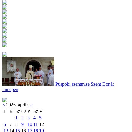
Püspöki szentmise Szent Donát
ünnepén
<
2026. április
>
H
K
Sz
Cs
P
Sz
V
1
2
3
4
5
6
7
8
9
10
11
12
13
14
15
16
17
18
19