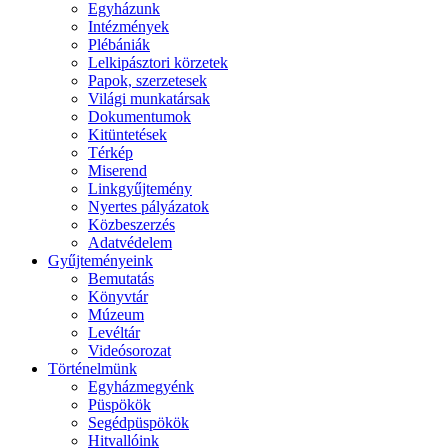
Egyházunk
Intézmények
Plébániák
Lelkipásztori körzetek
Papok, szerzetesek
Világi munkatársak
Dokumentumok
Kitüntetések
Térkép
Miserend
Linkgyűjtemény
Nyertes pályázatok
Közbeszerzés
Adatvédelem
Gyűjteményeink
Bemutatás
Könyvtár
Múzeum
Levéltár
Videósorozat
Történelmünk
Egyházmegyénk
Püspökök
Segédpüspökök
Hitvallóink