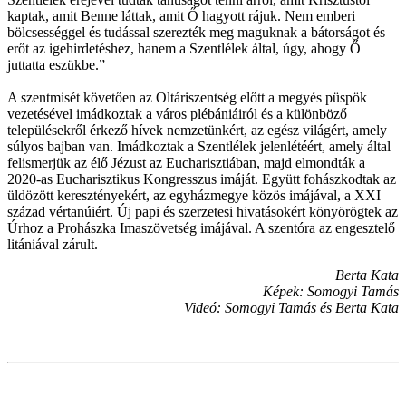
kaptak, amit Benne láttak, amit Ő hagyott rájuk. Nem emberi
bölcsességgel és tudással szerezték meg maguknak a bátorságot és
erőt az igehirdetéshez, hanem a Szentlélek által, úgy, ahogy Ő
juttatta eszükbe.”
A szentmisét követően az Oltáriszentség előtt a megyés püspök
vezetésével imádkoztak a város plébániáiról és a különböző
településekről érkező hívek nemzetünkért, az egész világért, amely
súlyos bajban van. Imádkoztak a Szentlélek jelenlétéért, amely által
felismerjük az élő Jézust az Eucharisztiában, majd elmondták a
2020-as Eucharisztikus Kongresszus imáját. Együtt fohászkodtak az
üldözött keresztényekért, az egyházmegye közös imájával, a XXI
század vértanúiért. Új papi és szerzetesi hivatásokért könyörögtek az
Úrhoz a Prohászka Imaszövetség imájával. A szentóra az engesztelő
litániával zárult.
Berta Kata
Képek: Somogyi Tamás
Videó: Somogyi Tamás és Berta Kata