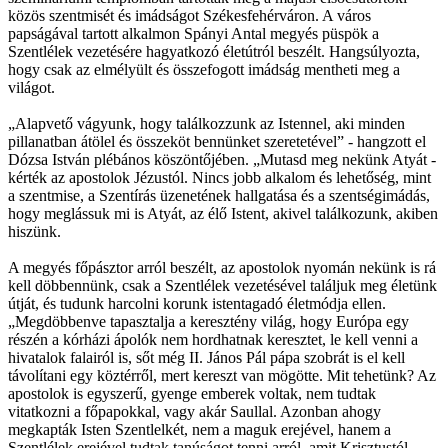
közös szentmisét és imádságot Székesfehérváron. A város
papságával tartott alkalmon Spányi Antal megyés püspök a
Szentlélek vezetésére hagyatkozó életútról beszélt. Hangsúlyozta,
hogy csak az elmélyült és összefogott imádság mentheti meg a
világot.
„Alapvető vágyunk, hogy találkozzunk az Istennel, aki minden
pillanatban átölel és összeköt bennünket szeretetével” - hangzott el
Dózsa István plébános köszöntőjében. „Mutasd meg nekünk Atyát -
kérték az apostolok Jézustól. Nincs jobb alkalom és lehetőség, mint
a szentmise, a Szentírás üzenetének hallgatása és a szentségimádás,
hogy meglássuk mi is Atyát, az élő Istent, akivel találkozunk, akiben
hiszünk.
A megyés főpásztor arról beszélt, az apostolok nyomán nekünk is rá
kell döbbennünk, csak a Szentlélek vezetésével találjuk meg életünk
útját, és tudunk harcolni korunk istentagadó életmódja ellen.
„Megdöbbenve tapasztalja a keresztény világ, hogy Európa egy
részén a kórházi ápolók nem hordhatnak keresztet, le kell venni a
hivatalok falairól is, sőt még II. János Pál pápa szobrát is el kell
távolítani egy köztérről, mert kereszt van mögötte. Mit tehetünk? Az
apostolok is egyszerű, gyenge emberek voltak, nem tudtak
vitatkozni a főpapokkal, vagy akár Saullal. Azonban ahogy
megkapták Isten Szentlelkét, nem a maguk erejével, hanem a
Szentlélek erejével tudtak tanúságot tenni arról, amit Krisztustól