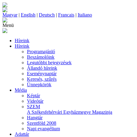
Magyar
|
English
|
Deutsch
|
Francais
|
Italiano
Menü
Híreink
Híreink
Programajánló
Beszámolóink
Legutóbbi bejegyzések
Állandó híreink
Eseménynaptár
Keresés, szűrés
Ünnepkörök
Média
Képtár
Videótár
SZEM
A Székesfehérvári Egyházmegye Magazinja
Hangtár
Szentföld 2008
Napi evangélium
Adattár