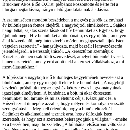
Brückner Ákos Előd O.Cist. plébános köszöntötte és kérte fel a
liturgia megtartására, iránymutató gondolatainak átadására.
A szentmisében mondott beszédében a megyés püspök az egyházi
év különlegesen fontos idejéről, a nagyböjtről elmélkedett. „ Sajátos
hangulattal, sajátos szertartásokkal hív bennünket az Egyház, hogy
újuljunk meg. Hív bennünket a bűnbánatra, és egy új útra, amelyen
által közvetlenül, még intenzívebb módon megtapasztalhatjuk Isten
végtelen szeretetét.” - hangsúlyozta, majd beszélt Hamvazószerda
jelentőségéről, a keresztútjárásról. „A keresztúton szemléljük
Krisztust, de nemcsak földi szenvedését, amelyet bűneinkért viselt,
hanem szeretetét, amely erőt adott neki a kereszt vállalásához, a mi
megváltásunkhoz.”
A főpásztor a nagyböjti idő különleges kegyelmének nevezte azt a
bűnbánatot, amely egy megújult életre hív bennünket. „A nagyböjt
kezdetén próbáljuk meg az egyház kétezer éves hagyományainak
igazságait elmélyíteni. A bűnbánat, a böjt, rá akar ébreszteni
bennünket, hol tartunk és mi az életünk célja. Készüljünk fel a
Húsvét szent ünnepére azzal is, hogy mélyen és komolyan vesszük
szentgyónást. ... Meg kell értenünk, hogy a bűnök eltorzítják
életünket és alkalmatlanná tesznek arra, hogy felfogjuk Isten
szeretetét, és hogy ezt a szeretetet beleragyogjuk a világba.” - emelte
ki a beszédben, majd hozzátette. „A bűnbánat elsősorban változás a
jóra. Nem érzelem, hanem egy akarati elhatározás, hogy jobban