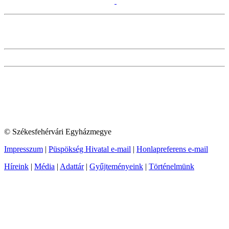
© Székesfehérvári Egyházmegye
Impresszum
|
Püspökség Hivatal e-mail
|
Honlapreferens e-mail
Híreink
|
Média
|
Adattár
|
Gyűjteményeink
|
Történelmünk