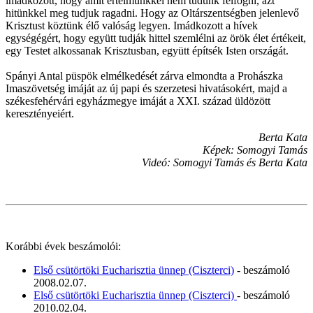
imádkozott, hogy amit értelmünkkel nem tudunk felfogni, azt
hitünkkel meg tudjuk ragadni. Hogy az Oltárszentségben jelenlevő
Krisztust köztünk élő valóság legyen. Imádkozott a hívek
egységégért, hogy együtt tudják hittel szemlélni az örök élet értékeit,
egy Testet alkossanak Krisztusban, együtt építsék Isten országát.
Spányi Antal püspök elmélkedését zárva elmondta a Prohászka
Imaszövetség imáját az új papi és szerzetesi hivatásokért, majd a
székesfehérvári egyházmegye imáját a XXI. század üldözött
keresztényeiért.
Berta Kata
Képek: Somogyi Tamás
Videó: Somogyi Tamás és Berta Kata
Korábbi évek beszámolói:
Első csütörtöki Eucharisztia ünnep (Ciszterci)
- beszámoló
2008.02.07.
Első csütörtöki Eucharisztia ünnep (Ciszterci)
- beszámoló
2010.02.04.