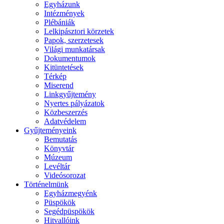
Egyházunk
Intézmények
Plébániák
Lelkipásztori körzetek
Papok, szerzetesek
Világi munkatársak
Dokumentumok
Kitüntetések
Térkép
Miserend
Linkgyűjtemény
Nyertes pályázatok
Közbeszerzés
Adatvédelem
Gyűjteményeink
Bemutatás
Könyvtár
Múzeum
Levéltár
Videósorozat
Történelmünk
Egyházmegyénk
Püspökök
Segédpüspökök
Hitvallóink