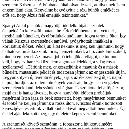
szeretem Krisztust. A bűnbánat által olyan leszek, amilyennek Isten
engem látni akar. Kegyelme begyógyítja a régi bűnök emlékét és
erőt ad, hogy Jézus felé emeljük tekintetünket.”
Spányi Antal püspök a nagyböjti idő lelki útját a szentek
életpéldáján keresztül mutatta be. Ők rádöbbentek mit vétettek,
megbánták bűneiket, és elfordultak attól, ami fogva tartotta őket. Így
váltak Krisztus szeretetének tanúivá, gyógyították imáikkal a
körülöttük élőket. Példájuk által nekünk is meg kell újulnunk, hogy
hathatósan imádkozzunk mi is, nemzetünkért, a hozzánk tartozókért,
minden emberért. Az imával jobbá tehetjük a világot, de tudnunk
kell, hogy ez harc és küzdelem a gonosz lélekkel, a világ rossz
szellemével. „Térjünk meg, engeszteljünk a magunk és a mások
bűneiért, mutassunk példát és tudatosan járjunk az engesztelés útján.
Legyünk ilyen új teremtmények, járjuk az életszentség útját, napról
napra, hordjuk az új teremtmények vonásait, hogy Isten végtelen
szeretetének tanúi lehessünk a világban.” - szólította fel a főpásztor,
majd azt is hangsúlyozta, hogy a nagyböjti időben próbáljuk
megérteni Isten igaz és örök szeretetét, hogy megérintsen bennünket
és többé ne kelljen járnunk a rossz úton. Krisztus értünk hordozott
keresztjével és értünk vállalt kínhalálával megváltott bennünket. Új
élettel ajándékozott meg, egy új életre képes vezetni bennünket.
A szentmisét követő szentórán, a főpásztor a hit kegyelméért