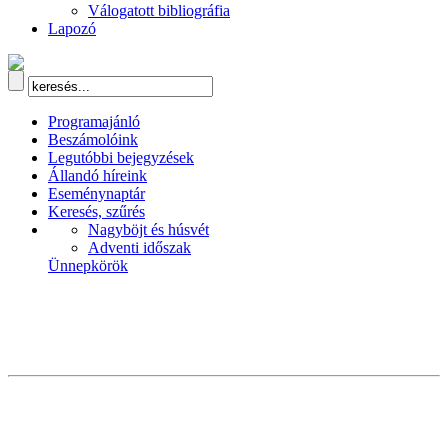
Válogatott bibliográfia
Lapozó
Programajánló
Beszámolóink
Legutóbbi bejegyzések
Állandó híreink
Eseménynaptár
Keresés, szűrés
Nagyböjt és húsvét
Adventi időszak
Ünnepkörök