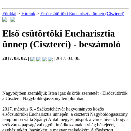
Főoldal
>
Híreink
>
Első csütörtöki Eucharisztia ünnep (Ciszterci)
Első csütörtöki Eucharisztia
ünnep (Ciszterci)
- beszámoló
2017. 03. 02. |
| 2017. 03. 06.
Nagyböjtben szemléljük Isten igaz és örök szeretetét - Elsőcsütörtök
a Ciszterci Nagyboldogasszony templomban
2017. március 6. - Székesfehérvár hagyományos közös
elsőcsütörtöki Eucharisztia ünnepén, a ciszterci Nagyboldogasszony
templomba várta Spányi Antal megyés püspök a város híveit, hogy a
székváros papságával együtt imádkozzanak a világ békéjéért,
egyházunkért, hazánkért, a magyar családokért. A főpásztort