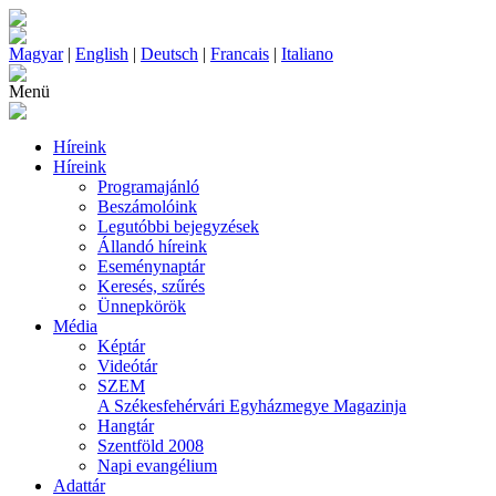
Magyar
|
English
|
Deutsch
|
Francais
|
Italiano
Menü
Híreink
Híreink
Programajánló
Beszámolóink
Legutóbbi bejegyzések
Állandó híreink
Eseménynaptár
Keresés, szűrés
Ünnepkörök
Média
Képtár
Videótár
SZEM
A Székesfehérvári Egyházmegye Magazinja
Hangtár
Szentföld 2008
Napi evangélium
Adattár