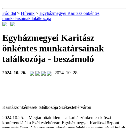
Főoldal
>
Híreink
>
Egyházmegyei Karitász önkéntes
munkatársainak találkozója
Egyházmegyei Karitász
önkéntes munkatársainak
találkozója
- beszámoló
2024. 10. 26. |
| 2024. 10. 28.
Karitászönkéntesek találkozója Székesfehérváron
2024.10.25. – Megtartották idén is a karitászönkéntesek őszi
konferenciáját a Székesfehérvári Egyházmegyei Karitászközpont
szervezésében. A hagyományoknak megfelelően szentmisével indult