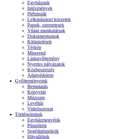
Egyházunk
Intézmények
Plébániák
Lelkipásztori körzetek
Papok, szerzetesek
Világi munkatársak
Dokumentumok
Kitüntetések
Térkép
Miserend
Linkgyűjtemény
Nyertes pályázatok
Közbeszerzés
Adatvédelem
Gyűjteményeink
Bemutatás
Könyvtár
Múzeum
Levéltár
Videósorozat
Történelmünk
Egyházmegyénk
Püspökök
Segédpüspökök
Hitvallóink