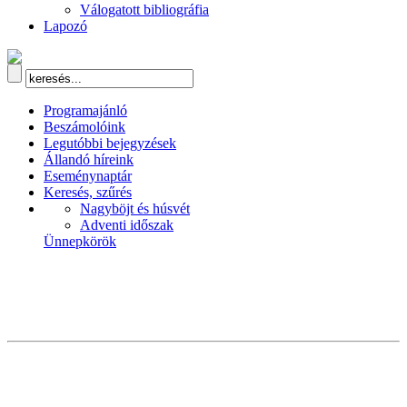
Válogatott bibliográfia
Lapozó
Programajánló
Beszámolóink
Legutóbbi bejegyzések
Állandó híreink
Eseménynaptár
Keresés, szűrés
Nagyböjt és húsvét
Adventi időszak
Ünnepkörök