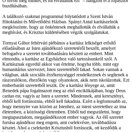
Ő hívott meg minket, és mi elvállaltuk ezt” – hangzott el a főpásztor
buzdításában.
A találkozó szakmai programmal folytatódott a Szent István
Hitoktatási és Művelődési Házban. Spányi Antal karitászelnök
megköszönte, hogy az önkéntesek meghallották és elvállalták a
meghívást, és Krisztus küldetésében végzik szolgálatukat.
Tornyai Gábor fehérvári plébános a karitász lelkiséget erősítő
előadásában az Isten ajándékozó szeretetéről beszélt, amelyet
befogadva a szeretet továbbadására készteti az embert. Mint
elmondta, a karitász az Egyházhoz való tartozásunkról szól. A
Karitásznak egyedül akkor van értelme, hogyha több, mint egy
humanitárius szervezet, Isten szeretetéből fakad. Sokan vannak a
világban, akik szociális érzékenységgel rendelkeznek és segítenek a
rászorulókon, éhezőkön vagy olyanokon, akik nem iskolázottak. Ezt
emberbaráti szeretetből teszik. De a karitász lényege az, amit
Benedek pápa fogalmazott meg az első enciklikájában, hogy Deus
caritas est, vagyis az Isten a szeretet. Mindennek, ami keresztényi,
ebből kell forrásoznia, ebből kell fakadnia. Ezért a legfontosabb az,
hogy mennyire van közöm az Istenhez, az isteni szeretethez az ima
életemben, a közösségi életemben. Ebből tud megszületni, hogy
megtapasztalom, megajándékozott ember vagyok. Az élő szeretet
forrása ajándékoz meg engem, ami cselekvésre, továbbadásra
késztet. Ahol a cselekedet Krisztusból forrásozik, ott kezdődik a