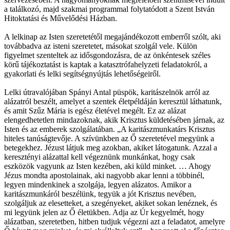
a találkozó, majd szakmai programmal folytatódott a Szent István
Hitoktatási és Művelődési Házban.
A lelkinap az Isten szeretetétől megajándékozott emberről szólt, aki
továbbadva az isteni szeretetet, másokat szolgál vele. Külön
figyelmet szenteltek az idősgondozásra, de az önkéntesek széles
körű tájékoztatást is kaptak a katasztrófahelyzeti feladatokról, a
gyakorlati és lelki segítségnyújtás lehetőségeiről.
Lelki útravalójában Spányi Antal püspök, karitászelnök arról az
alázatról beszélt, amelyet a szentek életpéldáján keresztül láthatunk,
és amit Szűz Mária is egész életével megélt. Ez az alázat
elengedhetetlen mindazoknak, akik Krisztus küldetésében járnak, az
Isten és az emberek szolgálatában. „A karitászmunkatárs Krisztus
hiteles tanúságtevője. A szívünkben az Ő szeretetével megyünk a
betegekhez. Jézust látjuk meg azokban, akiket látogatunk. Azzal a
keresztényi alázattal kell végeznünk munkánkat, hogy csak
eszközök vagyunk az Isten kezében, aki küld minket. … Ahogy
Jézus mondta apostolainak, aki nagyobb akar lenni a többinél,
legyen mindenkinek a szolgája, legyen alázatos. Amikor a
karitászmunkáról beszélünk, tegyük a jót Krisztus nevében,
szolgáljuk az elesetteket, a szegényeket, akiket sokan lenéznek, és
mi legyünk jelen az Ő életükben. Adja az Úr kegyelmét, hogy
alázatban, szeretetben, hitben tudjuk végezni azt a feladatot, amelyre