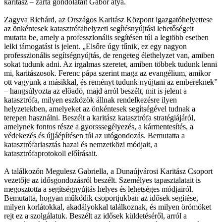
karitász – zárta gondolatait Gábor atya.
Zagyva Richárd, az Országos Karitász Központ igazgatóhelyettese
az önkéntesek katasztrófahelyzeti segítésnyújtási lehetőségeit
mutatta be, amely a professzionális segítésen túl a legtöbb esetben
lelki támogatást is jelent. „Elsőre úgy tűnik, ez egy nagyon
professzionális segítségnyújtás, de rengeteg élethelyzet van, amiben
sokat tudunk adni. Az irgalmas szeretet, amiben többek tudunk lenni
mi, karitászosok. Ferenc pápa szerint maga az evangélium, amikor
ott vagyunk a másikkal, és reményt tudunk nyújtani az embereknek”
– hangsúlyozta az előadó, majd arról beszélt, mit is jelent a
katasztrófa, milyen eszközök állnak rendelkezésre ilyen
helyzetekben, amelyeket az önkéntesek segítségével tudnak a
terepen használni. Beszélt a karitász katasztrófa stratégiájáról,
amelynek fontos része a gyorsssegélyezés, a kármentesítés, a
védekezés és újjáépítésen túl az utógondozás. Bemutatta a
katasztrófariasztás hazai és nemzetközi módjait, a
katasztrófaprotokoll előírásait.
A találkozón Megulesz Gabriella, a Dunaújvárosi Karitász Csoport
vezetője az idősgondozásról beszélt. Személyes tapasztalatait is
megosztotta a segítségnyújtás helyes és lehetséges módjairól.
Bemutatta, hogyan működik csoportjukban az idősek segítése,
milyen korlátokkal, akadályokkal találkoznak, és milyen örömöket
rejt ez a szolgálatuk. Beszélt az idősek küldetéséről, arról a