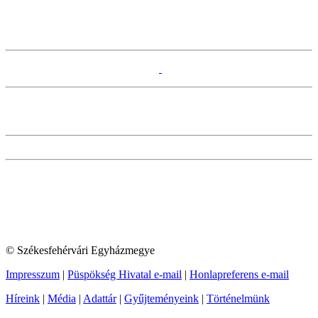
© Székesfehérvári Egyházmegye
Impresszum
|
Püspökség Hivatal e-mail
|
Honlapreferens e-mail
Híreink
|
Média
|
Adattár
|
Gyűjteményeink
|
Történelmünk