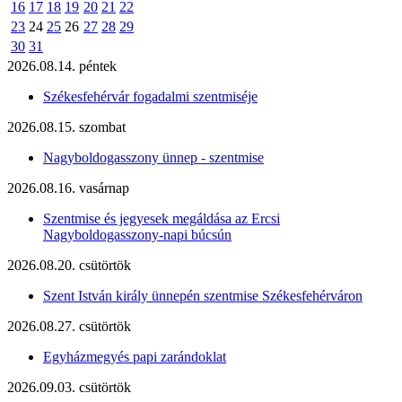
16
17
18
19
20
21
22
23
24
25
26
27
28
29
30
31
2026.08.14. péntek
Székesfehérvár fogadalmi szentmiséje
2026.08.15. szombat
Nagyboldogasszony ünnep - szentmise
2026.08.16. vasárnap
Szentmise és jegyesek megáldása az Ercsi
Nagyboldogasszony-napi búcsún
2026.08.20. csütörtök
Szent István király ünnepén szentmise Székesfehérváron
2026.08.27. csütörtök
Egyházmegyés papi zarándoklat
2026.09.03. csütörtök