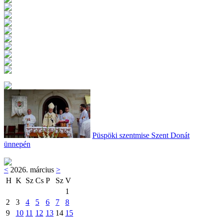
Püspöki szentmise Szent Donát
ünnepén
<
2026. március
>
H
K
Sz
Cs
P
Sz
V
1
2
3
4
5
6
7
8
9
10
11
12
13
14
15