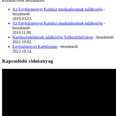
Korábbi évek beszámolói:
Az Egyházmegyei Karitász munkatársainak találkozója
-
beszámoló
2019.03.23.
Az Egyházmegyei Karitász munkatársainak találkozója
-
beszámoló
2019.11.09.
Karitászönkéntesek találkozója Székesfehérváron
- beszámoló
2021.10.02.
Egyházmegyei Karitásznap
- beszámoló
2023.10.14.
Kapcsolódó videóanyag