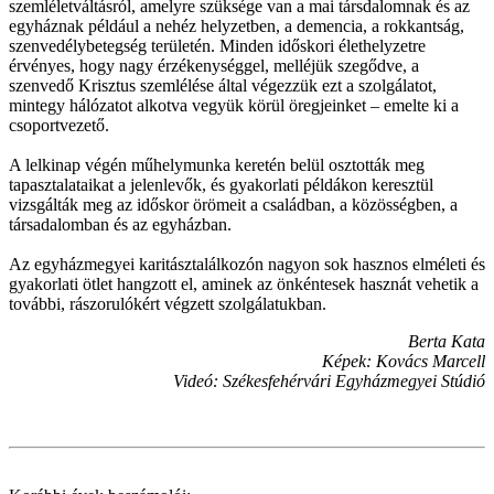
szemléletváltásról, amelyre szüksége van a mai társdalomnak és az
egyháznak például a nehéz helyzetben, a demencia, a rokkantság,
szenvedélybetegség területén. Minden időskori élethelyzetre
érvényes, hogy nagy érzékenységgel, melléjük szegődve, a
szenvedő Krisztus szemlélése által végezzük ezt a szolgálatot,
mintegy hálózatot alkotva vegyük körül öregjeinket – emelte ki a
csoportvezető.
A lelkinap végén műhelymunka keretén belül osztották meg
tapasztalataikat a jelenlevők, és gyakorlati példákon keresztül
vizsgálták meg az időskor örömeit a családban, a közösségben, a
társadalomban és az egyházban.
Az egyházmegyei karitásztalálkozón nagyon sok hasznos elméleti és
gyakorlati ötlet hangzott el, aminek az önkéntesek hasznát vehetik a
további, rászorulókért végzett szolgálatukban.
Berta Kata
Képek: Kovács Marcell
Videó: Székesfehérvári Egyházmegyei Stúdió