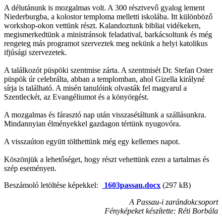
A délutánunk is mozgalmas volt. A 300 résztvevő gyalog lement
Niederburgba, a kolostor temploma melletti iskolába. Itt különböző
workshop-okon vettünk részt. Kalandoztunk bibliai vidékeken,
megismerkedtünk a ministránsok feladatival, barkácsoltunk és még
rengeteg más programot szerveztek meg nekünk a helyi katolikus
ifjúsági szervezetek.
A találkozót püspöki szentmise zárta. A szentmisét Dr. Stefan Oster
püspök úr celebrálta, abban a templomban, ahol Gizella királyné
sírja is található. A misén tanulóink olvasták fel magyarul a
Szentleckét, az Evangéliumot és a könyörgést.
A mozgalmas és fárasztó nap után visszasétáltunk a szállásunkra.
Mindannyian élményekkel gazdagon tértünk nyugovóra.
A visszaúton együtt tölthettünk még egy kellemes napot.
Köszönjük a lehetőséget, hogy részt vehettünk ezen a tartalmas és
szép eseményen.
Beszámoló letöltése képekkel:
1603passau.docx
(297 kB)
A Passau-i zarándokcsoport
Fényképeket készítette: Réti Borbála