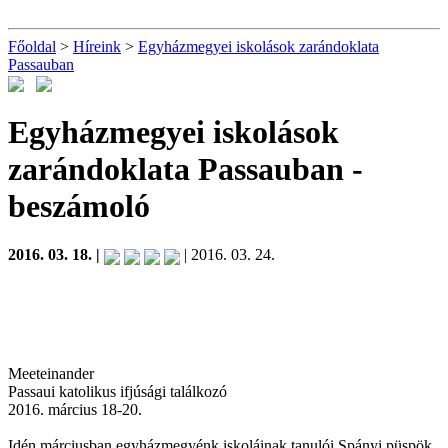
Főoldal
>
Híreink
>
Egyházmegyei iskolások zarándoklata
Passauban
Egyházmegyei iskolások
zarándoklata Passauban
-
beszámoló
2016. 03. 18. |
| 2016. 03. 24.
Meeteinander
Passaui katolikus ifjúsági találkozó
2016. március 18-20.
Idén márciusban egyházmegyénk iskoláinak tanulói Spányi püspök