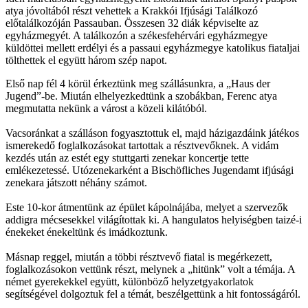
atya jóvoltából részt vehettek a Krakkói Ifjúsági Találkozó
előtalálkozóján Passauban. Összesen 32 diák képviselte az
egyházmegyét. A találkozón a székesfehérvári egyházmegye
küldöttei mellett erdélyi és a passaui egyházmegye katolikus fiataljai
tölthettek el együtt három szép napot.
Első nap fél 4 körül érkeztünk meg szállásunkra, a „Haus der
Jugend”-be. Miután elhelyezkedtünk a szobákban, Ferenc atya
megmutatta nekünk a várost a közeli kilátóból.
Vacsoránkat a szálláson fogyasztottuk el, majd házigazdáink játékos
ismerekedő foglalkozásokat tartottak a résztvevőknek. A vidám
kezdés után az estét egy stuttgarti zenekar koncertje tette
emlékezetessé. Utózenekarként a Bischöfliches Jugendamt ifjúsági
zenekara játszott néhány számot.
Este 10-kor átmentünk az épület kápolnájába, melyet a szervezők
addigra mécsesekkel világítottak ki. A hangulatos helyiségben taizé-i
énekeket énekeltünk és imádkoztunk.
Másnap reggel, miután a többi résztvevő fiatal is megérkezett,
foglalkozásokon vettünk részt, melynek a „hitünk” volt a témája. A
német gyerekekkel együtt, különböző helyzetgyakorlatok
segítségével dolgoztuk fel a témát, beszélgettünk a hit fontosságáról.