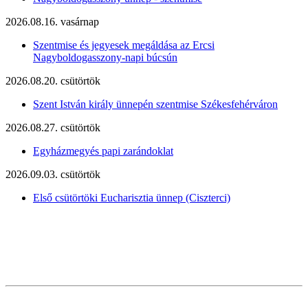
2026.08.16. vasárnap
Szentmise és jegyesek megáldása az Ercsi
Nagyboldogasszony-napi búcsún
2026.08.20. csütörtök
Szent István király ünnepén szentmise Székesfehérváron
2026.08.27. csütörtök
Egyházmegyés papi zarándoklat
2026.09.03. csütörtök
Első csütörtöki Eucharisztia ünnep (Ciszterci)