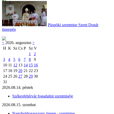
Püspöki szentmise Szent Donát
ünnepén
<
2026. augusztus
>
H
K
Sz
Cs
P
Sz
V
1
2
3
4
5
6
7
8
9
10
11
12
13
14
15
16
17
18
19
20
21
22
23
24
25
26
27
28
29
30
31
2026.08.14. péntek
Székesfehérvár fogadalmi szentmiséje
2026.08.15. szombat
Nagyboldogasszony ünnep - szentmise