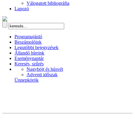
Válogatott bibliográfia
Lapozó
Programajánló
Beszámolóink
Legutóbbi bejegyzések
Állandó híreink
Eseménynaptár
Keresés, szűrés
Nagyböjt és húsvét
Adventi időszak
Ünnepkörök