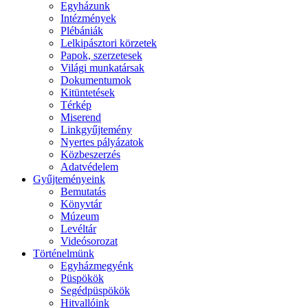
Egyházunk
Intézmények
Plébániák
Lelkipásztori körzetek
Papok, szerzetesek
Világi munkatársak
Dokumentumok
Kitüntetések
Térkép
Miserend
Linkgyűjtemény
Nyertes pályázatok
Közbeszerzés
Adatvédelem
Gyűjteményeink
Bemutatás
Könyvtár
Múzeum
Levéltár
Videósorozat
Történelmünk
Egyházmegyénk
Püspökök
Segédpüspökök
Hitvallóink