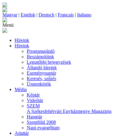
Magyar
|
English
|
Deutsch
|
Francais
|
Italiano
Menü
Híreink
Híreink
Programajánló
Beszámolóink
Legutóbbi bejegyzések
Állandó híreink
Eseménynaptár
Keresés, szűrés
Ünnepkörök
Média
Képtár
Videótár
SZEM
A Székesfehérvári Egyházmegye Magazinja
Hangtár
Szentföld 2008
Napi evangélium
Adattár