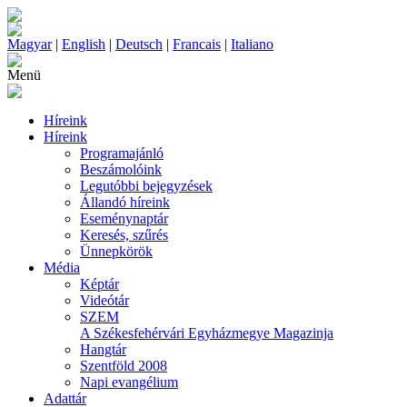
Magyar
|
English
|
Deutsch
|
Francais
|
Italiano
Menü
Híreink
Híreink
Programajánló
Beszámolóink
Legutóbbi bejegyzések
Állandó híreink
Eseménynaptár
Keresés, szűrés
Ünnepkörök
Média
Képtár
Videótár
SZEM
A Székesfehérvári Egyházmegye Magazinja
Hangtár
Szentföld 2008
Napi evangélium
Adattár