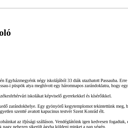
oló
dén Egyházmegyénk négy iskolájából 33 diák utazhatott Passauba. Erre 
ssau-i püspök atya meghívott egy háromnapos zarándoklatra, hogy együ
székesfehérvári iskolákat képviselő gyerekekkel és kísérőikkel.
elkedő zarándokhelye. Egy gyönyörű kegytemplomot tekintettünk meg,
yetlen szentté avatott kapucinus testvér Szent Konrád élt.
szobáinkat az ifjúsági szálláson. Vendéglátóink igen kedvesen fogadtak,
ak nagy nehezen sikerült ágyba küldeni minket a nap végén.