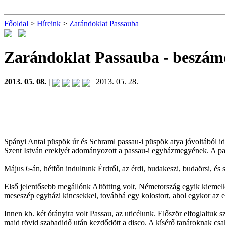
Főoldal
>
Híreink
>
Zarándoklat Passauba
Zarándoklat Passauba
- beszám
2013. 05. 08. |
| 2013. 05. 28.
Spányi Antal püspök úr és Schraml passau-i püspök atya jóvoltából i
Szent István ereklyét adományozott a passau-i egyházmegyének. A pa
Május 6-án, hétfőn indultunk Érdről, az érdi, budakeszi, budaörsi, és 
Első jelentősebb megállónk Altötting volt, Németország egyik kiem
meseszép egyházi kincsekkel, továbbá egy kolostort, ahol egykor az eg
Innen kb. két órányira volt Passau, az uticélunk. Először elfoglaltuk 
majd rövid szabadidő után kezdődött a disco. A kísérő tanároknak cs