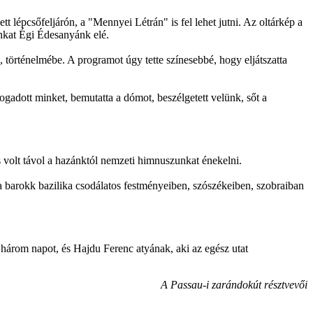
lépcsőfeljárón, a "Mennyei Létrán" is fel lehet jutni. Az oltárkép a
nkat Égi Édesanyánk elé.
 történelmébe. A programot úgy tette színesebbé, hogy eljátszatta
adott minket, bemutatta a dómot, beszélgetett velünk, sőt a
s volt távol a hazánktól nemzeti himnuszunkat énekelni.
a barokk bazilika csodálatos festményeiben, szószékeiben, szobraiban
 három napot, és Hajdu Ferenc atyának, aki az egész utat
A Passau-i zarándokút résztvevői