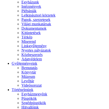
Egyházunk
Intézmények
Plébániák
Lelkipásztori körzetek
Papok, szerzetesek
Világi munkatársak
Dokumentumok
Kitüntetések
Térkép
Miserend
Linkgyűjtemény
Nyertes pályázatok
Közbeszerzés
Adatvédelem
Gyűjteményeink
Bemutatás
Könyvtár
Múzeum
Levéltár
Videósorozat
Történelmünk
Egyházmegyénk
Püspökök
Segédpüspökök
Hitvallóink