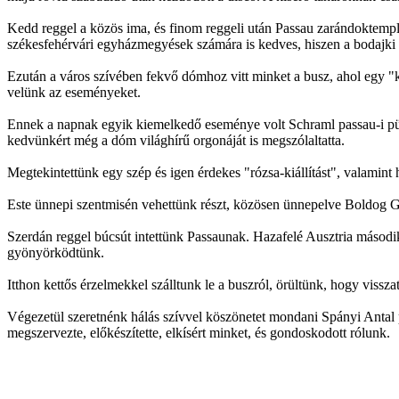
Kedd reggel a közös ima, és finom reggeli után Passau zarándoktemplo
székesfehérvári egyházmegyések számára is kedves, hiszen a bodajki 
Ezután a város szívében fekvő dómhoz vitt minket a busz, ahol egy "kö
velünk az eseményeket.
Ennek a napnak egyik kiemelkedő eseménye volt Schraml passau-i püsp
kedvünkért még a dóm világhírű orgonáját is megszólaltatta.
Megtekintettünk egy szép és igen érdekes "rózsa-kiállítást", valamint 
Este ünnepi szentmisén vehettünk részt, közösen ünnepelve Boldog Gize
Szerdán reggel búcsút intettünk Passaunak. Hazafelé Ausztria második
gyönyörködtünk.
Itthon kettős érzelmekkel szálltunk le a buszról, örültünk, hogy viss
Végezetül szeretnénk hálás szívvel köszönetet mondani Spányi Antal pü
megszervezte, előkészítette, elkísért minket, és gondoskodott rólunk.