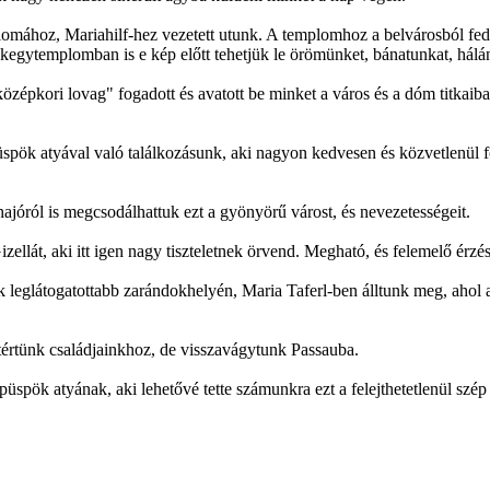
mához, Mariahilf-hez vezetett utunk. A templomhoz a belvárosból fedett 
kegytemplomban is e kép előtt tehetjük le örömünket, bánatunkat, hálá
zépkori lovag" fogadott és avatott be minket a város és a dóm titkaiba,
ök atyával való találkozásunk, aki nagyon kedvesen és közvetlenül fog
hajóról is megcsodálhattuk ezt a gyönyörű várost, és nevezetességeit.
llát, aki itt igen nagy tiszteletnek örvend. Megható, és felemelő érzé
 leglátogatottabb zarándokhelyén, Maria Taferl-ben álltunk meg, ahol 
zatértünk családjainkhoz, de visszavágytunk Passauba.
spök atyának, aki lehetővé tette számunkra ezt a felejthetetlenül szép