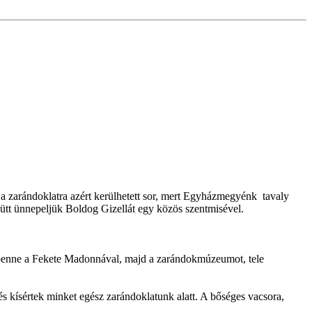
a zarándoklatra azért kerülhetett sor, mert Egyházmegyénk tavaly
tt ünnepeljük Boldog Gizellát egy közös szentmisével.
 benne a Fekete Madonnával, majd a zarándokmúzeumot, tele
 és kísértek minket egész zarándoklatunk alatt. A bőséges vacsora,