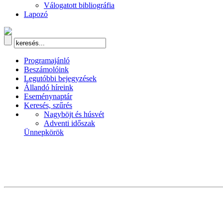
Válogatott bibliográfia
Lapozó
Programajánló
Beszámolóink
Legutóbbi bejegyzések
Állandó híreink
Eseménynaptár
Keresés, szűrés
Nagyböjt és húsvét
Adventi időszak
Ünnepkörök