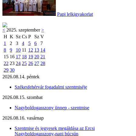
Papi lelkigyakorlat
<
2025. szeptember
>
H
K
Sz
Cs
P
Sz
V
1
2
3
4
5
6
7
8
9
10
11
12
13
14
15
16
17
18
19
20
21
22
23
24
25
26
27
28
29
30
2026.08.14. péntek
Székesfehérvár fogadalmi szentmiséje
2026.08.15. szombat
Nagyboldogasszony ünnep - szentmise
2026.08.16. vasárnap
Szentmise és jegyesek megáldása az Ercsi
Nagyboldogasszony-napi búcsún