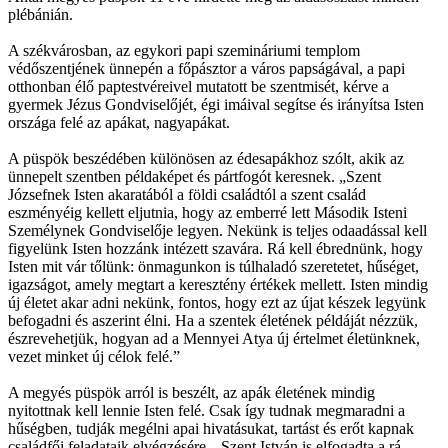
plébánián.
A székvárosban, az egykori papi szemináriumi templom
védőszentjének ünnepén a főpásztor a város papságával, a papi
otthonban élő paptestvéreivel mutatott be szentmisét, kérve a
gyermek Jézus Gondviselőjét, égi imáival segítse és irányítsa Isten
országa felé az apákat, nagyapákat.
A püspök beszédében különösen az édesapákhoz szólt, akik az
ünnepelt szentben példaképet és pártfogót keresnek. „Szent
Józsefnek Isten akaratából a földi családtól a szent család
eszményéig kellett eljutnia, hogy az emberré lett Második Isteni
Személynek Gondviselője legyen. Nekünk is teljes odaadással kell
figyelünk Isten hozzánk intézett szavára. Rá kell ébrednünk, hogy
Isten mit vár tőlünk: önmagunkon is túlhaladó szeretetet, hűséget,
igazságot, amely megtart a keresztény értékek mellett. Isten mindig
új életet akar adni nekünk, fontos, hogy ezt az újat készek legyünk
befogadni és aszerint élni. Ha a szentek életének példáját nézzük,
észrevehetjük, hogyan ad a Mennyei Atya új értelmet életünknek,
vezet minket új célok felé.”
A megyés püspök arról is beszélt, az apák életének mindig
nyitottnak kell lennie Isten felé. Csak így tudnak megmaradni a
hűségben, tudják megélni apai hivatásukat, tartást és erőt kapnak
családfői feladataik elvégzésére. „Szent István is elfogadta a rá