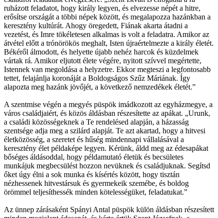
ruházott feladatot, hogy király legyen, és elvezesse népét a hitre,
erősítse országát a többi népek között, és megalapozza hazánkban a
keresztény kultúrát. Ahogy öregedett, Fiának akarta átadni a
vezetést, és Imre tökéletesen alkalmas is volt a feladatra. Amikor az
átvétel előtt a trónörökös meghalt, Isten újraértelmezte a király életét.
Békéről álmodott, és helyette újabb nehéz harcok és küzdelmek
vártak rá. Amikor eljutott élete végére, nyitott szívvel megértette,
Istennek van megoldása a helyzetre. Ekkor megteszi a legfontosabb
tettet, felajánlja koronáját a Boldogságos Szűz Máriának. Így
alapozta meg hazánk jövőjét, a következő nemzedékek életét.”
A szentmise végén a megyés püspök imádkozott az egyházmegye, a
város családjaiért, és közös áldásban részesítette az apákat. „Urunk,
a családi közösségeknek a Te rendelésed alapján, a házasság
szentsége adja meg a szilárd alapját. Te azt akartad, hogy a hitvesi
életközösség, a szeretet és hűség mindennapi vállalásával a
keresztény élet példaképe legyen. Kérünk, áldd meg az édesapákat
bőséges áldásoddal, hogy példamutató életük és becsületes
munkájuk megbecsülést hozzon nevüknek és családjuknak. Segítsd
őket úgy élni a sok munka és kísértés között, hogy tisztán
nézhessenek hitvestársuk és gyermekeik szemébe, és boldog
örömmel teljesíthessék minden kötelességüket, feladatukat.”
Az ünnep zárásaként Spányi Antal püspök külön áldásban részesített