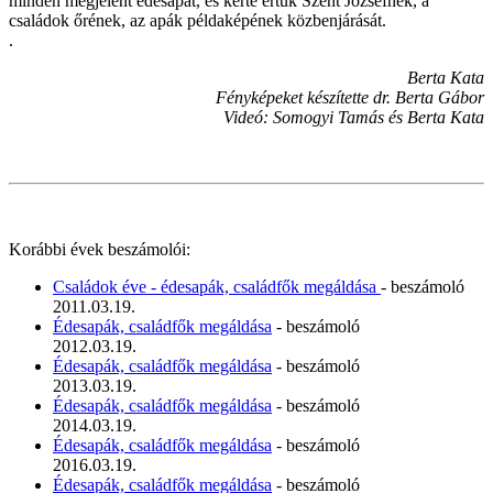
minden megjelent édesapát, és kérte értük Szent Józsefnek, a
családok őrének, az apák példaképének közbenjárását.
.
Berta Kata
Fényképeket készítette dr. Berta Gábor
Videó: Somogyi Tamás és Berta Kata
Korábbi évek beszámolói:
Családok éve - édesapák, családfők megáldása
- beszámoló
2011.03.19.
Édesapák, családfők megáldása
- beszámoló
2012.03.19.
Édesapák, családfők megáldása
- beszámoló
2013.03.19.
Édesapák, családfők megáldása
- beszámoló
2014.03.19.
Édesapák, családfők megáldása
- beszámoló
2016.03.19.
Édesapák, családfők megáldása
- beszámoló