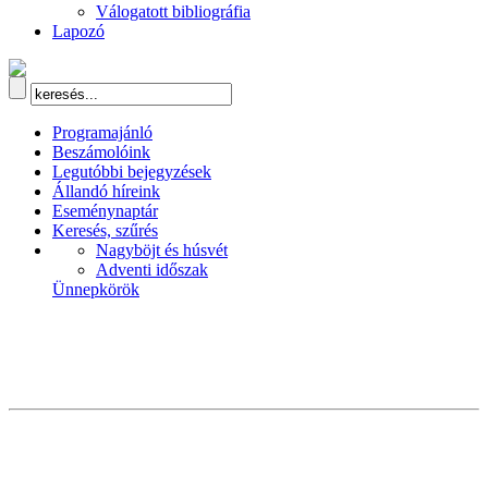
Válogatott bibliográfia
Lapozó
Programajánló
Beszámolóink
Legutóbbi bejegyzések
Állandó híreink
Eseménynaptár
Keresés, szűrés
Nagyböjt és húsvét
Adventi időszak
Ünnepkörök