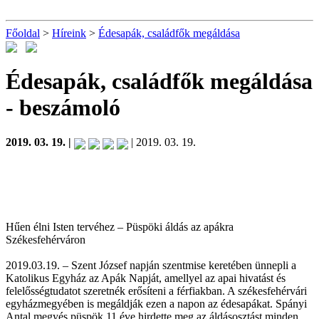
Főoldal
>
Híreink
>
Édesapák, családfők megáldása
Édesapák, családfők megáldása
- beszámoló
2019. 03. 19. |
| 2019. 03. 19.
Hűen élni Isten tervéhez – Püspöki áldás az apákra
Székesfehérváron
2019.03.19. – Szent József napján szentmise keretében ünnepli a
Katolikus Egyház az Apák Napját, amellyel az apai hivatást és
felelősségtudatot szeretnék erősíteni a férfiakban. A székesfehérvári
egyházmegyében is megáldják ezen a napon az édesapákat. Spányi
Antal megyés püspök 11 éve hirdette meg az áldásosztást minden