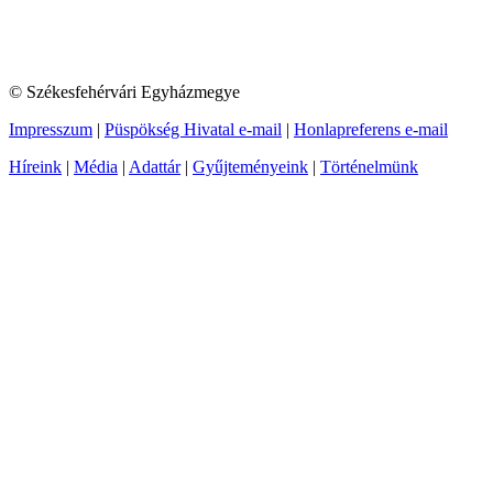
© Székesfehérvári Egyházmegye
Impresszum
|
Püspökség Hivatal e-mail
|
Honlapreferens e-mail
Híreink
|
Média
|
Adattár
|
Gyűjteményeink
|
Történelmünk