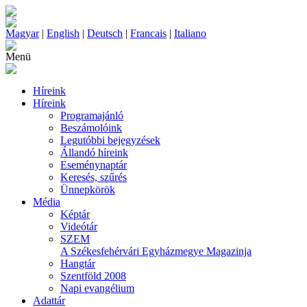
Magyar
|
English
|
Deutsch
|
Francais
|
Italiano
Menü
Híreink
Híreink
Programajánló
Beszámolóink
Legutóbbi bejegyzések
Állandó híreink
Eseménynaptár
Keresés, szűrés
Ünnepkörök
Média
Képtár
Videótár
SZEM
A Székesfehérvári Egyházmegye Magazinja
Hangtár
Szentföld 2008
Napi evangélium
Adattár