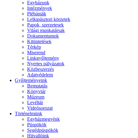
Egyházunk
Intézmények
Plébániák
Lelkipásztori körzetek
Papok, szerzetesek
Világi munkatársak
Dokumentumok
Kitüntetések
Térkép
Miserend
Linkgyűjtemény
Nyertes pályázatok
Közbeszerzés
Adatvédelem
Gyűjteményeink
Bemutatás
Könyvtár
Múzeum
Levéltár
Videósorozat
Történelmünk
Egyházmegyénk
Püspökök
Segédpüspökök
Hitvallóink