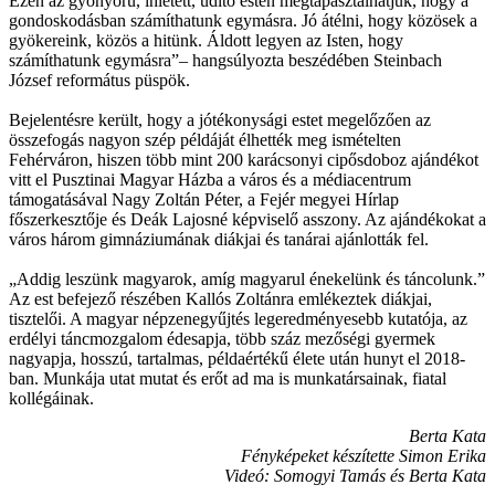
Ezen az gyönyörű, ihletett, üdítő estén megtapasztalhatjuk, hogy a
gondoskodásban számíthatunk egymásra. Jó átélni, hogy közösek a
gyökereink, közös a hitünk. Áldott legyen az Isten, hogy
számíthatunk egymásra”– hangsúlyozta beszédében Steinbach
József református püspök.
Bejelentésre került, hogy a jótékonysági estet megelőzően az
összefogás nagyon szép példáját élhették meg ismételten
Fehérváron, hiszen több mint 200 karácsonyi cipősdoboz ajándékot
vitt el Pusztinai Magyar Házba a város és a médiacentrum
támogatásával Nagy Zoltán Péter, a Fejér megyei Hírlap
főszerkesztője és Deák Lajosné képviselő asszony. Az ajándékokat a
város három gimnáziumának diákjai és tanárai ajánlották fel.
„Addig leszünk magyarok, amíg magyarul énekelünk és táncolunk.”
Az est befejező részében Kallós Zoltánra emlékeztek diákjai,
tisztelői. A magyar népzenegyűjtés legeredményesebb kutatója, az
erdélyi táncmozgalom édesapja, több száz mezőségi gyermek
nagyapja, hosszú, tartalmas, példaértékű élete után hunyt el 2018-
ban. Munkája utat mutat és erőt ad ma is munkatársainak, fiatal
kollégáinak.
Berta Kata
Fényképeket készítette Simon Erika
Videó: Somogyi Tamás és Berta Kata