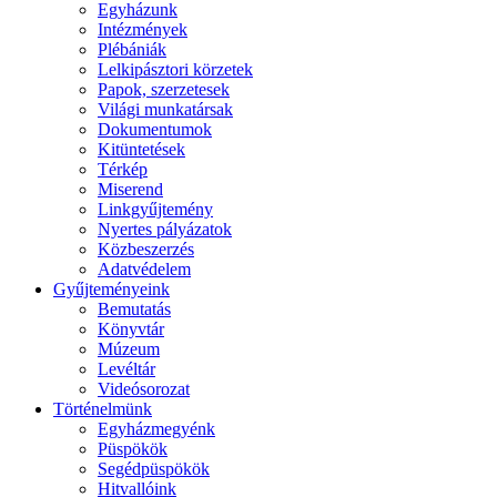
Egyházunk
Intézmények
Plébániák
Lelkipásztori körzetek
Papok, szerzetesek
Világi munkatársak
Dokumentumok
Kitüntetések
Térkép
Miserend
Linkgyűjtemény
Nyertes pályázatok
Közbeszerzés
Adatvédelem
Gyűjteményeink
Bemutatás
Könyvtár
Múzeum
Levéltár
Videósorozat
Történelmünk
Egyházmegyénk
Püspökök
Segédpüspökök
Hitvallóink