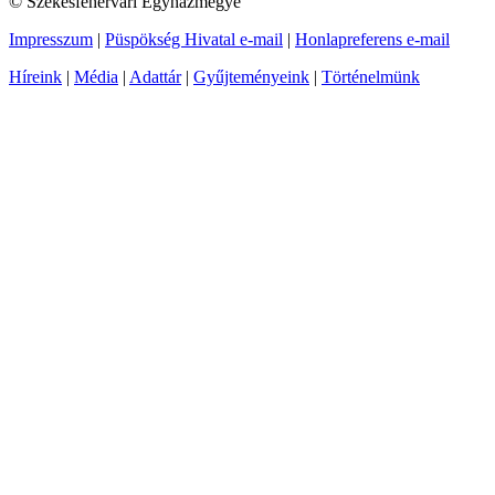
© Székesfehérvári Egyházmegye
Impresszum
|
Püspökség Hivatal e-mail
|
Honlapreferens e-mail
Híreink
|
Média
|
Adattár
|
Gyűjteményeink
|
Történelmünk