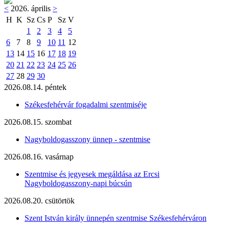
<
2026. április
>
H
K
Sz
Cs
P
Sz
V
1
2
3
4
5
6
7
8
9
10
11
12
13
14
15
16
17
18
19
20
21
22
23
24
25
26
27
28
29
30
2026.08.14. péntek
Székesfehérvár fogadalmi szentmiséje
2026.08.15. szombat
Nagyboldogasszony ünnep - szentmise
2026.08.16. vasárnap
Szentmise és jegyesek megáldása az Ercsi
Nagyboldogasszony-napi búcsún
2026.08.20. csütörtök
Szent István király ünnepén szentmise Székesfehérváron