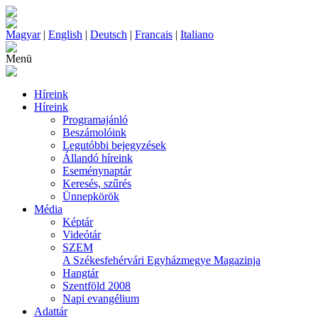
Magyar
|
English
|
Deutsch
|
Francais
|
Italiano
Menü
Híreink
Híreink
Programajánló
Beszámolóink
Legutóbbi bejegyzések
Állandó híreink
Eseménynaptár
Keresés, szűrés
Ünnepkörök
Média
Képtár
Videótár
SZEM
A Székesfehérvári Egyházmegye Magazinja
Hangtár
Szentföld 2008
Napi evangélium
Adattár