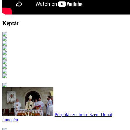
Képtár
Püspöki szentmise Szent Donát
ünnepén