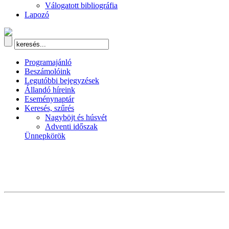
Válogatott bibliográfia
Lapozó
Programajánló
Beszámolóink
Legutóbbi bejegyzések
Állandó híreink
Eseménynaptár
Keresés, szűrés
Nagyböjt és húsvét
Adventi időszak
Ünnepkörök