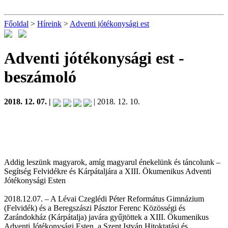
Főoldal
>
Híreink
>
Adventi jótékonysági est
Adventi jótékonysági est
-
beszámoló
2018. 12. 07. |
| 2018. 12. 10.
Addig leszünk magyarok, amíg magyarul énekelünk és táncolunk –
Segítség Felvidékre és Kárpátaljára a XIII. Ökumenikus Adventi
Jótékonysági Esten
2018.12.07. – A Lévai Czeglédi Péter Református Gimnázium
(Felvidék) és a Beregszászi Pásztor Ferenc Közösségi és
Zarándokház (Kárpátalja) javára gyűjtöttek a XIII. Ökumenikus
Adventi Jótékonysági Esten, a Szent István Hitoktatási és