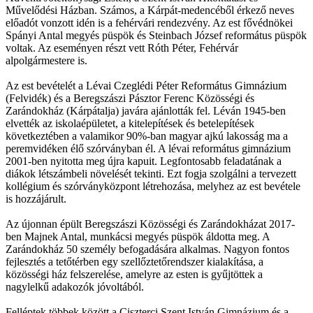
Művelődési Házban. Számos, a Kárpát-medencéből érkező neves
előadót vonzott idén is a fehérvári rendezvény. Az est fővédnökei
Spányi Antal megyés püspök és Steinbach József református püspök
voltak. Az eseményen részt vett Róth Péter, Fehérvár
alpolgármestere is.
Az est bevételét a Lévai Czeglédi Péter Református Gimnázium
(Felvidék) és a Beregszászi Pásztor Ferenc Közösségi és
Zarándokház (Kárpátalja) javára ajánlották fel. Léván 1945-ben
elvették az iskolaépületet, a kitelepítések és betelepítések
következtében a valamikor 90%-ban magyar ajkú lakosság ma a
peremvidéken élő szórványban él. A lévai református gimnázium
2001-ben nyitotta meg újra kapuit. Legfontosabb feladatának a
diákok létszámbeli növelését tekinti. Ezt fogja szolgálni a tervezett
kollégium és szórványközpont létrehozása, melyhez az est bevétele
is hozzájárult.
Az újonnan épült Beregszászi Közösségi és Zarándokházat 2017-
ben Majnek Antal, munkácsi megyés püspök áldotta meg. A
Zarándokház 50 személy befogadására alkalmas. Nagyon fontos
fejlesztés a tetőtérben egy szellőztetőrendszer kialakítása, a
közösségi ház felszerelése, amelyre az esten is gyűjtöttek a
nagylelkű adakozók jóvoltából.
Felléptek többek között a Ciszterci Szent István Gimnázium és a