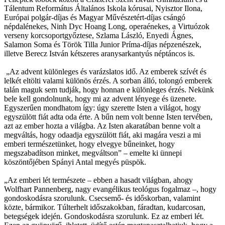
Tálentum Református Általános Iskola kórusai, Nyisztor Ilona,
Európai polgár-díjas és Magyar Művészetért-díjas csángó
népdalénekes, Ninh Dyc Hoang Long, operaénekes, a Virtuózok
verseny korcsoportgyőztese, Szlama László, Enyedi Ágnes,
Salamon Soma és Török Tilla Junior Príma-díjas népzenészek,
illetve Berecz István kétszeres aranysarkantyús néptáncos is.
„Az advent különleges és varázslatos idő. Az emberek szívét és
lelkét eltölti valami különös érzés. A sorban álló, tolongó emberek
talán maguk sem tudják, hogy honnan e különleges érzés. Nekünk
bele kell gondolnunk, hogy mi az advent lényege és üzenete.
Egyszerűen mondhatom így: úgy szerette Isten a világot, hogy
egyszülött fiát adta oda érte. A bűn nem volt benne Isten tervében,
azt az ember hozta a világba. Az Isten akaratában benne volt a
megváltás, hogy odaadja egyszülött fiát, aki magára veszi a mi
emberi természetünket, hogy elvegye bűneinket, hogy
megszabadítson minket, megváltson” – emelte ki ünnepi
köszöntőjében Spányi Antal megyés püspök.
„Az emberi lét természete – ebben a hasadt világban, ahogy
Wolfhart Pannenberg, nagy evangélikus teológus fogalmaz –, hogy
gondoskodásra szorulunk. Csecsemő- és időskorban, valamint
közte, bármikor. Túlterhelt időszakokban, fáradtan, kudarcosan,
betegségek idején. Gondoskodásra szorulunk. Ez az emberi lét.