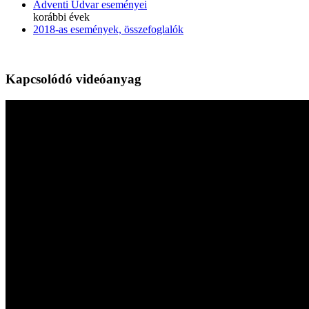
Adventi Udvar eseményei
korábbi évek
2018-as események, összefoglalók
Kapcsolódó videóanyag