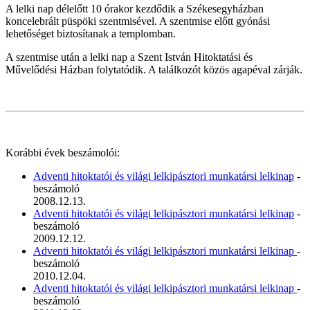
A lelki nap délelőtt 10 órakor kezdődik a Székesegyházban
koncelebrált püspöki szentmisével. A szentmise előtt gyónási
lehetőséget biztosítanak a templomban.
A szentmise után a lelki nap a Szent István Hitoktatási és
Művelődési Házban folytatódik. A találkozót közös agapéval zárják.
Korábbi évek beszámolói:
Adventi hitoktatói és világi lelkipásztori munkatársi lelkinap
-
beszámoló
2008.12.13.
Adventi hitoktatói és világi lelkipásztori munkatársi lelkinap
-
beszámoló
2009.12.12.
Adventi hitoktatói és világi lelkipásztori munkatársi lelkinap
-
beszámoló
2010.12.04.
Adventi hitoktatói és világi lelkipásztori munkatársi lelkinap
-
beszámoló