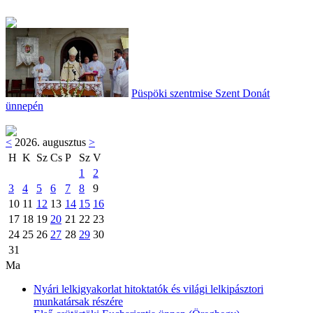
Püspöki szentmise Szent Donát
ünnepén
<
2026. augusztus
>
H
K
Sz
Cs
P
Sz
V
1
2
3
4
5
6
7
8
9
10
11
12
13
14
15
16
17
18
19
20
21
22
23
24
25
26
27
28
29
30
31
Ma
Nyári lelkigyakorlat hitoktatók és világi lelkipásztori
munkatársak részére