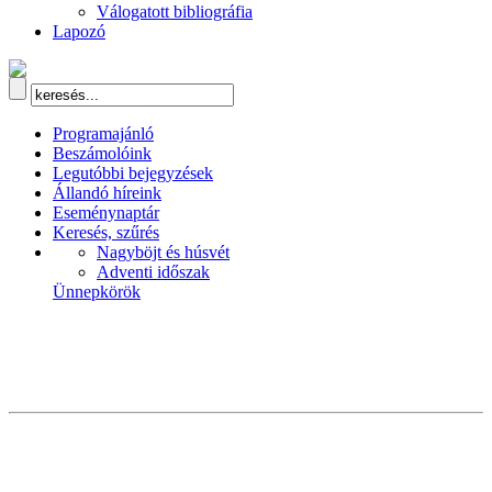
Válogatott bibliográfia
Lapozó
Programajánló
Beszámolóink
Legutóbbi bejegyzések
Állandó híreink
Eseménynaptár
Keresés, szűrés
Nagyböjt és húsvét
Adventi időszak
Ünnepkörök