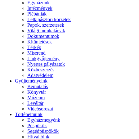
Egyházunk
Intézmények
Plébániák
Lelkipásztori körzetek
Papok, szerzetesek
Világi munkatársak
Dokumentumok
Kitüntetések
Térkép
Miserend
Linkgyűjtemény
Nyertes pályázatok
Közbeszerzés
Adatvédelem
Gyűjteményeink
Bemutatás
Könyvtár
Múzeum
Levéltár
Videósorozat
Történelmünk
Egyházmegyénk
Püspökök
Segédpüspökök
Hitvallóink