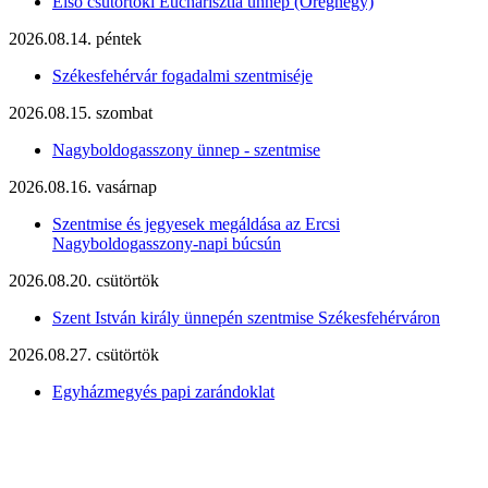
Első csütörtöki Eucharisztia ünnep (Öreghegy)
2026.08.14. péntek
Székesfehérvár fogadalmi szentmiséje
2026.08.15. szombat
Nagyboldogasszony ünnep - szentmise
2026.08.16. vasárnap
Szentmise és jegyesek megáldása az Ercsi
Nagyboldogasszony-napi búcsún
2026.08.20. csütörtök
Szent István király ünnepén szentmise Székesfehérváron
2026.08.27. csütörtök
Egyházmegyés papi zarándoklat