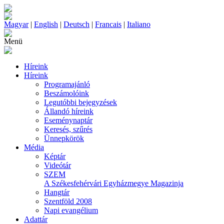
Magyar
|
English
|
Deutsch
|
Francais
|
Italiano
Menü
Híreink
Híreink
Programajánló
Beszámolóink
Legutóbbi bejegyzések
Állandó híreink
Eseménynaptár
Keresés, szűrés
Ünnepkörök
Média
Képtár
Videótár
SZEM
A Székesfehérvári Egyházmegye Magazinja
Hangtár
Szentföld 2008
Napi evangélium
Adattár