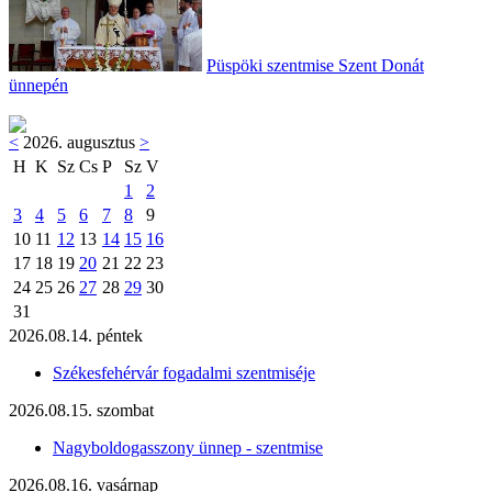
Püspöki szentmise Szent Donát
ünnepén
<
2026. augusztus
>
H
K
Sz
Cs
P
Sz
V
1
2
3
4
5
6
7
8
9
10
11
12
13
14
15
16
17
18
19
20
21
22
23
24
25
26
27
28
29
30
31
2026.08.14. péntek
Székesfehérvár fogadalmi szentmiséje
2026.08.15. szombat
Nagyboldogasszony ünnep - szentmise
2026.08.16. vasárnap