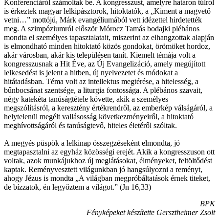
Konferenciáról számoltak be. A kongresszust, amelyre határon túlról
is érkeztek magyar lelkipásztorok, hitoktatók, a „Kiment a magvető
vetni…” mottójú, Márk evangéliumából vett idézettel hirdetették
meg. A szimpóziumról először Mórocz Tamás bodajki plébános
mondta el személyes tapasztalatait, miszerint az elhangzottak alapján
is elmondható minden hitoktató közös gondokat, örömöket hordoz,
akár városban, akár kis településen tanít. Kiemelt témája volt a
kongresszusnak a Hit Éve, az Új Evangelizáció, amely megújított
lelkesedést is jelent a hitben, új nyelvezetet és módokat a
hitátadásban. Téma volt az intellektus megtérése, a hitelesség, a
bűnbocsánat szentsége, a liturgia fontossága. A plébános szavait,
négy katekéta tanúságtétele követte, akik a személyes
megszólításról, a keresztény értékrendről, az emberkép válságáról, a
helytelenül megélt vallásosság következményeiről, a hitoktató
meghívottságáról és tanúságtevő, hiteles életéről szóltak.
A megyés püspök a lelkinap összegzéseként elmondta, jó
megtapasztalni az egyház közösségi erejét. Akik a kongresszuson ott
voltak, azok munkájukhoz új meglátásokat, élményeket, feltöltődést
kaptak. Reményvesztett világunkban jó hangsúlyozni a reményt,
ahogy Jézus is mondta „A világban megpróbáltatások érnek titeket,
de bízzatok, én legyőztem a világot.” (Jn 16,33)
BPK
Fényképeket készítette Gersztheimer Zsolt