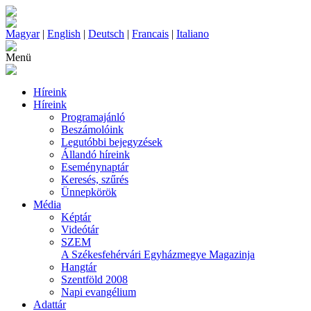
Magyar
|
English
|
Deutsch
|
Francais
|
Italiano
Menü
Híreink
Híreink
Programajánló
Beszámolóink
Legutóbbi bejegyzések
Állandó híreink
Eseménynaptár
Keresés, szűrés
Ünnepkörök
Média
Képtár
Videótár
SZEM
A Székesfehérvári Egyházmegye Magazinja
Hangtár
Szentföld 2008
Napi evangélium
Adattár