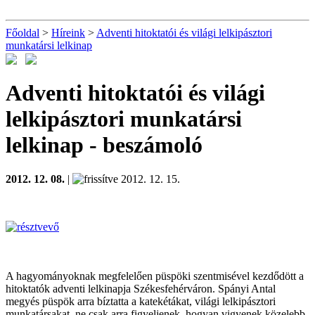
Főoldal
>
Híreink
>
Adventi hitoktatói és világi lelkipásztori
munkatársi lelkinap
Adventi hitoktatói és világi
lelkipásztori munkatársi
lelkinap
- beszámoló
2012. 12. 08.
|
2012. 12. 15.
A hagyományoknak megfelelően püspöki szentmisével kezdődött a
hitoktatók adventi lelkinapja Székesfehérváron. Spányi Antal
megyés püspök arra bíztatta a katekétákat, világi lelkipásztori
munkatársakat, ne csak arra figyeljenek, hogyan vigyenek közelebb