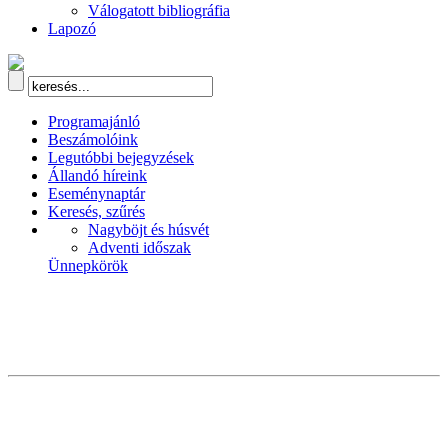
Válogatott bibliográfia
Lapozó
Programajánló
Beszámolóink
Legutóbbi bejegyzések
Állandó híreink
Eseménynaptár
Keresés, szűrés
Nagyböjt és húsvét
Adventi időszak
Ünnepkörök