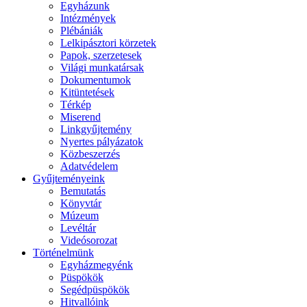
Egyházunk
Intézmények
Plébániák
Lelkipásztori körzetek
Papok, szerzetesek
Világi munkatársak
Dokumentumok
Kitüntetések
Térkép
Miserend
Linkgyűjtemény
Nyertes pályázatok
Közbeszerzés
Adatvédelem
Gyűjteményeink
Bemutatás
Könyvtár
Múzeum
Levéltár
Videósorozat
Történelmünk
Egyházmegyénk
Püspökök
Segédpüspökök
Hitvallóink