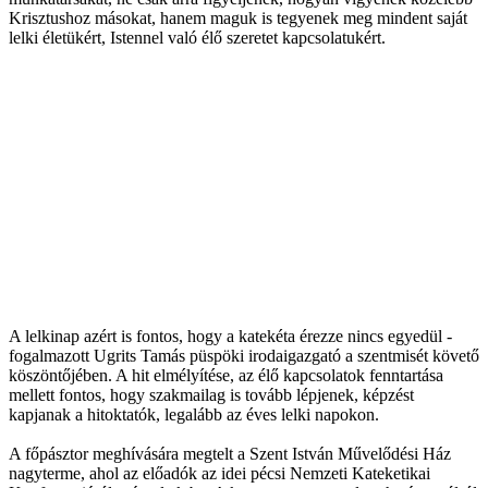
Krisztushoz másokat, hanem maguk is tegyenek meg mindent saját
lelki életükért, Istennel való élő szeretet kapcsolatukért.
A lelkinap azért is fontos, hogy a katekéta érezze nincs egyedül -
fogalmazott Ugrits Tamás püspöki irodaigazgató a szentmisét követő
köszöntőjében. A hit elmélyítése, az élő kapcsolatok fenntartása
mellett fontos, hogy szakmailag is tovább lépjenek, képzést
kapjanak a hitoktatók, legalább az éves lelki napokon.
A főpásztor meghívására megtelt a Szent István Művelődési Ház
nagyterme, ahol az előadók az idei pécsi Nemzeti Kateketikai