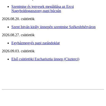
Szentmise és jegyesek megáldása az Ercsi
Nagyboldogasszony-napi búcsún
2026.08.20. csütörtök
Szent István király ünnepén szentmise Székesfehérváron
2026.08.27. csütörtök
Egyházmegyés papi zarándoklat
2026.09.03. csütörtök
Első csütörtöki Eucharisztia ünnep (Ciszterci)