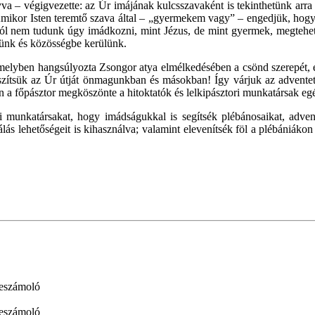
yva – végigvezette: az Úr imájának kulcsszavaként is tekinthetünk ar
mikor Isten teremtő szava által – „gyermekem vagy” – engedjük, hogy 
nem tudunk úgy imádkozni, mint Jézus, de mint gyermek, megtehetjük
rünk és közösségbe kerülünk.
lyben hangsúlyozta Zsongor atya elmélkedésében a csönd szerepét, és a
szítsük az Úr útját önmagunkban és másokban! Így várjuk az adventet,
án a főpásztor megköszönte a hitoktatók és lelkipásztori munkatársak egés
ori munkatársakat, hogy imádságukkal is segítsék plébánosaikat, adven
álás lehetőségeit is kihasználva; valamint elevenítsék föl a plébániáko
eszámoló
eszámoló