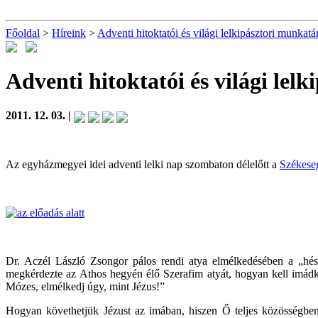
Főoldal
>
Híreink
>
Adventi hitoktatói és világi lelkipásztori munkatár
Adventi hitoktatói és világi lel
2011. 12. 03. |
Az egyházmegyei idei adventi lelki nap szombaton délelőtt a
Székese
Dr. Aczél László Zsongor pálos rendi atya elmélkedésében a „hés
megkérdezte az Athos hegyén élő Szerafim atyát, hogyan kell imádko
Mózes, elmélkedj úgy, mint Jézus!”
Hogyan követhetjük Jézust az imában, hiszen Ő teljes közösségben