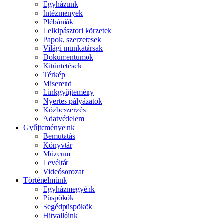
Egyházunk
Intézmények
Plébániák
Lelkipásztori körzetek
Papok, szerzetesek
Világi munkatársak
Dokumentumok
Kitüntetések
Térkép
Miserend
Linkgyűjtemény
Nyertes pályázatok
Közbeszerzés
Adatvédelem
Gyűjteményeink
Bemutatás
Könyvtár
Múzeum
Levéltár
Videósorozat
Történelmünk
Egyházmegyénk
Püspökök
Segédpüspökök
Hitvallóink