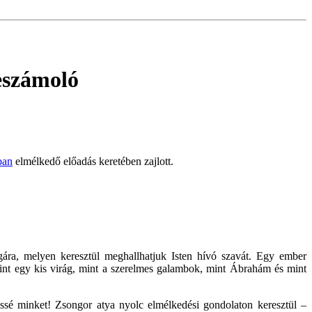
eszámoló
ban
elmélkedő előadás keretében zajlott.
ára, melyen keresztül meghallhatjuk Isten hívó szavát. Egy ember
mint egy kis virág, mint a szerelmes galambok, mint Ábrahám és mint
ssé minket! Zsongor atya nyolc elmélkedési gondolaton keresztül –