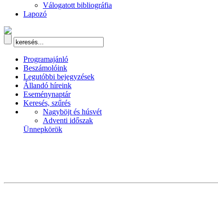
Válogatott bibliográfia
Lapozó
Programajánló
Beszámolóink
Legutóbbi bejegyzések
Állandó híreink
Eseménynaptár
Keresés, szűrés
Nagyböjt és húsvét
Adventi időszak
Ünnepkörök