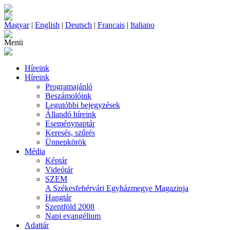
Magyar
|
English
|
Deutsch
|
Francais
|
Italiano
Menü
Híreink
Híreink
Programajánló
Beszámolóink
Legutóbbi bejegyzések
Állandó híreink
Eseménynaptár
Keresés, szűrés
Ünnepkörök
Média
Képtár
Videótár
SZEM
A Székesfehérvári Egyházmegye Magazinja
Hangtár
Szentföld 2008
Napi evangélium
Adattár