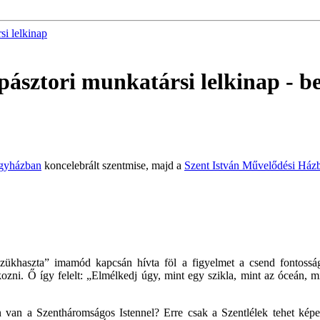
si lelkinap
kipásztori munkatársi lelkinap
- b
gyházban
koncelebrált szentmise, majd a
Szent István Művelődési Ház
zükhaszta” imamód kapcsán hívta föl a figyelmet a csend fontosság
zni. Ő így felelt: „Elmélkedj úgy, mint egy szikla, mint az óceán, 
 van a Szentháromságos Istennel? Erre csak a Szentlélek tehet képe