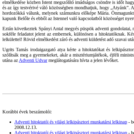
elmélkedése közben Istent megszólító imádságos csöndre is időt hag
és az így testvérivé váló közösségben mondhatjuk, hogy „Atyánk”. A
hordozókká válunk, melynek számunkra előképe Mária. Önmagunktól 
kapunk Belőle és ebből az Istennel való kapcsolatból közösséget nye
Eztán következtek Spányi Antal megyés püspök adventi gondolatai, me
sokféle feladatot jelent az embernek, különösen a hitoktatóknak. Ké
lelkülettel! Rövid elmélkedést záró és adventi küldetést adó szavai ut
Ugrits Tamás irodaigazgató atya kérte a hitoktatókat és lelkipászt
szólítsák meg a gyermekeket, akár a misztériumjátékok, éjféli ministr
utána az
Adventi Udvar
meglátogatására hívta a jelen lévőket.
Korábbi évek beszámolói:
Adventi hitoktatói és világi lelkipásztori munkatársi lelkinap
- b
2008.12.13.
Adventi hitoktatói és világi lelkipásztori munkatársi lelkinap
- b