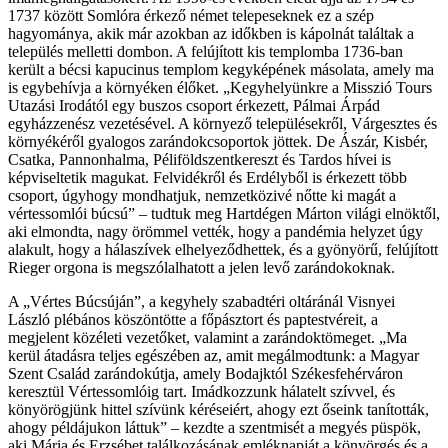
1737 között Somlóra érkező német telepeseknek ez a szép
hagyománya, akik már azokban az időkben is kápolnát találtak a
település melletti dombon. A felújított kis templomba 1736-ban
került a bécsi kapucinus templom kegyképének másolata, amely ma
is egybehívja a környéken élőket. „Kegyhelyünkre a Misszió Tours
Utazási Irodától egy buszos csoport érkezett, Pálmai Árpád
egyházzenész vezetésével. A környező településekről, Várgesztes és
környékéről gyalogos zarándokcsoportok jöttek. De Ászár, Kisbér,
Csatka, Pannonhalma, Péliföldszentkereszt és Tardos hívei is
képviseltetik magukat. Felvidékről és Erdélyből is érkezett több
csoport, úgyhogy mondhatjuk, nemzetközivé nőtte ki magát a
vértessomlói búcsú” – tudtuk meg Hartdégen Márton világi elnöktől,
aki elmondta, nagy örömmel vették, hogy a pandémia helyzet úgy
alakult, hogy a hálaszívek elhelyeződhettek, és a gyönyörű, felújított
Rieger orgona is megszólalhatott a jelen levő zarándokoknak.
A „Vértes Búcsúján”, a kegyhely szabadtéri oltáránál Visnyei
László plébános köszöntötte a főpásztort és paptestvéreit, a
megjelent közéleti vezetőket, valamint a zarándoktömeget. „Ma
kerül átadásra teljes egészében az, amit megálmodtunk: a Magyar
Szent Család zarándokútja, amely Bodajktól Székesfehérváron
keresztül Vértessomlóig tart. Imádkozzunk hálatelt szívvel, és
könyörögjünk hittel szívünk kéréseiért, ahogy ezt őseink tanították,
ahogy példájukon láttuk” – kezdte a szentmisét a megyés püspök,
aki Mária és Erzsébet találkozásának emléknapját a könyörgés és a