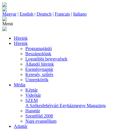
Magyar
|
English
|
Deutsch
|
Francais
|
Italiano
Menü
Híreink
Híreink
Programajánló
Beszámolóink
Legutóbbi bejegyzések
Állandó híreink
Eseménynaptár
Keresés, szűrés
Ünnepkörök
Média
Képtár
Videótár
SZEM
A Székesfehérvári Egyházmegye Magazinja
Hangtár
Szentföld 2008
Napi evangélium
Adattár