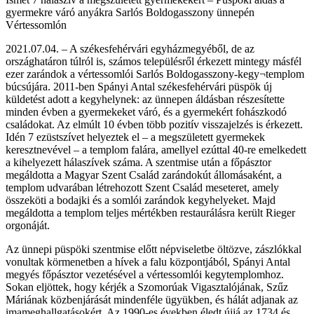
gyermekre váró anyákra Sarlós Boldogasszony ünnepén
Vértessomlón
2021.07.04. – A székesfehérvári egyházmegyéből, de az
országhatáron túlról is, számos településről érkezett mintegy másfél
ezer zarándok a vértessomlói Sarlós Boldogasszony-kegy¬templom
búcsújára. 2011-ben Spányi Antal székesfehérvári püspök új
küldetést adott a kegyhelynek: az ünnepen áldásban részesítette
minden évben a gyermekeket váró, és a gyermekért fohászkodó
családokat. Az elmúlt 10 évben több pozitív visszajelzés is érkezett.
Idén 7 ezüstszívet helyeztek el – a megszületett gyermekek
keresztnevével – a templom falára, amellyel ezúttal 40-re emelkedett
a kihelyezett hálaszívek száma. A szentmise után a főpásztor
megáldotta a Magyar Szent Család zarándokút állomásaként, a
templom udvarában létrehozott Szent Család meseteret, amely
összeköti a bodajki és a somlói zarándok kegyhelyeket. Majd
megáldotta a templom teljes mértékben restaurálásra került Rieger
orgonáját.
Az ünnepi püspöki szentmise előtt népviseletbe öltözve, zászlókkal
vonultak körmenetben a hívek a falu központjából, Spányi Antal
megyés főpásztor vezetésével a vértessomlói kegytemplomhoz.
Sokan eljöttek, hogy kérjék a Szomorúak Vigasztalójának, Szűz
Máriának közbenjárását mindenféle ügyükben, és hálát adjanak az
imameghallgatásokért. Az 1990-es években éledt újjá az 1734 és