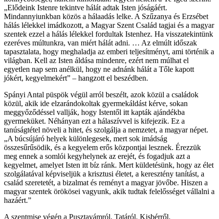
„Elődeink Istenre tekintve hálát adtak Isten jóságáért.
Mindannyiunkban közös a hálaadás lelke. A Szűzanya és Erzsébet
hálás lélekkel imádkozott, a Magyar Szent Család tagjai és a magyar
szentek ezzel a hálás lélekkel fordultak Istenhez. Ha visszatekintünk
ezeréves múltunkra, van miért hálát adni. … Az elmúlt időszak
tapasztalata, hogy meghaladja az emberi teljesítményt, ami történik a
világban. Kell az Isten áldása mindenre, ezért nem múlhat el
egyetlen nap sem anélkül, hogy ne adnánk hálát a Tőle kapott
jókért, kegyelmekért” – hangzott el beszédben.
Spányi Antal püspök végül arról beszélt, azok közül a családok
közül, akik ide elzarándokoltak gyermekáldást kérve, sokan
meggyőződéssel vallják, hogy Istentől itt kapták ajándékba
gyermeküket. Néhányan ezt a hálaszívvel is kifejezik. Ez a
tanúságtétel növeli a hitet, és szolgálja a nemzetet, a magyar népet.
„A búcsújáró helyek különlegesek, mert sok imádság
összesűrűsödik, és a kegyelem erős központjai lesznek. Érezzük
meg ennek a somlói kegyhelynek az erejét, és fogadjuk azt a
kegyelmet, amelyet Isten itt bíz ránk. Mert küldetésünk, hogy az élet
szolgálatával képviseljük a krisztusi életet, a keresztény tanítást, a
család szeretetét, a bizalmat és reményt a magyar jövőbe. Hiszen a
magyar szentek örökösei vagyunk, akik tudtak felelősséget vállalni a
hazáért.”
A szentmise végén a Pusztavámról, Tatáról, Kisbérről,