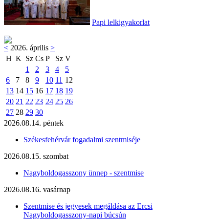
Papi lelkigyakorlat
<
2026. április
>
H
K
Sz
Cs
P
Sz
V
1
2
3
4
5
6
7
8
9
10
11
12
13
14
15
16
17
18
19
20
21
22
23
24
25
26
27
28
29
30
2026.08.14. péntek
Székesfehérvár fogadalmi szentmiséje
2026.08.15. szombat
Nagyboldogasszony ünnep - szentmise
2026.08.16. vasárnap
Szentmise és jegyesek megáldása az Ercsi
Nagyboldogasszony-napi búcsún