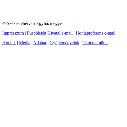
© Székesfehérvári Egyházmegye
Impresszum
|
Püspökség Hivatal e-mail
|
Honlapreferens e-mail
Híreink
|
Média
|
Adattár
|
Gyűjteményeink
|
Történelmünk