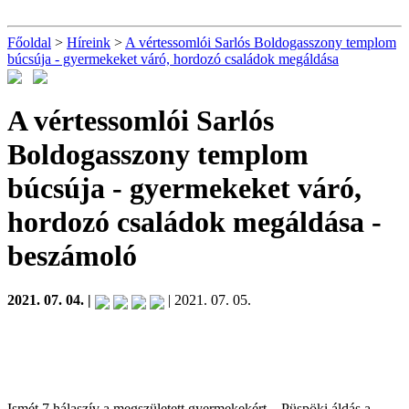
Főoldal
>
Híreink
>
A vértessomlói Sarlós Boldogasszony templom
búcsúja - gyermekeket váró, hordozó családok megáldása
A vértessomlói Sarlós
Boldogasszony templom
búcsúja - gyermekeket váró,
hordozó családok megáldása
-
beszámoló
2021. 07. 04. |
| 2021. 07. 05.
Ismét 7 hálaszív a megszületett gyermekekért – Püspöki áldás a