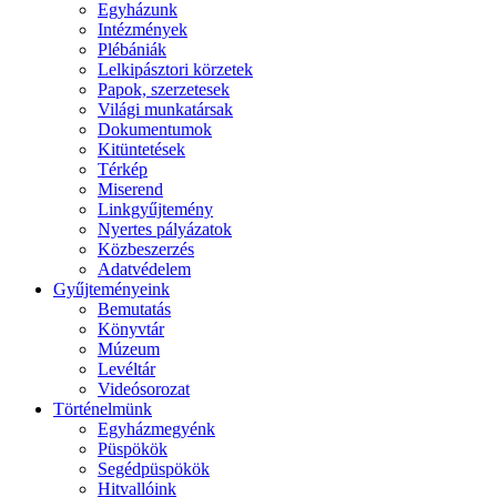
Egyházunk
Intézmények
Plébániák
Lelkipásztori körzetek
Papok, szerzetesek
Világi munkatársak
Dokumentumok
Kitüntetések
Térkép
Miserend
Linkgyűjtemény
Nyertes pályázatok
Közbeszerzés
Adatvédelem
Gyűjteményeink
Bemutatás
Könyvtár
Múzeum
Levéltár
Videósorozat
Történelmünk
Egyházmegyénk
Püspökök
Segédpüspökök
Hitvallóink