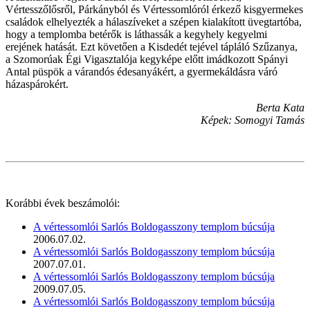
Vértesszőlősről, Párkányból és Vértessomlóról érkező kisgyermekes
családok elhelyezték a hálaszíveket a szépen kialakított üvegtartóba,
hogy a templomba betérők is láthassák a kegyhely kegyelmi
erejének hatását. Ezt követően a Kisdedét tejével tápláló Szűzanya,
a Szomorúak Égi Vigasztalója kegyképe előtt imádkozott Spányi
Antal püspök a várandós édesanyákért, a gyermekáldásra váró
házaspárokért.
Berta Kata
Képek: Somogyi Tamás
Korábbi évek beszámolói:
A vértessomlói Sarlós Boldogasszony templom búcsúja
2006.07.02.
A vértessomlói Sarlós Boldogasszony templom búcsúja
2007.07.01.
A vértessomlói Sarlós Boldogasszony templom búcsúja
2009.07.05.
A vértessomlói Sarlós Boldogasszony templom búcsúja