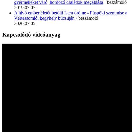
gyermekeket váró, hordozó családok megáldása
- beszámoló
2019.07.07.
A hívő ember életét betölti Isten öröme - Püspöki szentmise a
Vértessomlói kegyhely búcsúján
- beszámoló
2020.07.05.
Kapcsolódó videóanyag