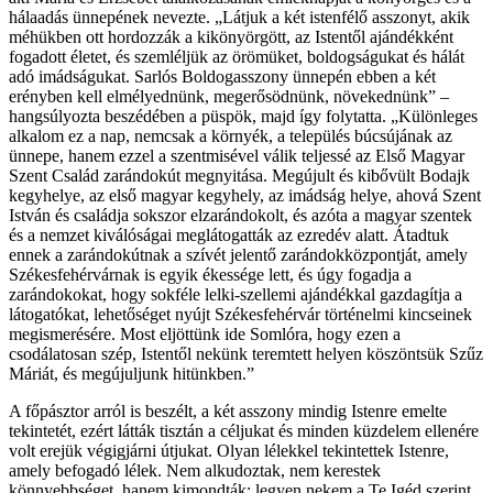
hálaadás ünnepének nevezte. „Látjuk a két istenfélő asszonyt, akik
méhükben ott hordozzák a kikönyörgött, az Istentől ajándékként
fogadott életet, és szemléljük az örömüket, boldogságukat és hálát
adó imádságukat. Sarlós Boldogasszony ünnepén ebben a két
erényben kell elmélyednünk, megerősödnünk, növekednünk” –
hangsúlyozta beszédében a püspök, majd így folytatta. „Különleges
alkalom ez a nap, nemcsak a környék, a település búcsújának az
ünnepe, hanem ezzel a szentmisével válik teljessé az Első Magyar
Szent Család zarándokút megnyitása. Megújult és kibővült Bodajk
kegyhelye, az első magyar kegyhely, az imádság helye, ahová Szent
István és családja sokszor elzarándokolt, és azóta a magyar szentek
és a nemzet kiválóságai meglátogatták az ezredév alatt. Átadtuk
ennek a zarándokútnak a szívét jelentő zarándokközpontját, amely
Székesfehérvárnak is egyik ékessége lett, és úgy fogadja a
zarándokokat, hogy sokféle lelki-szellemi ajándékkal gazdagítja a
látogatókat, lehetőséget nyújt Székesfehérvár történelmi kincseinek
megismerésére. Most eljöttünk ide Somlóra, hogy ezen a
csodálatosan szép, Istentől nekünk teremtett helyen köszöntsük Szűz
Máriát, és megújuljunk hitünkben.”
A főpásztor arról is beszélt, a két asszony mindig Istenre emelte
tekintetét, ezért látták tisztán a céljukat és minden küzdelem ellenére
volt erejük végigjárni útjukat. Olyan lélekkel tekintettek Istenre,
amely befogadó lélek. Nem alkudoztak, nem kerestek
könnyebbséget, hanem kimondták: legyen nekem a Te Igéd szerint.