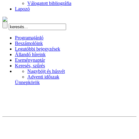
Válogatott bibliográfia
Lapozó
Programajánló
Beszámolóink
Legutóbbi bejegyzések
Állandó híreink
Eseménynaptár
Keresés, szűrés
Nagyböjt és húsvét
Adventi időszak
Ünnepkörök