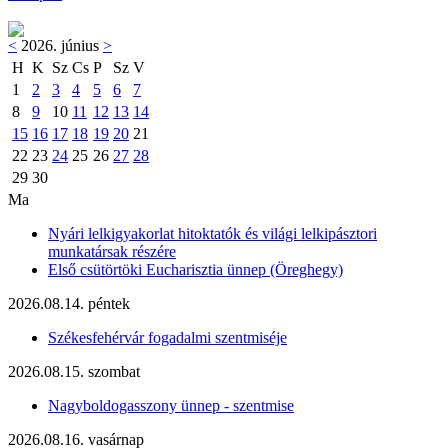
<
2026. június
>
H
K
Sz
Cs
P
Sz
V
1
2
3
4
5
6
7
8
9
10
11
12
13
14
15
16
17
18
19
20
21
22
23
24
25
26
27
28
29
30
Ma
Nyári lelkigyakorlat hitoktatók és világi lelkipásztori
munkatársak részére
Első csütörtöki Eucharisztia ünnep (Öreghegy)
2026.08.14. péntek
Székesfehérvár fogadalmi szentmiséje
2026.08.15. szombat
Nagyboldogasszony ünnep - szentmise
2026.08.16. vasárnap