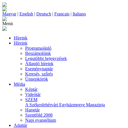
Magyar
|
English
|
Deutsch
|
Francais
|
Italiano
Menü
Híreink
Híreink
Programajánló
Beszámolóink
Legutóbbi bejegyzések
Állandó híreink
Eseménynaptár
Keresés, szűrés
Ünnepkörök
Média
Képtár
Videótár
SZEM
A Székesfehérvári Egyházmegye Magazinja
Hangtár
Szentföld 2008
Napi evangélium
Adattár