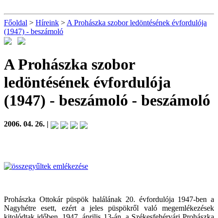
Főoldal
>
Híreink
>
A Prohászka szobor ledöntésének évfordulója
(1947) - beszámoló
A Prohászka szobor
ledöntésének évfordulója
(1947) - beszámoló
- beszámoló
2006. 04. 26. |
Prohászka Ottokár püspök halálának 20. évfordulója 1947-ben a
Nagyhétre esett, ezért a jeles püspökről való megemlékezések
kitolódtak időben. 1947. április 13-án, a Székesfehérvári Prohászka