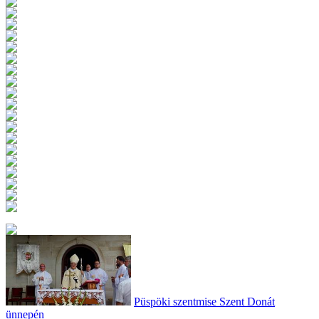
Püspöki szentmise Szent Donát
ünnepén