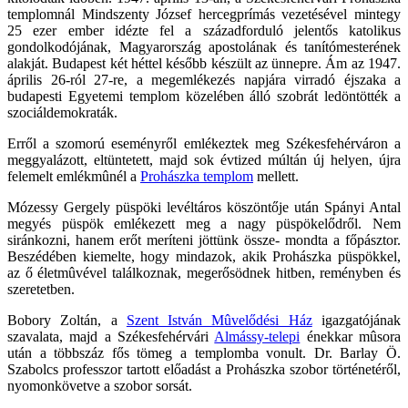
templomnál Mindszenty József hercegprímás vezetésével mintegy
25 ezer ember idézte fel a századforduló jelentős katolikus
gondolkodójának, Magyarország apostolának és tanítómesterének
alakját. Budapest két héttel később készült az ünnepre. Ám az 1947.
április 26-ról 27-re, a megemlékezés napjára virradó éjszaka a
budapesti Egyetemi templom közelében álló szobrát ledöntötték a
szociáldemokraták.
Erről a szomorú eseményről emlékeztek meg Székesfehérváron a
meggyalázott, eltüntetett, majd sok évtized múltán új helyen, újra
felemelt emlékmûnél a
Prohászka templom
mellett.
Mózessy Gergely püspöki levéltáros köszöntője után Spányi Antal
megyés püspök emlékezett meg a nagy püspökelődről. Nem
siránkozni, hanem erőt meríteni jöttünk össze- mondta a főpásztor.
Beszédében kiemelte, hogy mindazok, akik Prohászka püspökkel,
az ő életmûvével találkoznak, megerősödnek hitben, reményben és
szeretetben.
Bobory Zoltán, a
Szent István Mûvelődési Ház
igazgatójának
szavalata, majd a Székesfehérvári
Almássy-telepi
énekkar mûsora
után a többszáz fős tömeg a templomba vonult. Dr. Barlay Ö.
Szabolcs professzor tartott előadást a Prohászka szobor történetéről,
nyomonkövetve a szobor sorsát.