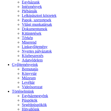
Egyházunk
Intézmények
Plébániák
Lelkipásztori körzetek
Papok, szerzetesek
Világi munkatársak
Dokumentumok
Kitüntetések
Térkép
Miserend
Linkgyűjtemény
Nyertes pályázatok
Közbeszerzés
Adatvédelem
Gyűjteményeink
Bemutatás
Könyvtár
Múzeum
Levéltár
Videósorozat
Történelmünk
Egyházmegyénk
Püspökök
Segédpüspökök
Hitvallóink