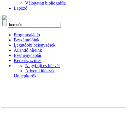
Válogatott bibliográfia
Lapozó
Programajánló
Beszámolóink
Legutóbbi bejegyzések
Állandó híreink
Eseménynaptár
Keresés, szűrés
Nagyböjt és húsvét
Adventi időszak
Ünnepkörök