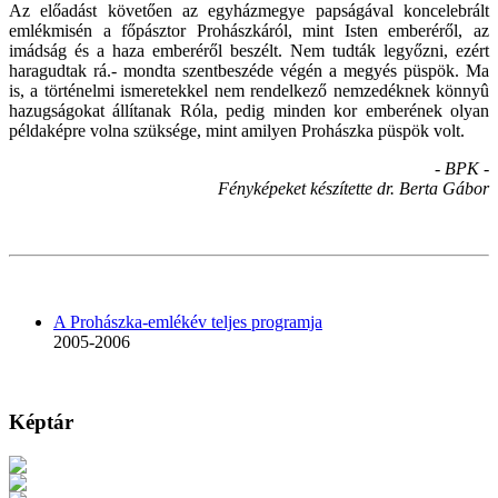
Az előadást követően az egyházmegye papságával koncelebrált
emlékmisén a főpásztor Prohászkáról, mint Isten emberéről, az
imádság és a haza emberéről beszélt. Nem tudták legyőzni, ezért
haragudtak rá.- mondta szentbeszéde végén a megyés püspök. Ma
is, a történelmi ismeretekkel nem rendelkező nemzedéknek könnyû
hazugságokat állítanak Róla, pedig minden kor emberének olyan
példaképre volna szüksége, mint amilyen Prohászka püspök volt.
- BPK -
Fényképeket készítette dr. Berta Gábor
A Prohászka-emlékév teljes programja
2005-2006
Képtár