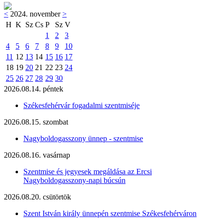
<
2024. november
>
H
K
Sz
Cs
P
Sz
V
1
2
3
4
5
6
7
8
9
10
11
12
13
14
15
16
17
18
19
20
21
22
23
24
25
26
27
28
29
30
2026.08.14. péntek
Székesfehérvár fogadalmi szentmiséje
2026.08.15. szombat
Nagyboldogasszony ünnep - szentmise
2026.08.16. vasárnap
Szentmise és jegyesek megáldása az Ercsi
Nagyboldogasszony-napi búcsún
2026.08.20. csütörtök
Szent István király ünnepén szentmise Székesfehérváron