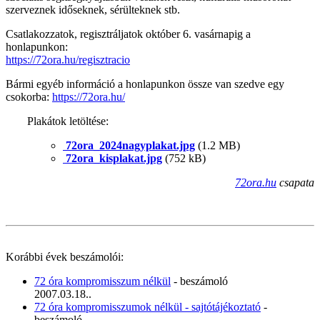
szerveznek időseknek, sérülteknek stb.
Csatlakozzatok, regisztráljatok október 6. vasárnapig a
honlapunkon:
https://72ora.hu/regisztracio
Bármi egyéb információ a honlapunkon össze van szedve egy
csokorba:
https://72ora.hu/
Plakátok letöltése:
72ora_2024nagyplakat.jpg
(1.2 MB)
72ora_kisplakat.jpg
(752 kB)
72ora.hu
csapata
Korábbi évek beszámolói:
72 óra kompromisszum nélkül
- beszámoló
2007.03.18..
72 óra kompromisszumok nélkül - sajtótájékoztató
-
beszámoló