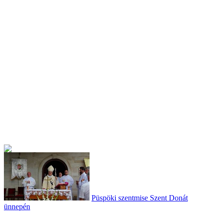
Püspöki szentmise Szent Donát
ünnepén