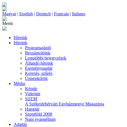
Magyar
|
English
|
Deutsch
|
Francais
|
Italiano
Menü
Híreink
Híreink
Programajánló
Beszámolóink
Legutóbbi bejegyzések
Állandó híreink
Eseménynaptár
Keresés, szűrés
Ünnepkörök
Média
Képtár
Videótár
SZEM
A Székesfehérvári Egyházmegye Magazinja
Hangtár
Szentföld 2008
Napi evangélium
Adattár