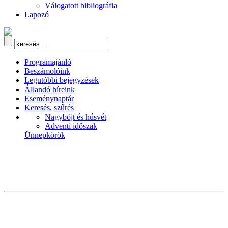
Válogatott bibliográfia
Lapozó
Programajánló
Beszámolóink
Legutóbbi bejegyzések
Állandó híreink
Eseménynaptár
Keresés, szűrés
Nagyböjt és húsvét
Adventi időszak
Ünnepkörök