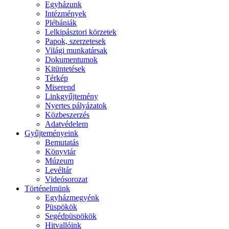
Egyházunk
Intézmények
Plébániák
Lelkipásztori körzetek
Papok, szerzetesek
Világi munkatársak
Dokumentumok
Kitüntetések
Térkép
Miserend
Linkgyűjtemény
Nyertes pályázatok
Közbeszerzés
Adatvédelem
Gyűjteményeink
Bemutatás
Könyvtár
Múzeum
Levéltár
Videósorozat
Történelmünk
Egyházmegyénk
Püspökök
Segédpüspökök
Hitvallóink