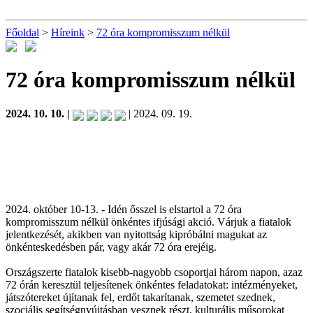
Főoldal
>
Híreink
>
72 óra kompromisszum nélkül
72 óra kompromisszum nélkül
2024. 10. 10. |
| 2024. 09. 19.
2024. október 10-13. - Idén ősszel is elstartol a 72 óra
kompromisszum nélkül önkéntes ifjúsági akció. Várjuk a fiatalok
jelentkezését, akikben van nyitottság kipróbálni magukat az
önkénteskedésben pár, vagy akár 72 óra erejéig.
Országszerte fiatalok kisebb-nagyobb csoportjai három napon, azaz
72 órán keresztül teljesítenek önkéntes feladatokat: intézményeket,
játszótereket újítanak fel, erdőt takarítanak, szemetet szednek,
szociális segítségnyújtásban vesznek részt, kulturális műsorokat