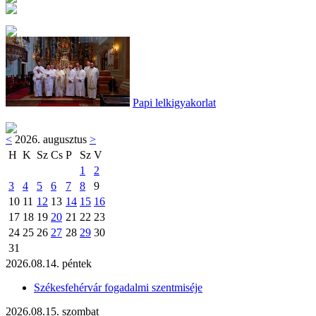
Papi lelkigyakorlat
<
2026. augusztus
>
H
K
Sz
Cs
P
Sz
V
1
2
3
4
5
6
7
8
9
10
11
12
13
14
15
16
17
18
19
20
21
22
23
24
25
26
27
28
29
30
31
2026.08.14. péntek
Székesfehérvár fogadalmi szentmiséje
2026.08.15. szombat