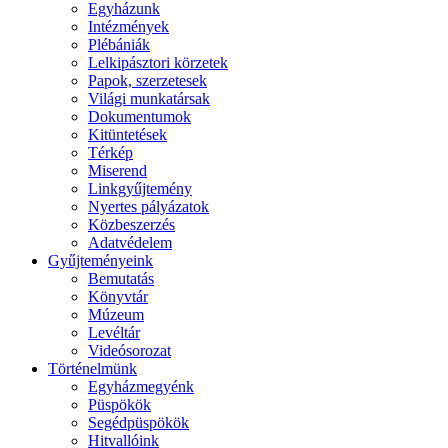
Egyházunk
Intézmények
Plébániák
Lelkipásztori körzetek
Papok, szerzetesek
Világi munkatársak
Dokumentumok
Kitüntetések
Térkép
Miserend
Linkgyűjtemény
Nyertes pályázatok
Közbeszerzés
Adatvédelem
Gyűjteményeink
Bemutatás
Könyvtár
Múzeum
Levéltár
Videósorozat
Történelmünk
Egyházmegyénk
Püspökök
Segédpüspökök
Hitvallóink