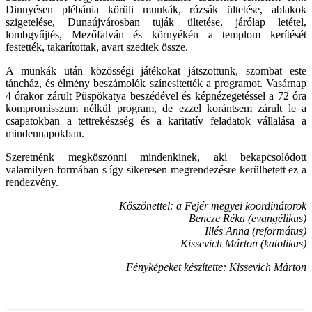
Dinnyésen plébánia körüli munkák, rózsák ültetése, ablakok
szigetelése, Dunaújvárosban tuják ültetése, járólap letétel,
lombgyűjtés, Mezőfalván és környékén a templom kerítését
festették, takarítottak, avart szedtek össze.
A munkák után közösségi játékokat játszottunk, szombat este
táncház, és élmény beszámolók színesítették a programot. Vasárnap
4 órakor zárult Püspökatya beszédével és képnézegetéssel a 72 óra
kompromisszum nélkül program, de ezzel korántsem zárult le a
csapatokban a tettrekészség és a karitatív feladatok vállalása a
mindennapokban.
Szeretnénk megköszönni mindenkinek, aki bekapcsolódott
valamilyen formában s így sikeresen megrendezésre kerülhetett ez a
rendezvény.
Köszönettel: a Fejér megyei koordinátorok
Bencze Réka (evangélikus)
Illés Anna (református)
Kissevich Márton (katolikus)
Fényképeket készítette: Kissevich Márton