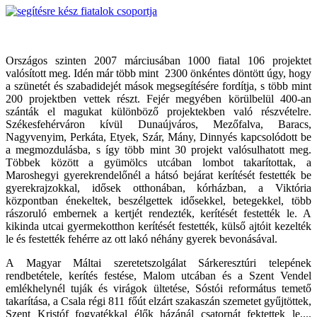
Országos szinten 2007 márciusában 1000 fiatal 106 projektet
valósított meg. Idén már több mint 2300 önkéntes döntött úgy, hogy
a szünetét és szabadidejét mások megsegítésére fordítja, s több mint
200 projektben vettek részt. Fejér megyében körülbelül 400-an
szánták el magukat különböző projektekben való részvételre.
Székesfehérváron kívül Dunaújváros, Mezőfalva, Baracs,
Nagyvenyim, Perkáta, Etyek, Szár, Mány, Dinnyés kapcsolódott be
a megmozdulásba, s így több mint 30 projekt valósulhatott meg.
Többek között a gyümölcs utcában lombot takarítottak, a
Maroshegyi gyerekrendelőnél a hátsó bejárat kerítését festették be
gyerekrajzokkal, idősek otthonában, kórházban, a Viktória
központban énekeltek, beszélgettek idősekkel, betegekkel, több
rászoruló embernek a kertjét rendezték, kerítését festették le. A
kikinda utcai gyermekotthon kerítését festették, külső ajtóit kezelték
le és festették fehérre az ott lakó néhány gyerek bevonásával.
A Magyar Máltai szeretetszolgálat Sárkeresztúri telepének
rendbetétele, kerítés festése, Malom utcában és a Szent Vendel
emlékhelynél tuják és virágok ültetése, Sóstói református temető
takarítása, a Csala régi 811 főút elzárt szakaszán szemetet gyűjtöttek,
Szent Kristóf fogyatékkal élők házánál csatornát fektettek le....