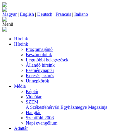
Magyar
|
English
|
Deutsch
|
Francais
|
Italiano
Menü
Híreink
Híreink
Programajánló
Beszámolóink
Legutóbbi bejegyzések
Állandó híreink
Eseménynaptár
Keresés, szűrés
Ünnepkörök
Média
Képtár
Videótár
SZEM
A Székesfehérvári Egyházmegye Magazinja
Hangtár
Szentföld 2008
Napi evangélium
Adattár