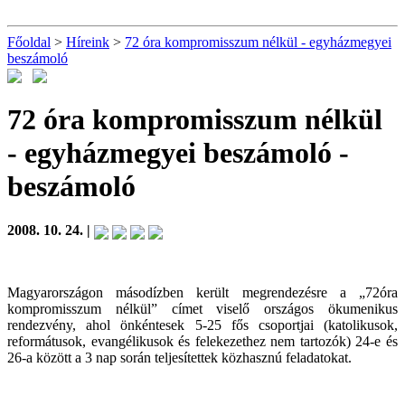
Főoldal
>
Híreink
>
72 óra kompromisszum nélkül - egyházmegyei
beszámoló
72 óra kompromisszum nélkül
- egyházmegyei beszámoló
-
beszámoló
2008. 10. 24. |
Magyarországon másodízben került megrendezésre a „72óra
kompromisszum nélkül” címet viselő országos ökumenikus
rendezvény, ahol önkéntesek 5-25 fős csoportjai (katolikusok,
reformátusok, evangélikusok és felekezethez nem tartozók) 24-e és
26-a között a 3 nap során teljesítettek közhasznú feladatokat.