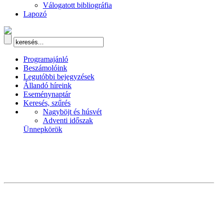
Válogatott bibliográfia
Lapozó
Programajánló
Beszámolóink
Legutóbbi bejegyzések
Állandó híreink
Eseménynaptár
Keresés, szűrés
Nagyböjt és húsvét
Adventi időszak
Ünnepkörök