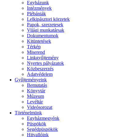
Egyházunk
Intézmények
Plébániák
Lelkipásztori körzetek
Papok, szerzetesek
Világi munkatársak
Dokumentumok
Kitüntetések
Térkép
Miserend
Linkgyűjtemény
Nyertes pályázatok
Közbeszerzés
Adatvédelem
Gyűjteményeink
Bemutatás
Könyvtár
Múzeum
Levéltár
Videósorozat
Történelmünk
Egyházmegyénk
Püspökök
Segédpüspökök
Hitvallóink