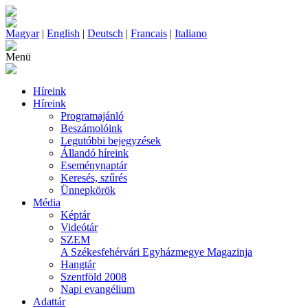
Magyar
|
English
|
Deutsch
|
Francais
|
Italiano
Menü
Híreink
Híreink
Programajánló
Beszámolóink
Legutóbbi bejegyzések
Állandó híreink
Eseménynaptár
Keresés, szűrés
Ünnepkörök
Média
Képtár
Videótár
SZEM
A Székesfehérvári Egyházmegye Magazinja
Hangtár
Szentföld 2008
Napi evangélium
Adattár