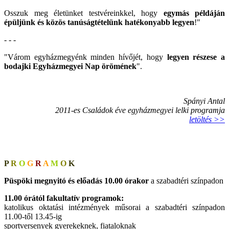
Osszuk meg életünket testvéreinkkel, hogy
egymás példáján
épüljünk és közös tanúságtételünk hatékonyabb legyen
!"
- - -
"Várom egyházmegyénk minden hívőjét, hogy
legyen részese a
bodajki Egyházmegyei Nap örömének
".
Spányi Antal
2011-es Családok éve egyházmegyei lelki programja
letöltés >>
P
R
O
G
R
A
M
O
K
Püspöki megnyitó és előadás 10.00 órakor
a szabadtéri színpadon
11.00 órától fakultatív programok:
katolikus oktatási intézmények műsorai a szabadtéri színpadon
11.00-től 13.45-ig
sportversenyek gyerekeknek, fiataloknak