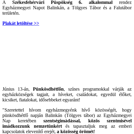
A
Székesfehérvári Püspökség 6. alkalommal
rendez
Egyházmegyei Napot Balinkán, a Tölgyes Tábor és a Falutábor
területén.
Plakát letöltése >>
Június 13-án,
Pünkösdhétfőn
, színes programokkal várják az
egyházközségek tagjait, a híveket, családokat, egyedül élőket,
kicsiket, fiatalokat, idősebbeket egyaránt!
"Szeretettel hívom egyházmegyénk hívő közösségét, hogy
pünkösdhétfő napján Balinkán (Tölgyes tábor) az Egyházmegyei
Nap keretében
szentségimádással, közös szentmisével
imádkozzunk nemzetünkért
és tapasztaljuk meg az emberi
kapcsolatok elevenítő erejét,
a közösség örömét
!