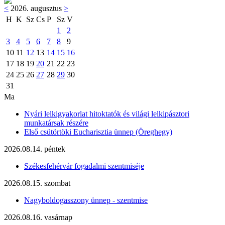
<
2026. augusztus
>
H
K
Sz
Cs
P
Sz
V
1
2
3
4
5
6
7
8
9
10
11
12
13
14
15
16
17
18
19
20
21
22
23
24
25
26
27
28
29
30
31
Ma
Nyári lelkigyakorlat hitoktatók és világi lelkipásztori
munkatársak részére
Első csütörtöki Eucharisztia ünnep (Öreghegy)
2026.08.14. péntek
Székesfehérvár fogadalmi szentmiséje
2026.08.15. szombat
Nagyboldogasszony ünnep - szentmise
2026.08.16. vasárnap