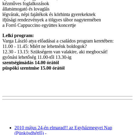
kézműves foglalkozások
állatsimogató és lovaglás
légvárak, népi fajátékok és körhinta gyerekeknek
ifjúsági rendezvények a tölgyes tábor nagytermében
a Forró Cappuccino együttes koncertje
Lelki program:
Varga László atya előadásai a családos program keretében:
11.00 - 11.45: Miért ne lehetnénk boldogok?
12.30 - 13.15: Szükségem van valakire, aki megbocsát!
gyónási lehetőség 11.00-től 13.30-ig
szentségimádás 14.00 órától
püspöki szentmise 15.00 órától
2010 május 24-én elmarad!! az Egyházmegyei Nap
(Pünkösdhétfő) -