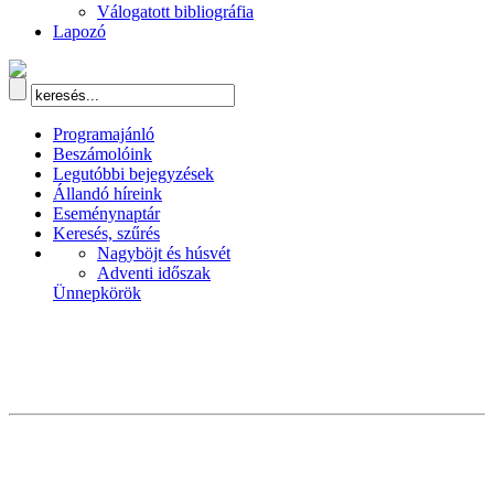
Válogatott bibliográfia
Lapozó
Programajánló
Beszámolóink
Legutóbbi bejegyzések
Állandó híreink
Eseménynaptár
Keresés, szűrés
Nagyböjt és húsvét
Adventi időszak
Ünnepkörök