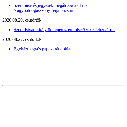
Szentmise és jegyesek megáldása az Ercsi
Nagyboldogasszony-napi búcsún
2026.08.20. csütörtök
Szent István király ünnepén szentmise Székesfehérváron
2026.08.27. csütörtök
Egyházmegyés papi zarándoklat