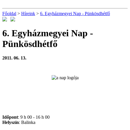
Főoldal
>
Híreink
>
6. Egyházmegyei Nap - Pünkösdhétfő
6. Egyházmegyei Nap -
Pünkösdhétfő
2011. 06. 13.
Időpont
: 9 h 00 - 16 h 00
Helyszín
: Balinka