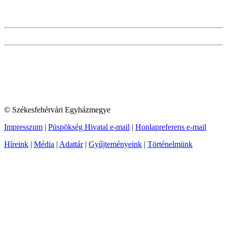
© Székesfehérvári Egyházmegye
Impresszum
|
Püspökség Hivatal e-mail
|
Honlapreferens e-mail
Híreink
|
Média
|
Adattár
|
Gyűjteményeink
|
Történelmünk