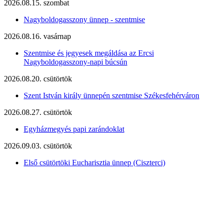
2026.08.15. szombat
Nagyboldogasszony ünnep - szentmise
2026.08.16. vasárnap
Szentmise és jegyesek megáldása az Ercsi
Nagyboldogasszony-napi búcsún
2026.08.20. csütörtök
Szent István király ünnepén szentmise Székesfehérváron
2026.08.27. csütörtök
Egyházmegyés papi zarándoklat
2026.09.03. csütörtök
Első csütörtöki Eucharisztia ünnep (Ciszterci)