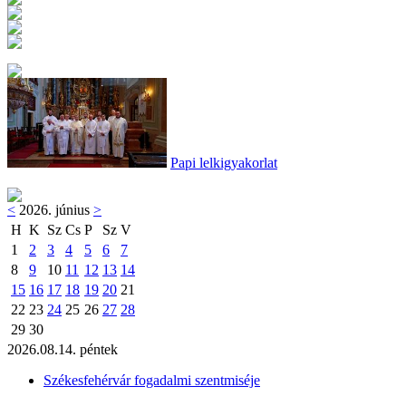
Papi lelkigyakorlat
<
2026. június
>
H
K
Sz
Cs
P
Sz
V
1
2
3
4
5
6
7
8
9
10
11
12
13
14
15
16
17
18
19
20
21
22
23
24
25
26
27
28
29
30
2026.08.14. péntek
Székesfehérvár fogadalmi szentmiséje