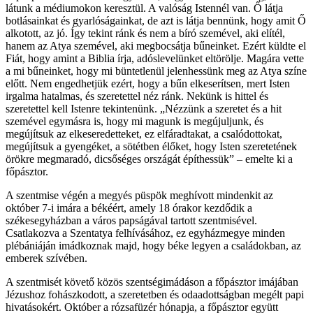
látunk a médiumokon keresztül. A valóság Istennél van. Ő látja
botlásainkat és gyarlóságainkat, de azt is látja bennünk, hogy amit Ő
alkotott, az jó. Így tekint ránk és nem a bíró szemével, aki elítél,
hanem az Atya szemével, aki megbocsátja bűneinket. Ezért küldte el
Fiát, hogy amint a Biblia írja, adóslevelünket eltörölje. Magára vette
a mi bűneinket, hogy mi büntetlenül jelenhessünk meg az Atya színe
előtt. Nem engedhetjük ezért, hogy a bűn elkeserítsen, mert Isten
irgalma hatalmas, és szeretettel néz ránk. Nekünk is hittel és
szeretettel kell Istenre tekintenünk. „Nézzünk a szeretet és a hit
szemével egymásra is, hogy mi magunk is megújuljunk, és
megújítsuk az elkeseredetteket, ez elfáradtakat, a csalódottokat,
megújítsuk a gyengéket, a sötétben élőket, hogy Isten szeretetének
örökre megmaradó, dicsőséges országát építhessük” – emelte ki a
főpásztor.
A szentmise végén a megyés püspök meghívott mindenkit az
október 7-i imára a békéért, amely 18 órakor kezdődik a
székesegyházban a város papságával tartott szentmisével.
Csatlakozva a Szentatya felhívásához, ez egyházmegye minden
plébániáján imádkoznak majd, hogy béke legyen a családokban, az
emberek szívében.
A szentmisét követő közös szentségimádáson a főpásztor imájában
Jézushoz fohászkodott, a szeretetben és odaadottságban megélt papi
hivatásokért. Október a rózsafüzér hónapja, a főpásztor együtt