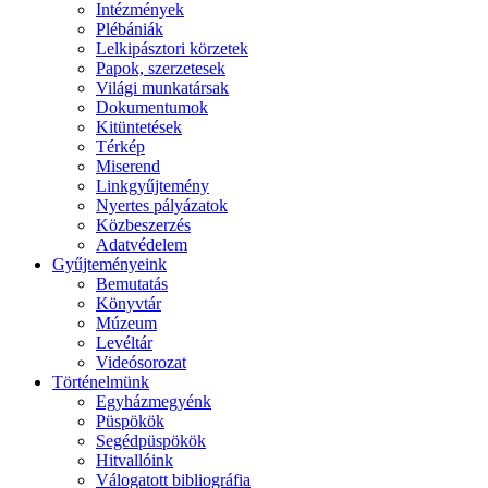
Intézmények
Plébániák
Lelkipásztori körzetek
Papok, szerzetesek
Világi munkatársak
Dokumentumok
Kitüntetések
Térkép
Miserend
Linkgyűjtemény
Nyertes pályázatok
Közbeszerzés
Adatvédelem
Gyűjteményeink
Bemutatás
Könyvtár
Múzeum
Levéltár
Videósorozat
Történelmünk
Egyházmegyénk
Püspökök
Segédpüspökök
Hitvallóink
Válogatott bibliográfia