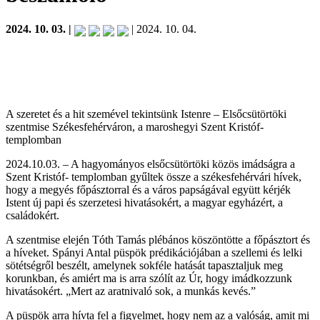
2024. 10. 03. |
| 2024. 10. 04.
A szeretet és a hit szemével tekintsünk Istenre – Elsőcsütörtöki
szentmise Székesfehérváron, a maroshegyi Szent Kristóf-
templomban
2024.10.03. – A hagyományos elsőcsütörtöki közös imádságra a
Szent Kristóf- templomban gyűltek össze a székesfehérvári hívek,
hogy a megyés főpásztorral és a város papságával együtt kérjék
Istent új papi és szerzetesi hivatásokért, a magyar egyházért, a
családokért.
A szentmise elején Tóth Tamás plébános köszöntötte a főpásztort és
a híveket. Spányi Antal püspök prédikációjában a szellemi és lelki
sötétségről beszélt, amelynek sokféle hatását tapasztaljuk meg
korunkban, és amiért ma is arra szólít az Úr, hogy imádkozzunk
hivatásokért. „Mert az aratnivaló sok, a munkás kevés.”
A püspök arra hívta fel a figyelmet, hogy nem az a valóság, amit mi