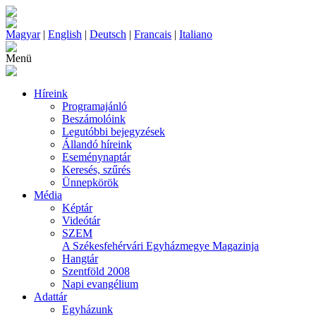
Magyar
|
English
|
Deutsch
|
Francais
|
Italiano
Menü
Híreink
Programajánló
Beszámolóink
Legutóbbi bejegyzések
Állandó híreink
Eseménynaptár
Keresés, szűrés
Ünnepkörök
Média
Képtár
Videótár
SZEM
A Székesfehérvári Egyházmegye Magazinja
Hangtár
Szentföld 2008
Napi evangélium
Adattár
Egyházunk