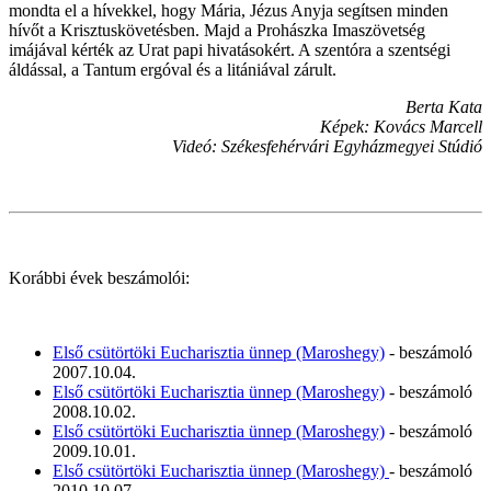
mondta el a hívekkel, hogy Mária, Jézus Anyja segítsen minden
hívőt a Krisztuskövetésben. Majd a Prohászka Imaszövetség
imájával kérték az Urat papi hivatásokért. A szentóra a szentségi
áldással, a Tantum ergóval és a litániával zárult.
Berta Kata
Képek: Kovács Marcell
Videó: Székesfehérvári Egyházmegyei Stúdió
Korábbi évek beszámolói:
Első csütörtöki Eucharisztia ünnep (Maroshegy)
- beszámoló
2007.10.04.
Első csütörtöki Eucharisztia ünnep (Maroshegy)
- beszámoló
2008.10.02.
Első csütörtöki Eucharisztia ünnep (Maroshegy)
- beszámoló
2009.10.01.
Első csütörtöki Eucharisztia ünnep (Maroshegy)
- beszámoló
2010.10.07.