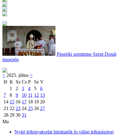
Püspöki szentmise Szent Donát
ünnepén
<
2025. július
>
H
K
Sz
Cs
P
Sz
V
1
2
3
4
5
6
7
8
9
10
11
12
13
14
15
16
17
18
19
20
21
22
23
24
25
26
27
28
29
30
31
Ma
Nyári lelkigyakorlat hitoktatók és világi lelkipásztori