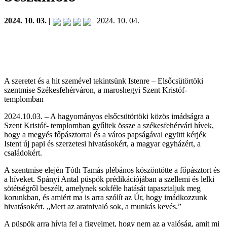
2024. 10. 03. |
| 2024. 10. 04.
A szeretet és a hit szemével tekintsünk Istenre – Elsőcsütörtöki
szentmise Székesfehérváron, a maroshegyi Szent Kristóf-
templomban
2024.10.03. – A hagyományos elsőcsütörtöki közös imádságra a
Szent Kristóf- templomban gyűltek össze a székesfehérvári hívek,
hogy a megyés főpásztorral és a város papságával együtt kérjék
Istent új papi és szerzetesi hivatásokért, a magyar egyházért, a
családokért.
A szentmise elején Tóth Tamás plébános köszöntötte a főpásztort és
a híveket. Spányi Antal püspök prédikációjában a szellemi és lelki
sötétségről beszélt, amelynek sokféle hatását tapasztaljuk meg
korunkban, és amiért ma is arra szólít az Úr, hogy imádkozzunk
hivatásokért. „Mert az aratnivaló sok, a munkás kevés.”
A püspök arra hívta fel a figyelmet, hogy nem az a valóság, amit mi