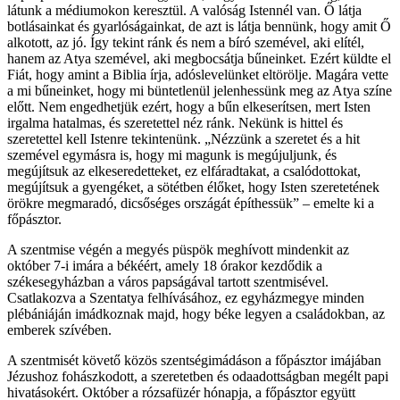
látunk a médiumokon keresztül. A valóság Istennél van. Ő látja
botlásainkat és gyarlóságainkat, de azt is látja bennünk, hogy amit Ő
alkotott, az jó. Így tekint ránk és nem a bíró szemével, aki elítél,
hanem az Atya szemével, aki megbocsátja bűneinket. Ezért küldte el
Fiát, hogy amint a Biblia írja, adóslevelünket eltörölje. Magára vette
a mi bűneinket, hogy mi büntetlenül jelenhessünk meg az Atya színe
előtt. Nem engedhetjük ezért, hogy a bűn elkeserítsen, mert Isten
irgalma hatalmas, és szeretettel néz ránk. Nekünk is hittel és
szeretettel kell Istenre tekintenünk. „Nézzünk a szeretet és a hit
szemével egymásra is, hogy mi magunk is megújuljunk, és
megújítsuk az elkeseredetteket, ez elfáradtakat, a csalódottokat,
megújítsuk a gyengéket, a sötétben élőket, hogy Isten szeretetének
örökre megmaradó, dicsőséges országát építhessük” – emelte ki a
főpásztor.
A szentmise végén a megyés püspök meghívott mindenkit az
október 7-i imára a békéért, amely 18 órakor kezdődik a
székesegyházban a város papságával tartott szentmisével.
Csatlakozva a Szentatya felhívásához, ez egyházmegye minden
plébániáján imádkoznak majd, hogy béke legyen a családokban, az
emberek szívében.
A szentmisét követő közös szentségimádáson a főpásztor imájában
Jézushoz fohászkodott, a szeretetben és odaadottságban megélt papi
hivatásokért. Október a rózsafüzér hónapja, a főpásztor együtt