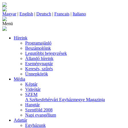
Magyar
|
English
|
Deutsch
|
Francais
|
Italiano
Menü
Híreink
Programajánló
Beszámolóink
Legutóbbi bejegyzések
Állandó híreink
Eseménynaptár
Keresés, szűrés
Ünnepkörök
Média
Képtár
Videótár
SZEM
A Székesfehérvári Egyházmegye Magazinja
Hangtár
Szentföld 2008
Napi evangélium
Adattár
Egyházunk