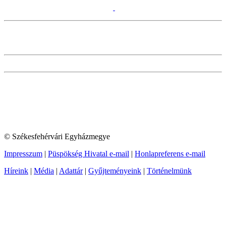
© Székesfehérvári Egyházmegye
Impresszum
|
Püspökség Hivatal e-mail
|
Honlapreferens e-mail
Híreink
|
Média
|
Adattár
|
Gyűjteményeink
|
Történelmünk