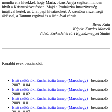
mondta el a hívekkel, hogy Mária, Jézus Anyja segítsen minden
hívőt a Krisztuskövetésben. Majd a Prohászka Imaszövetség
imájával kérték az Urat papi hivatásokért. A szentóra a szentségi
áldással, a Tantum ergóval és a litániával zárult.
Berta Kata
Képek: Kovács Marcell
Videó: Székesfehérvári Egyházmegyei Stúdió
Korábbi évek beszámolói:
Első csütörtöki Eucharisztia ünnep (Maroshegy)
- beszámoló
2007.10.04.
Első csütörtöki Eucharisztia ünnep (Maroshegy)
- beszámoló
2008.10.02.
Első csütörtöki Eucharisztia ünnep (Maroshegy)
- beszámoló
2009.10.01.
Első csütörtöki Eucharisztia ünnep (Maroshegy)
- beszámoló
2010.10.07.