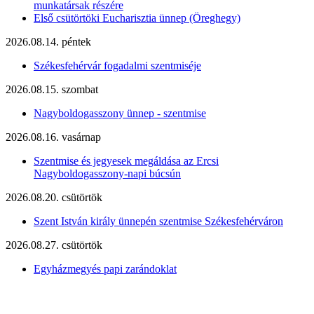
munkatársak részére
Első csütörtöki Eucharisztia ünnep (Öreghegy)
2026.08.14. péntek
Székesfehérvár fogadalmi szentmiséje
2026.08.15. szombat
Nagyboldogasszony ünnep - szentmise
2026.08.16. vasárnap
Szentmise és jegyesek megáldása az Ercsi
Nagyboldogasszony-napi búcsún
2026.08.20. csütörtök
Szent István király ünnepén szentmise Székesfehérváron
2026.08.27. csütörtök
Egyházmegyés papi zarándoklat