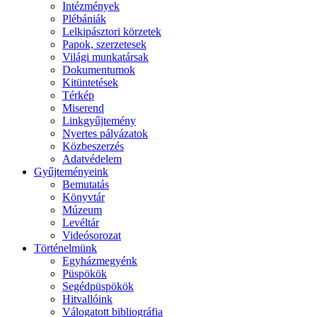
Intézmények
Plébániák
Lelkipásztori körzetek
Papok, szerzetesek
Világi munkatársak
Dokumentumok
Kitüntetések
Térkép
Miserend
Linkgyűjtemény
Nyertes pályázatok
Közbeszerzés
Adatvédelem
Gyűjteményeink
Bemutatás
Könyvtár
Múzeum
Levéltár
Videósorozat
Történelmünk
Egyházmegyénk
Püspökök
Segédpüspökök
Hitvallóink
Válogatott bibliográfia