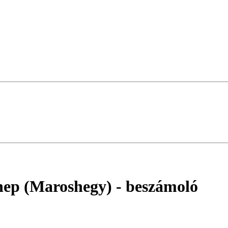
nnep (Maroshegy)
- beszámoló