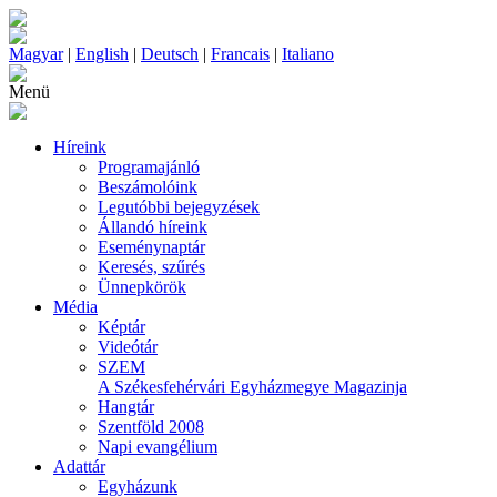
Magyar
|
English
|
Deutsch
|
Francais
|
Italiano
Menü
Híreink
Programajánló
Beszámolóink
Legutóbbi bejegyzések
Állandó híreink
Eseménynaptár
Keresés, szűrés
Ünnepkörök
Média
Képtár
Videótár
SZEM
A Székesfehérvári Egyházmegye Magazinja
Hangtár
Szentföld 2008
Napi evangélium
Adattár
Egyházunk