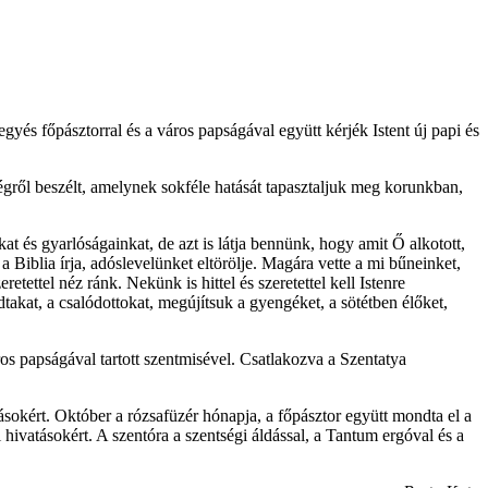
és főpásztorral és a város papságával együtt kérjék Istent új papi és
ségről beszélt, amelynek sokféle hatását tapasztaljuk meg korunkban,
at és gyarlóságainkat, de azt is látja bennünk, hogy amit Ő alkotott,
a Biblia írja, adóslevelünket eltörölje. Magára vette a mi bűneinket,
tettel néz ránk. Nekünk is hittel és szeretettel kell Istenre
takat, a csalódottokat, megújítsuk a gyengéket, a sötétben élőket,
s papságával tartott szentmisével. Csatlakozva a Szentatya
sokért. Október a rózsafüzér hónapja, a főpásztor együtt mondta el a
ivatásokért. A szentóra a szentségi áldással, a Tantum ergóval és a