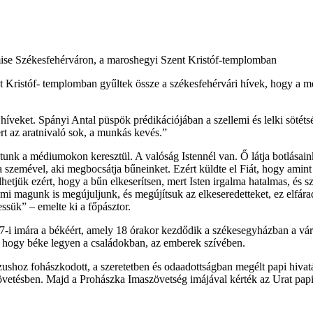
ntmise Székesfehérváron, a maroshegyi Szent Kristóf-templomban
ristóf- templomban gyűltek össze a székesfehérvári hívek, hogy a megy
híveket. Spányi Antal püspök prédikációjában a szellemi és lelki sötét
rt az aratnivaló sok, a munkás kevés.”
tunk a médiumokon keresztül. A valóság Istennél van. Ő látja botlásaink
a szemével, aki megbocsátja bűneinket. Ezért küldte el Fiát, hogy amint 
ük ezért, hogy a bűn elkeserítsen, mert Isten irgalma hatalmas, és szere
mi magunk is megújuljunk, és megújítsuk az elkeseredetteket, ez elfárad
ssük” – emelte ki a főpásztor.
i imára a békéért, amely 18 órakor kezdődik a székesegyházban a váro
hogy béke legyen a családokban, az emberek szívében.
shoz fohászkodott, a szeretetben és odaadottságban megélt papi hivatá
vetésben. Majd a Prohászka Imaszövetség imájával kérték az Urat papi h