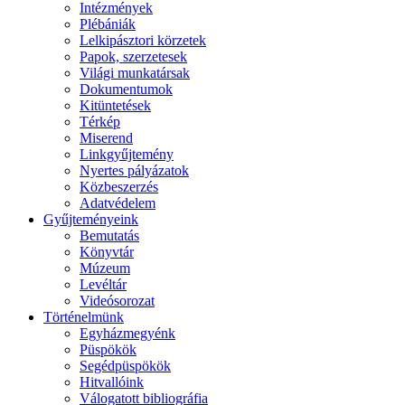
Intézmények
Plébániák
Lelkipásztori körzetek
Papok, szerzetesek
Világi munkatársak
Dokumentumok
Kitüntetések
Térkép
Miserend
Linkgyűjtemény
Nyertes pályázatok
Közbeszerzés
Adatvédelem
Gyűjteményeink
Bemutatás
Könyvtár
Múzeum
Levéltár
Videósorozat
Történelmünk
Egyházmegyénk
Püspökök
Segédpüspökök
Hitvallóink
Válogatott bibliográfia