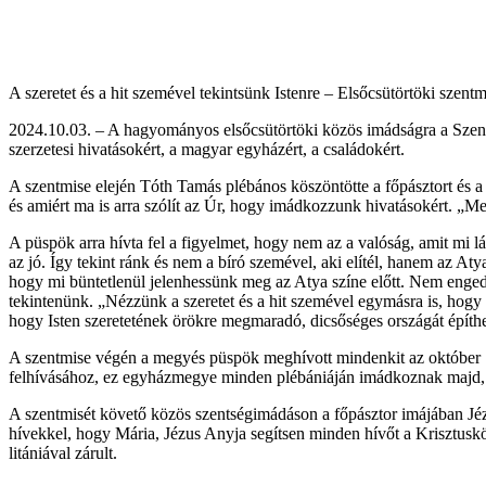
A szeretet és a hit szemével tekintsünk Istenre – Elsőcsütörtöki sze
2024.10.03. – A hagyományos elsőcsütörtöki közös imádságra a Szent K
szerzetesi hivatásokért, a magyar egyházért, a családokért.
A szentmise elején Tóth Tamás plébános köszöntötte a főpásztort és a 
és amiért ma is arra szólít az Úr, hogy imádkozzunk hivatásokért. „Me
A püspök arra hívta fel a figyelmet, hogy nem az a valóság, amit mi lá
az jó. Így tekint ránk és nem a bíró szemével, aki elítél, hanem az Aty
hogy mi büntetlenül jelenhessünk meg az Atya színe előtt. Nem engedhetj
tekintenünk. „Nézzünk a szeretet és a hit szemével egymásra is, hogy 
hogy Isten szeretetének örökre megmaradó, dicsőséges országát építhe
A szentmise végén a megyés püspök meghívott mindenkit az október 7-
felhívásához, ez egyházmegye minden plébániáján imádkoznak majd, 
A szentmisét követő közös szentségimádáson a főpásztor imájában Jézu
hívekkel, hogy Mária, Jézus Anyja segítsen minden hívőt a Krisztuskö
litániával zárult.