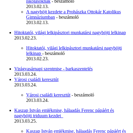
iskolásoknak
- beszámoló
2013.02.13.
A nagyböjt kezdete a Prohászka Ottokár Katolikus
Gimnáziumban
- beszámoló
2013.02.13.
Hitoktatói, világi lelkipásztori munkatársi nagyböjti lelkinap
2013.02.23.
Hitoktatói, világi lelkipásztori munkatársi nagyböjti
lelkinap
- beszámoló
2013.02.23.
Virágvasárnapi szentmise - barkaszentelés
2013.03.24.
Városi családi keresztút
2013.03.24.
Városi családi keresztút
- beszámoló
2013.03.24.
Kaszap István emlékmise, hálaadás Ferenc pápáért és
nagyböjti triduum kezdet
2013.03.25.
Kaszap István emlékmise, hálaadás Ferenc pápáért és