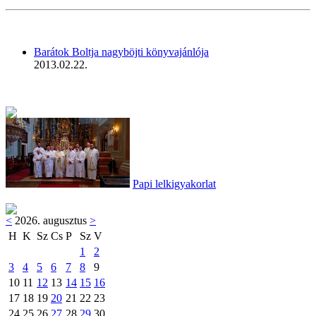
Barátok Boltja nagyböjti könyvajánlója
2013.02.22.
Papi lelkigyakorlat
<
2026. augusztus
>
H
K
Sz
Cs
P
Sz
V
1
2
3
4
5
6
7
8
9
10
11
12
13
14
15
16
17
18
19
20
21
22
23
24
25
26
27
28
29
30