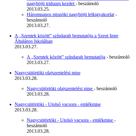
nagyböjti triduum kezdet
- beszámoló
2013.03.25.
Háromnapos püspöki nagyböjti lelkigyakorlat
-
beszámoló
2013.03.27.
A „Szentek között” színdarab bemutatója a Szent Imre
Általános Iskolában
2013.03.27.
A „Szentek között” színdarab bemutatója
- beszámoló
2013.03.27.
Nagycsütörtöki olajszentelési mise
2013.03.28.
Nagycsütörtöki olajszentelési mise
- beszámoló
2013.03.28.
Nagycsütörtöki - Utolsó vacsora - emlékmise
2013.03.28.
Nagycsütörtöki - Utolsó vacsora - emlékmise
-
beszámoló
2013.03.28.