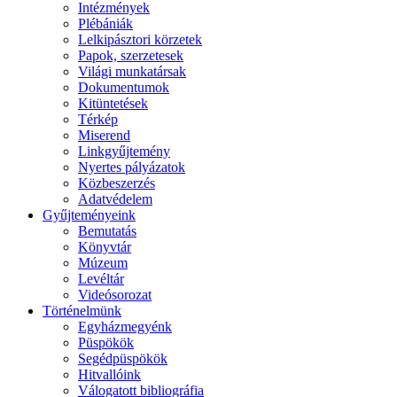
Intézmények
Plébániák
Lelkipásztori körzetek
Papok, szerzetesek
Világi munkatársak
Dokumentumok
Kitüntetések
Térkép
Miserend
Linkgyűjtemény
Nyertes pályázatok
Közbeszerzés
Adatvédelem
Gyűjteményeink
Bemutatás
Könyvtár
Múzeum
Levéltár
Videósorozat
Történelmünk
Egyházmegyénk
Püspökök
Segédpüspökök
Hitvallóink
Válogatott bibliográfia