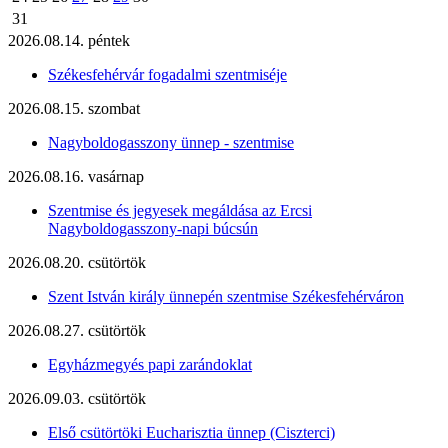
31
2026.08.14. péntek
Székesfehérvár fogadalmi szentmiséje
2026.08.15. szombat
Nagyboldogasszony ünnep - szentmise
2026.08.16. vasárnap
Szentmise és jegyesek megáldása az Ercsi
Nagyboldogasszony-napi búcsún
2026.08.20. csütörtök
Szent István király ünnepén szentmise Székesfehérváron
2026.08.27. csütörtök
Egyházmegyés papi zarándoklat
2026.09.03. csütörtök
Első csütörtöki Eucharisztia ünnep (Ciszterci)