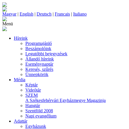
Magyar
|
English
|
Deutsch
|
Francais
|
Italiano
Menü
Híreink
Programajánló
Beszámolóink
Legutóbbi bejegyzések
Állandó híreink
Eseménynaptár
Keresés, szűrés
Ünnepkörök
Média
Képtár
Videótár
SZEM
A Székesfehérvári Egyházmegye Magazinja
Hangtár
Szentföld 2008
Napi evangélium
Adattár
Egyházunk