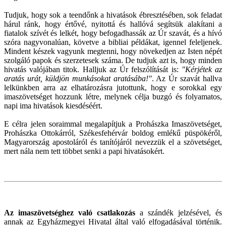
Tudjuk, hogy sok a teendőnk a hivatások ébresztésében, sok feladat
hárul ránk, hogy értővé, nyitottá és hallóvá segítsük alakítani a
fiatalok szívét és lelkét, hogy befogadhassák az Úr szavát, és a hívó
szóra nagyvonalúan, követve a bibliai példákat, igennel feleljenek.
Mindent készek vagyunk megtenni, hogy növekedjen az Isten népét
szolgáló papok és szerzetesek száma. De tudjuk azt is, hogy minden
hivatás valójában titok. Halljuk az Úr felszólítását is:
"Kérjétek az
aratás urát, küldjön munkásokat aratásába!"
. Az Úr szavát hallva
lelkünkben arra az elhatározásra jutottunk, hogy e sorokkal egy
imaszövetséget hozzunk létre, melynek célja buzgó és folyamatos,
napi ima hivatások kiesdéséért.
E célra jelen soraimmal megalapítjuk a Prohászka Imaszövetséget,
Prohászka Ottokárról, Székesfehérvár boldog emlékű püspökéről,
Magyarország apostoláról és tanítójáról nevezzük el a szövetséget,
mert nála nem tett többet senki a papi hivatásokért.
Az imaszövetséghez való csatlakozás
a szándék jelzésével, és
annak az Egyházmegyei Hivatal által való elfogadásával történik.