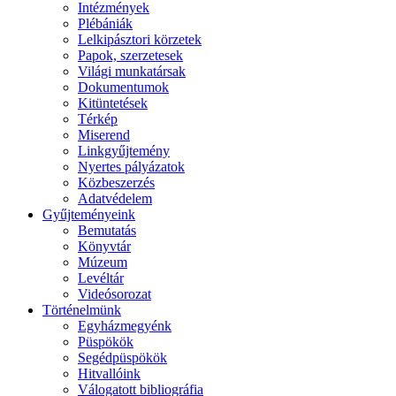
Intézmények
Plébániák
Lelkipásztori körzetek
Papok, szerzetesek
Világi munkatársak
Dokumentumok
Kitüntetések
Térkép
Miserend
Linkgyűjtemény
Nyertes pályázatok
Közbeszerzés
Adatvédelem
Gyűjteményeink
Bemutatás
Könyvtár
Múzeum
Levéltár
Videósorozat
Történelmünk
Egyházmegyénk
Püspökök
Segédpüspökök
Hitvallóink
Válogatott bibliográfia