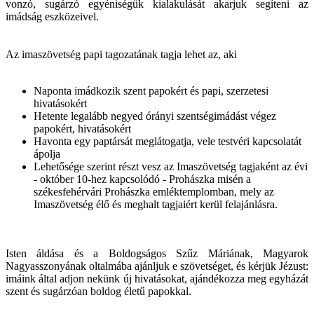
vonzó, sugárzó egyéniségük kialakulását akarjuk segíteni az
imádság eszközeivel.
Az imaszövetség papi tagozatának tagja lehet az, aki
Naponta imádkozik szent papokért és papi, szerzetesi
hivatásokért
Hetente legalább negyed órányi szentségimádást végez
papokért, hivatásokért
Havonta egy paptársát meglátogatja, vele testvéri kapcsolatát
ápolja
Lehetősége szerint részt vesz az Imaszövetség tagjaként az évi
- október 10-hez kapcsolódó - Prohászka misén a
székesfehérvári Prohászka emléktemplomban, mely az
Imaszövetség élő és meghalt tagjaiért kerül felajánlásra.
Isten áldása és a Boldogságos Szűz Máriának, Magyarok
Nagyasszonyának oltalmába ajánljuk e szövetséget, és kérjük Jézust:
imáink által adjon nekünk új hivatásokat, ajándékozza meg egyházát
szent és sugárzóan boldog életű papokkal.