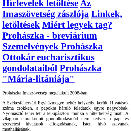
Hírlevelek letöltése
Az
Imaszövetség zászlója
Linkek,
letöltések
Miért legyek tag?
Prohászka - breviárium
Szemelvények Prohászka
Ottokár eucharisztikus
gondolataiból
Prohászka
"Mária-litániája"
Prohászka Imaszövetség megalakult 2008-ban.
A Székesfehérvári Egyházmegye nehéz helyzetbe került. Hivatások
száma csökken, a papokra háruló feladatok egyre nagyobbak.
Nyomasztó teher lett a lelkipásztori munka a túlterheltség miatt. A
világban eluralkodott gondolkodásmód nem kedvez a papi és
szerzetesi hivatások elfogadásának, Isten hívó szavának
meghallásának.