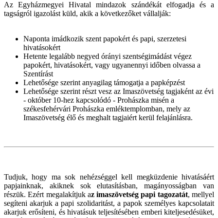
Az Egyházmegyei Hivatal mindazok szándékát elfogadja és a
tagságról igazolást küld, akik a következőket vállalják:
Naponta imádkozik szent papokért és papi, szerzetesi
hivatásokért
Hetente legalább negyed órányi szentségimádást végez
papokért, hivatásokért, vagy ugyanennyi időben olvassa a
Szentírást
Lehetősége szerint anyagilag támogatja a papképzést
Lehetősége szerint részt vesz az Imaszövetség tagjaként az évi
- október 10-hez kapcsolódó - Prohászka misén a
székesfehérvári Prohászka emléktemplomban, mely az
Imaszövetség élő és meghalt tagjaiért kerül felajánlásra.
Tudjuk, hogy ma sok nehézséggel kell megküzdenie hivatásáért
papjainknak, akiknek sok elutasításban, magányosságban van
részük. Ezért megalakítjuk a
z imaszövetség papi tagozatát
, mellyel
segíteni akarjuk a papi szolidaritást, a papok személyes kapcsolatait
akarjuk erősíteni, és hivatásuk teljesítésében emberi kiteljesedésüket,