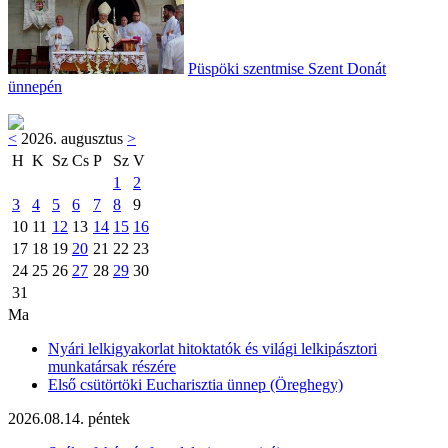
Püspöki szentmise Szent Donát
ünnepén
<
2026. augusztus
>
H
K
Sz
Cs
P
Sz
V
1
2
3
4
5
6
7
8
9
10
11
12
13
14
15
16
17
18
19
20
21
22
23
24
25
26
27
28
29
30
31
Ma
Nyári lelkigyakorlat hitoktatók és világi lelkipásztori
munkatársak részére
Első csütörtöki Eucharisztia ünnep (Öreghegy)
2026.08.14. péntek