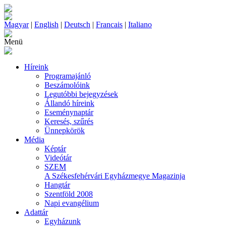
Magyar
|
English
|
Deutsch
|
Francais
|
Italiano
Menü
Híreink
Programajánló
Beszámolóink
Legutóbbi bejegyzések
Állandó híreink
Eseménynaptár
Keresés, szűrés
Ünnepkörök
Média
Képtár
Videótár
SZEM
A Székesfehérvári Egyházmegye Magazinja
Hangtár
Szentföld 2008
Napi evangélium
Adattár
Egyházunk