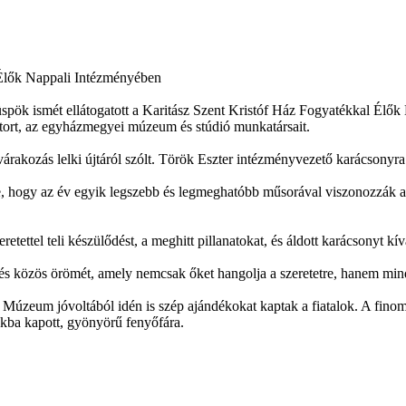
 Élők Nappali Intézményében
pök ismét ellátogatott a Karitász Szent Kristóf Ház Fogyatékkal Élők
ztort, az egyházmegyei múzeum és stúdió munkatársait.
rakozás lelki újtáról szólt. Török Eszter intézményvezető karácsonyra
e, hogy az év egyik legszebb és legmeghatóbb műsorával viszonozzák a
tettel teli készülődést, a meghitt pillanatokat, és áldott karácsonyt 
ülés közös örömét, amely nemcsak őket hangolja a szeretetre, hanem min
úzeum jóvoltából idén is szép ajándékokat kaptak a fiatalok. A fin
ékba kapott, gyönyörű fenyőfára.