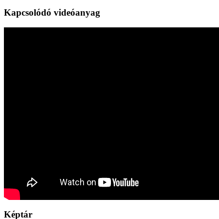
Kapcsolódó videóanyag
Képtár