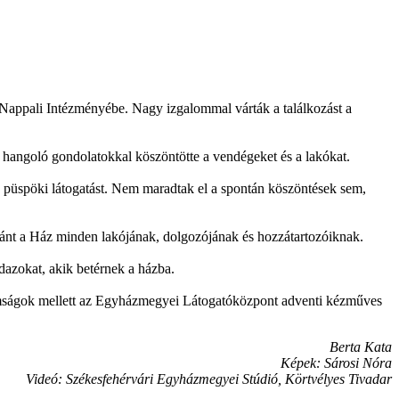
 Nappali Intézményébe. Nagy izgalommal várták a találkozást a
 hangoló gondolatokkal köszöntötte a vendégeket és a lakókat.
 püspöki látogatást. Nem maradtak el a spontán köszöntések sem,
kívánt a Ház minden lakójának, dolgozójának és hozzátartozóiknak.
dazokat, akik betérnek a házba.
omságok mellett az Egyházmegyei Látogatóközpont adventi kézműves
Berta Kata
Képek: Sárosi Nóra
Videó: Székesfehérvári Egyházmegyei Stúdió, Körtvélyes Tivadar