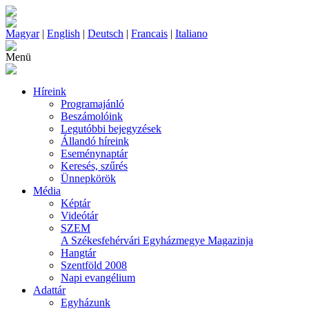
Magyar
|
English
|
Deutsch
|
Francais
|
Italiano
Menü
Híreink
Programajánló
Beszámolóink
Legutóbbi bejegyzések
Állandó híreink
Eseménynaptár
Keresés, szűrés
Ünnepkörök
Média
Képtár
Videótár
SZEM
A Székesfehérvári Egyházmegye Magazinja
Hangtár
Szentföld 2008
Napi evangélium
Adattár
Egyházunk