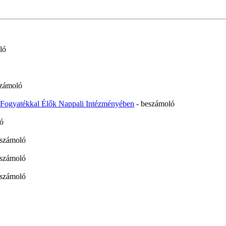
ló
számoló
z Fogyatékkal Élők Nappali Intézményében
- beszámoló
ó
eszámoló
eszámoló
eszámoló