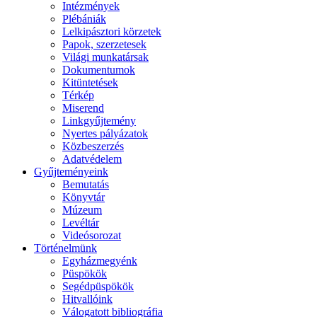
Intézmények
Plébániák
Lelkipásztori körzetek
Papok, szerzetesek
Világi munkatársak
Dokumentumok
Kitüntetések
Térkép
Miserend
Linkgyűjtemény
Nyertes pályázatok
Közbeszerzés
Adatvédelem
Gyűjteményeink
Bemutatás
Könyvtár
Múzeum
Levéltár
Videósorozat
Történelmünk
Egyházmegyénk
Püspökök
Segédpüspökök
Hitvallóink
Válogatott bibliográfia