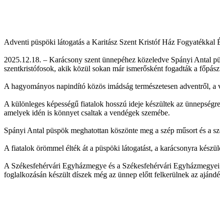
Adventi püspöki látogatás a Karitász Szent Kristóf Ház Fogyatékkal
2025.12.18. – Karácsony szent ünnepéhez közeledve Spányi Antal püs
szentkristófosok, akik közül sokan már ismerősként fogadták a főpás
A hagyományos napindító közös imádság természetesen adventről, a vá
A különleges képességű fiatalok hosszú ideje készültek az ünnepségr
amelyek idén is könnyet csaltak a vendégek szemébe.
Spányi Antal püspök meghatottan köszönte meg a szép műsort és a szere
A fiatalok örömmel élték át a püspöki látogatást, a karácsonyra kész
A Székesfehérvári Egyházmegye és a Székesfehérvári Egyházmegyei M
foglalkozásán készült díszek még az ünnep előtt felkerülnek az ajánd