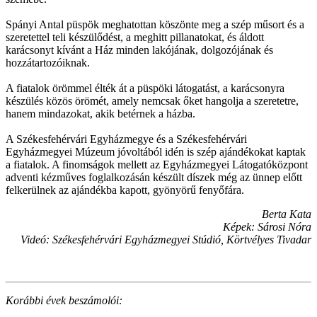
Spányi Antal püspök meghatottan köszönte meg a szép műsort és a
szeretettel teli készülődést, a meghitt pillanatokat, és áldott
karácsonyt kívánt a Ház minden lakójának, dolgozójának és
hozzátartozóiknak.
A fiatalok örömmel élték át a püspöki látogatást, a karácsonyra
készülés közös örömét, amely nemcsak őket hangolja a szeretetre,
hanem mindazokat, akik betérnek a házba.
A Székesfehérvári Egyházmegye és a Székesfehérvári
Egyházmegyei Múzeum jóvoltából idén is szép ajándékokat kaptak
a fiatalok. A finomságok mellett az Egyházmegyei Látogatóközpont
adventi kézműves foglalkozásán készült díszek még az ünnep előtt
felkerülnek az ajándékba kapott, gyönyörű fenyőfára.
Berta Kata
Képek: Sárosi Nóra
Videó: Székesfehérvári Egyházmegyei Stúdió, Körtvélyes Tivadar
Korábbi évek beszámolói: