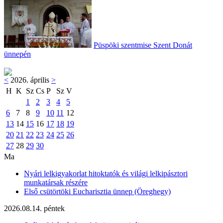
Püspöki szentmise Szent Donát
ünnepén
<
2026. április
>
H
K
Sz
Cs
P
Sz
V
1
2
3
4
5
6
7
8
9
10
11
12
13
14
15
16
17
18
19
20
21
22
23
24
25
26
27
28
29
30
Ma
Nyári lelkigyakorlat hitoktatók és világi lelkipásztori
munkatársak részére
Első csütörtöki Eucharisztia ünnep (Öreghegy)
2026.08.14. péntek