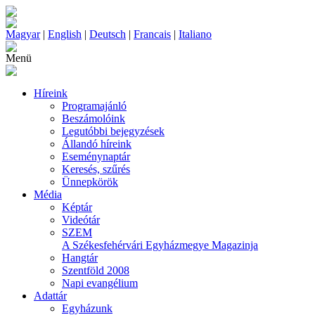
Magyar
|
English
|
Deutsch
|
Francais
|
Italiano
Menü
Híreink
Programajánló
Beszámolóink
Legutóbbi bejegyzések
Állandó híreink
Eseménynaptár
Keresés, szűrés
Ünnepkörök
Média
Képtár
Videótár
SZEM
A Székesfehérvári Egyházmegye Magazinja
Hangtár
Szentföld 2008
Napi evangélium
Adattár
Egyházunk