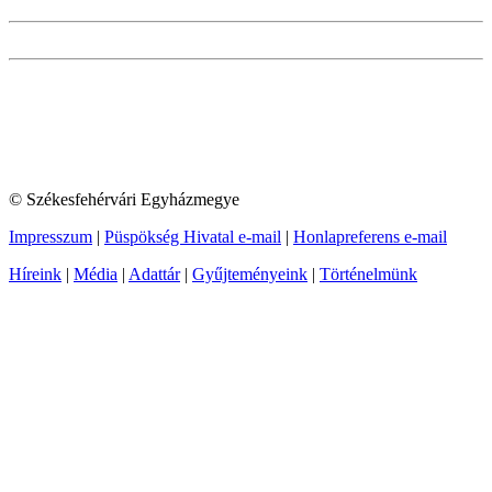
© Székesfehérvári Egyházmegye
Impresszum
|
Püspökség Hivatal e-mail
|
Honlapreferens e-mail
Híreink
|
Média
|
Adattár
|
Gyűjteményeink
|
Történelmünk