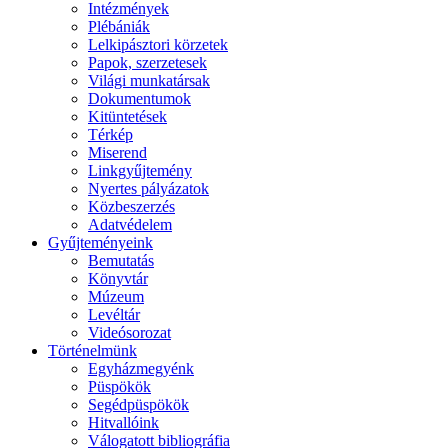
Intézmények
Plébániák
Lelkipásztori körzetek
Papok, szerzetesek
Világi munkatársak
Dokumentumok
Kitüntetések
Térkép
Miserend
Linkgyűjtemény
Nyertes pályázatok
Közbeszerzés
Adatvédelem
Gyűjteményeink
Bemutatás
Könyvtár
Múzeum
Levéltár
Videósorozat
Történelmünk
Egyházmegyénk
Püspökök
Segédpüspökök
Hitvallóink
Válogatott bibliográfia