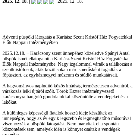
2025. 12. 18. |
| 2025. 12. 18.
Adventi püspöki látogatás a Karitász Szent Kristóf Ház Fogyatékkal
Élők Nappali Intézményében
2025.12.18. – Karácsony szent ünnepéhez közeledve Spányi Antal
püspök ismét ellátogatott a Karitász Szent Kristóf Ház Fogyatékkal
Élők Nappali Intézményébe. Nagy izgalommal várták a találkozást a
szentkristófosok, akik közül sokan már ismerősként fogadták a
főpásztort, az egyházmegyei múzeum és stúdió munkatársait.
A hagyományos napindító közös imádság természetesen adventről, a
várakozás lelki újtáról szólt. Török Eszter intézményvezető
karácsonyra hangoló gondolatokkal köszöntötte a vendégeket és a
lakókat.
A különleges képességű fiatalok hosszú ideje készültek az
ünnepségre, hogy az év egyik legszebb és legmeghatóbb műsorával
viszonozzák a püspöki látogatást. Nem maradtak el a spontán
köszöntések sem, amelyek idén is könnyet csaltak a vendégek
szemébe.